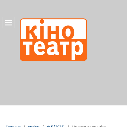
Головна
/
Архіви
/
№ 5 (2024)
/
Мистецька хроніка