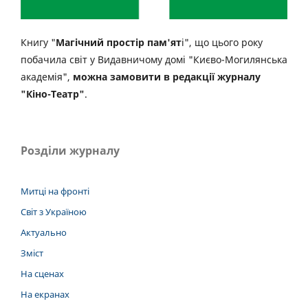
Книгу "
Магічний простір пам'ят
і", що цього року
побачила світ у Видавничому домі "Києво-Могилянська
академія",
можна замовити в редакції журналу
"Кіно-Театр"
.
Розділи журналу
Митці на фронті
Світ з Україною
Актуально
Зміст
На сценах
На екранах