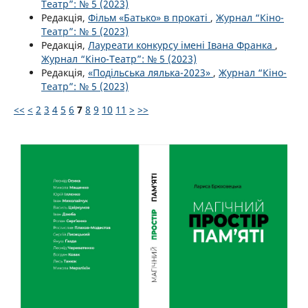
Театр”: № 5 (2023)
Редакція,
Фільм «Батько» в прокаті
,
Журнал “Кіно-
Театр”: № 5 (2023)
Редакція,
Лауреати конкурсу імені Івана Франка
,
Журнал “Кіно-Театр”: № 5 (2023)
Редакція,
«Подільська лялька-2023»
,
Журнал “Кіно-
Театр”: № 5 (2023)
<<
<
2
3
4
5
6
7
8
9
10
11
>
>>