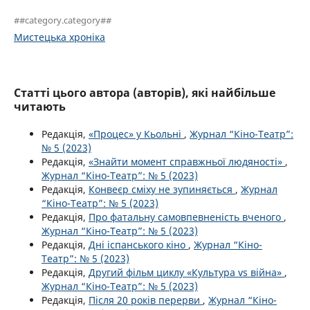
##category.category##
Мистецька хроніка
Статті цього автора (авторів), які найбільше
читають
Редакція,
«Процес» у Кьольні
,
Журнал “Кіно-Театр”:
№ 5 (2023)
Редакція,
«Знайти момент справжньої людяності»
,
Журнал “Кіно-Театр”: № 5 (2023)
Редакція,
Конвеєр сміху не зупиняється
,
Журнал
“Кіно-Театр”: № 5 (2023)
Редакція,
Про фатальну самовпевненість вченого
,
Журнал “Кіно-Театр”: № 5 (2023)
Редакція,
Дні іспанського кіно
,
Журнал “Кіно-
Театр”: № 5 (2023)
Редакція,
Другий фільм циклу «Культура vs війна»
,
Журнал “Кіно-Театр”: № 5 (2023)
Редакція,
Після 20 років перерви
,
Журнал “Кіно-