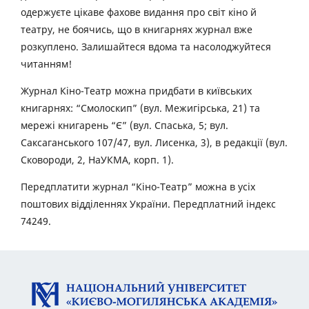
одержуєте цікаве фахове видання про світ кіно й
театру, не боячись, що в книгарнях журнал вже
розкуплено. Залишайтеся вдома та насолоджуйтеся
читанням!
Журнал Кіно-Театр можна придбати в київських
книгарнях: “Смолоскип” (вул. Межигірська, 21) та
мережі книгарень “Є” (вул. Спаська, 5; вул.
Саксаганського 107/47, вул. Лисенка, 3), в редакції (вул.
Сковороди, 2, НаУКМА, корп. 1).
Передплатити журнал “Кіно-Театр” можна в усіх
поштових відділеннях України. Передплатний індекс
74249.