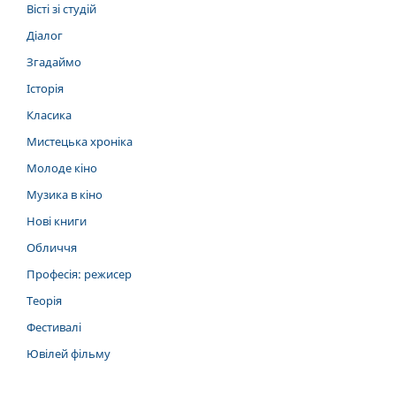
Вісті зі студій
Діалог
Згадаймо
Історія
Класика
Мистецька хроніка
Молоде кіно
Музика в кіно
Нові книги
Обличчя
Професія: режисер
Теорія
Фестивалі
Ювілей фільму