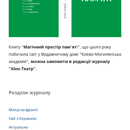
Книгу "
Магічний простір пам'ят
і", що цього року
побачила світ у Видавничому домі "Києво-Могилянська
академія",
можна замовити в редакції журналу
"Кіно-Театр"
.
Розділи журналу
Митці на фронті
Світ з Україною
Актуально