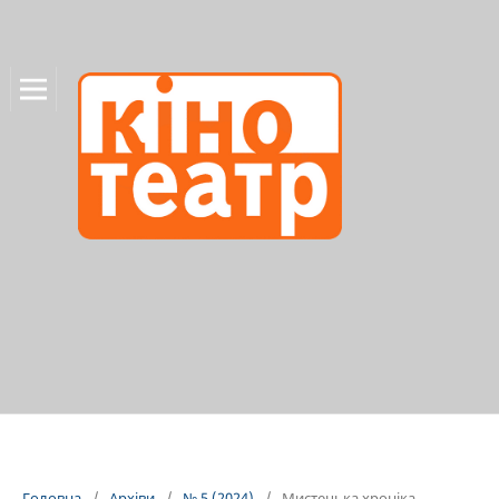
Головна
/
Архіви
/
№ 5 (2024)
/
Мистецька хроніка