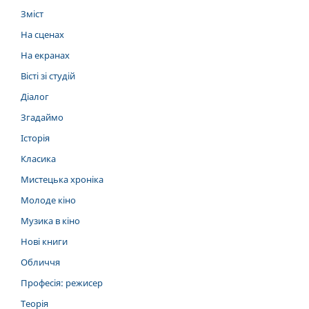
Зміст
На сценах
На екранах
Вісті зі студій
Діалог
Згадаймо
Історія
Класика
Мистецька хроніка
Молоде кіно
Музика в кіно
Нові книги
Обличчя
Професія: режисер
Теорія