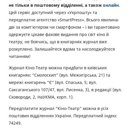
не тільки в поштовому відділенні, а також
онлайн
.
Цей сервіс доступний через «Укрпошту» та
передплатне агентство «SmartPress». Всього хвилина-
дві за комп’ютером чи смартфоном – і ви гарантовано
одержуєте цікаве фахове видання про світ кіно й
театру, не боячись, що в книгарнях журнал вже
розкуплено. Залишайтеся вдома та насолоджуйтеся
читанням!
Журнал Кіно-Театр можна придбати в київських
книгарнях: “Смолоскип” (вул. Межигірська, 21) та
мережі книгарень “Є” (вул. Спаська, 5; вул.
Саксаганського 107/47, вул. Лисенка, 3), в редакції (вул.
Сковороди, 2, НаУКМА, корп. 1).
Передплатити журнал “Кіно-Театр” можна в усіх
поштових відділеннях України. Передплатний індекс
74249.