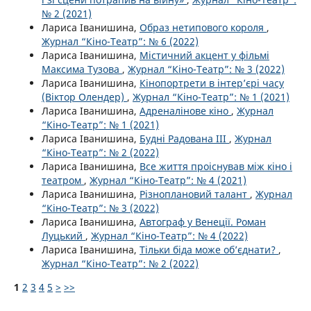
№ 2 (2021)
Лариса Іванишина,
Образ нетипового короля
,
Журнал “Кіно-Театр”: № 6 (2022)
Лариса Іванишина,
Містичний акцент у фільмі
Максима Тузова
,
Журнал “Кіно-Театр”: № 3 (2022)
Лариса Іванишина,
Кінопортрети в інтер’єрі часу
(Віктор Олендер)
,
Журнал “Кіно-Театр”: № 1 (2021)
Лариса Іванишина,
Адреналінове кіно
,
Журнал
“Кіно-Театр”: № 1 (2021)
Лариса Іванишина,
Будні Радована ІІІ
,
Журнал
“Кіно-Театр”: № 2 (2022)
Лариса Іванишина,
Все життя проіснував між кіно і
театром
,
Журнал “Кіно-Театр”: № 4 (2021)
Лариса Іванишина,
Різноплановий талант
,
Журнал
“Кіно-Театр”: № 3 (2022)
Лариса Іванишина,
Автограф у Венеції. Роман
Луцький
,
Журнал “Кіно-Театр”: № 4 (2022)
Лариса Іванишина,
Тільки біда може об’єднати?
,
Журнал “Кіно-Театр”: № 2 (2022)
1
2
3
4
5
>
>>