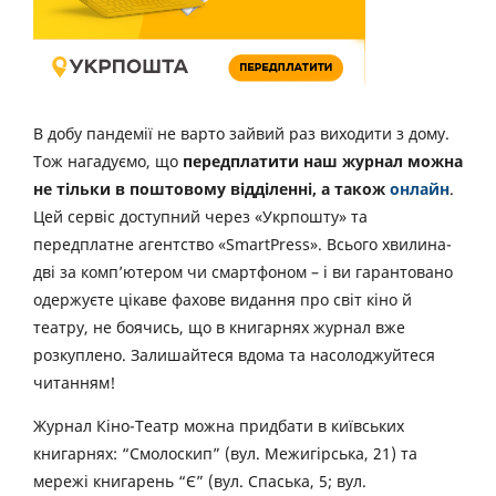
В добу пандемії не варто зайвий раз виходити з дому.
Тож нагадуємо, що
передплатити наш журнал можна
не тільки в поштовому відділенні, а також
онлайн
.
Цей сервіс доступний через «Укрпошту» та
передплатне агентство «SmartPress». Всього хвилина-
дві за комп’ютером чи смартфоном – і ви гарантовано
одержуєте цікаве фахове видання про світ кіно й
театру, не боячись, що в книгарнях журнал вже
розкуплено. Залишайтеся вдома та насолоджуйтеся
читанням!
Журнал Кіно-Театр можна придбати в київських
книгарнях: “Смолоскип” (вул. Межигірська, 21) та
мережі книгарень “Є” (вул. Спаська, 5; вул.