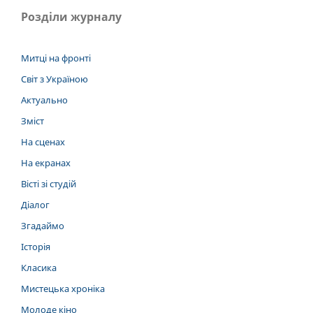
Розділи журналу
Митці на фронті
Світ з Україною
Актуально
Зміст
На сценах
На екранах
Вісті зі студій
Діалог
Згадаймо
Історія
Класика
Мистецька хроніка
Молоде кіно