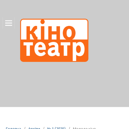
Головна
/
Архіви
/
№ 1 (2025)
/
Молоде кіно