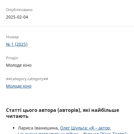
Опубліковано
2025-02-04
Номер
№ 1 (2025)
Розділ
Молоде кіно
##category.category##
Молоде кіно
Статті цього автора (авторів), які найбільше
читають
Лариса Іванишина,
Олег Шульга: «Я – актор,
і зі сцени потрапив на війну»
,
Журнал “Кіно-Театр”: