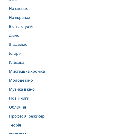
На сценах
На екранах
Вісті зі студій
Діалог
Згадаймо
Історія
Класика
Мистецька хроніка
Молоде кіно
Музика в кіно
Нові книги
Обличчя
Професія: режисер
Теорія