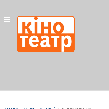
Головна
/
Архіви
/
№ 1 (2025)
/
Мистецька хроніка