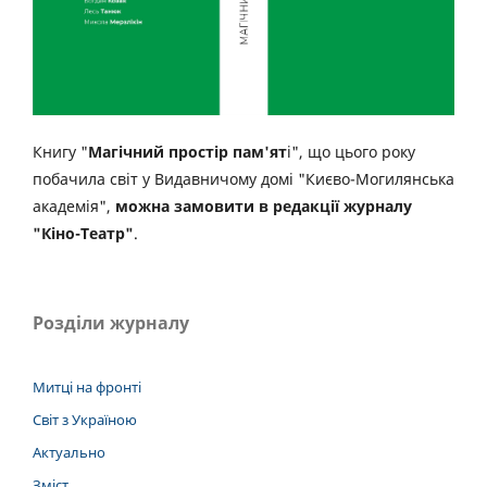
Книгу "
Магічний простір пам'ят
і", що цього року
побачила світ у Видавничому домі "Києво-Могилянська
академія",
можна замовити в редакції журналу
"Кіно-Театр"
.
Розділи журналу
Митці на фронті
Світ з Україною
Актуально
Зміст