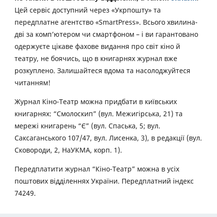
Цей сервіс доступний через «Укрпошту» та
передплатне агентство «SmartPress». Всього хвилина-
дві за комп’ютером чи смартфоном – і ви гарантовано
одержуєте цікаве фахове видання про світ кіно й
театру, не боячись, що в книгарнях журнал вже
розкуплено. Залишайтеся вдома та насолоджуйтеся
читанням!
Журнал Кіно-Театр можна придбати в київських
книгарнях: “Смолоскип” (вул. Межигірська, 21) та
мережі книгарень “Є” (вул. Спаська, 5; вул.
Саксаганського 107/47, вул. Лисенка, 3), в редакції (вул.
Сковороди, 2, НаУКМА, корп. 1).
Передплатити журнал “Кіно-Театр” можна в усіх
поштових відділеннях України. Передплатний індекс
74249.