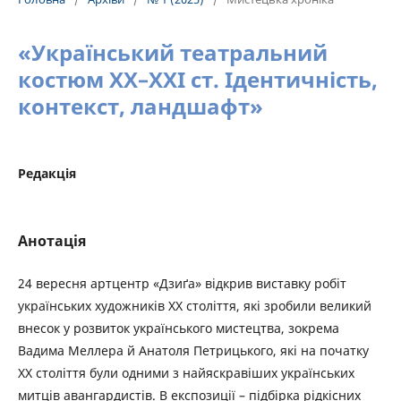
«Український театральний
костюм XX–XXI ст. Ідентичність,
контекст, ландшафт»
Редакція
Анотація
24 вересня артцентр «Дзиґа» відкрив виставку робіт
українських художників XX століття, які зробили великий
внесок у розвиток українського мистецтва, зокрема
Вадима Меллера й Анатоля Петрицького, які на початку
XX століття були одними з найяскравіших українських
митців авангардистів. В експозиції – підбірка рідкісних