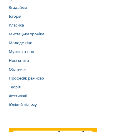
Згадаймо
Історія
Класика
Мистецька хроніка
Молоде кіно
Музика в кіно
Нові книги
Обличчя
Професія: режисер
Теорія
Фестивалі
Ювілей фільму