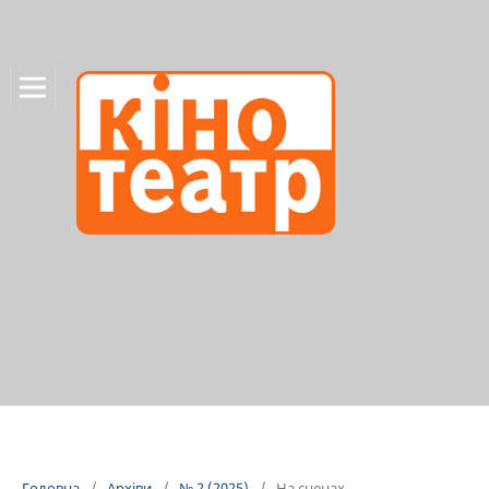
Головна
/
Архіви
/
№ 2 (2025)
/
На сценах