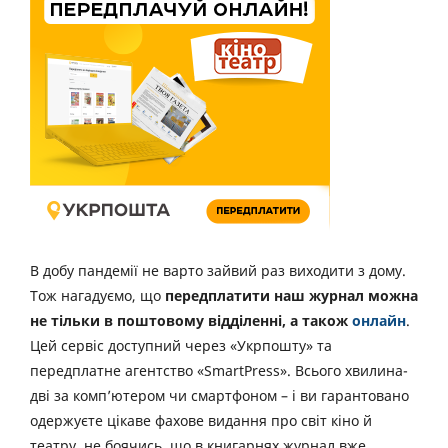
В добу пандемії не варто зайвий раз виходити з дому.
Тож нагадуємо, що
передплатити наш журнал можна
не тільки в поштовому відділенні, а також
онлайн
.
Цей сервіс доступний через «Укрпошту» та
передплатне агентство «SmartPress». Всього хвилина-
дві за комп’ютером чи смартфоном – і ви гарантовано
одержуєте цікаве фахове видання про світ кіно й
театру, не боячись, що в книгарнях журнал вже