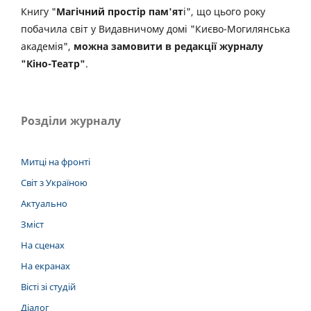
Книгу "
Магічний простір пам'ят
і", що цього року
побачила світ у Видавничому домі "Києво-Могилянська
академія",
можна замовити в редакції журналу
"Кіно-Театр"
.
Розділи журналу
Митці на фронті
Світ з Україною
Актуально
Зміст
На сценах
На екранах
Вісті зі студій
Діалог