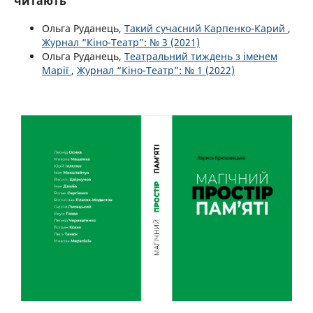
читають
Ольга Руданець,
Такий сучасний Карпенко-Карий
,
Журнал “Кіно-Театр”: № 3 (2021)
Ольга Руданець,
Театральний тиждень з іменем
Марії
,
Журнал “Кіно-Театр”: № 1 (2022)