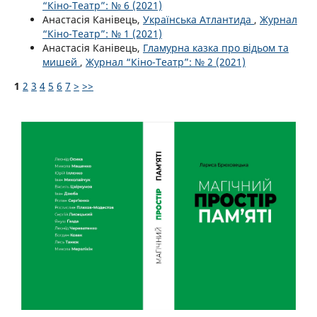
“Кіно-Театр”: № 6 (2021)
Анастасія Канівець,
Українська Атлантида
,
Журнал
“Кіно-Театр”: № 1 (2021)
Анастасія Канівець,
Гламурна казка про відьом та
мишей
,
Журнал “Кіно-Театр”: № 2 (2021)
1
2
3
4
5
6
7
>
>>