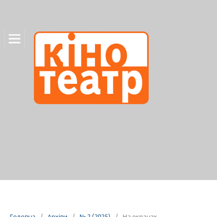
Головна
/
Архіви
/
№ 2 (2025)
/
На екранах