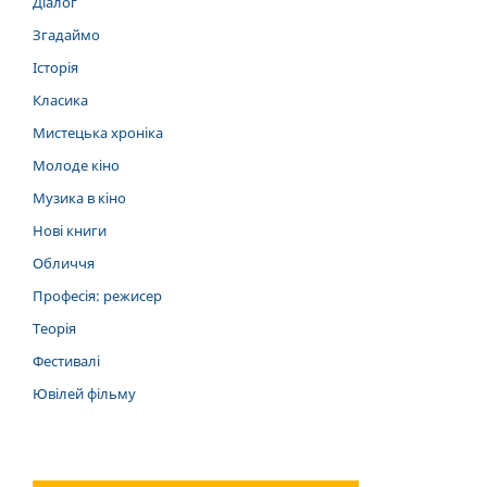
Діалог
Згадаймо
Історія
Класика
Мистецька хроніка
Молоде кіно
Музика в кіно
Нові книги
Обличчя
Професія: режисер
Теорія
Фестивалі
Ювілей фільму