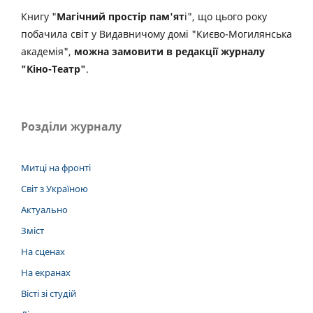
Книгу "
Магічний простір пам'ят
і", що цього року
побачила світ у Видавничому домі "Києво-Могилянська
академія",
можна замовити в редакції журналу
"Кіно-Театр"
.
Розділи журналу
Митці на фронті
Світ з Україною
Актуально
Зміст
На сценах
На екранах
Вісті зі студій