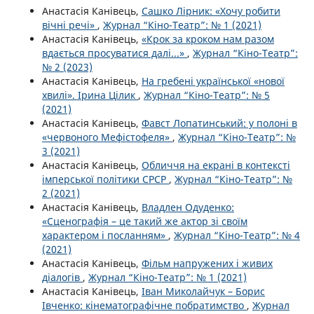
Анастасія Канівець,
Сашко Лірник: «Хочу робити
вічні речі»
,
Журнал “Кіно-Театр”: № 1 (2021)
Анастасія Канівець,
«Крок за кроком нам разом
вдається просуватися далі...»
,
Журнал “Кіно-Театр”:
№ 2 (2023)
Анастасія Канівець,
На гребені української «нової
хвилі». Ірина Цілик
,
Журнал “Кіно-Театр”: № 5
(2021)
Анастасія Канівець,
Фавст Лопатинський: у полоні в
«червоного Мефістофеля»
,
Журнал “Кіно-Театр”: №
3 (2021)
Анастасія Канівець,
Обличчя на екрані в контексті
імперської політики СРСР
,
Журнал “Кіно-Театр”: №
2 (2021)
Анастасія Канівець,
Владлен Одуденко:
«Сценографія – це такий же актор зі своїм
характером і посланням»
,
Журнал “Кіно-Театр”: № 4
(2021)
Анастасія Канівець,
Фільм напружених і живих
діалогів
,
Журнал “Кіно-Театр”: № 1 (2021)
Анастасія Канівець,
Іван Миколайчук – Борис
Івченко: кінематографічне побратимство
,
Журнал