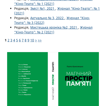
“Кіно-Театр”: № 1 (2021)
Редакція,
Зміст №1, 2021
,
Журнал “Кіно-Театр”: № 1
(2021)
Редакція,
Актуально № 3, 2022
,
Журнал “Кіно-
Театр”: № 3 (2022)
Редакція,
Мистецька хроніка №2, 2021
,
Журнал
“Кіно-Театр”: № 2 (2021)
1
2
3
4
5
6
7
8
9
10
>
>>