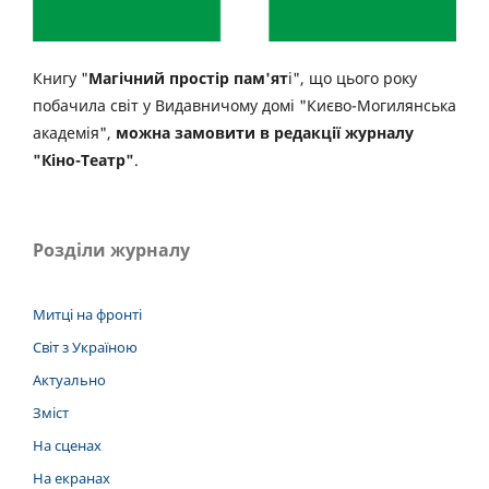
Книгу "
Магічний простір пам'ят
і", що цього року
побачила світ у Видавничому домі "Києво-Могилянська
академія",
можна замовити в редакції журналу
"Кіно-Театр"
.
Розділи журналу
Митці на фронті
Світ з Україною
Актуально
Зміст
На сценах
На екранах