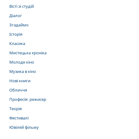
Вісті зі студій
Діалог
Згадаймо
Історія
Класика
Мистецька хроніка
Молоде кіно
Музика в кіно
Нові книги
Обличчя
Професія: режисер
Теорія
Фестивалі
Ювілей фільму