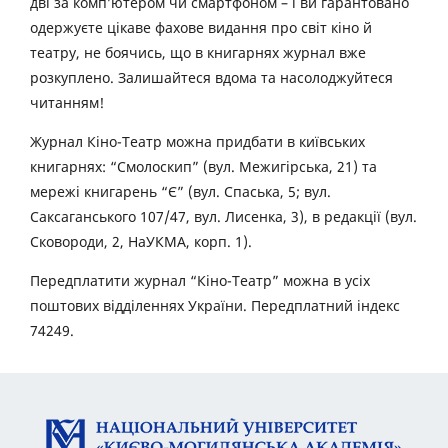
дві за комп’ютером чи смартфоном – і ви гарантовано
одержуєте цікаве фахове видання про світ кіно й
театру, не боячись, що в книгарнях журнал вже
розкуплено. Залишайтеся вдома та насолоджуйтеся
читанням!
Журнал Кіно-Театр можна придбати в київських
книгарнях: “Смолоскип” (вул. Межигірська, 21) та
мережі книгарень “Є” (вул. Спаська, 5; вул.
Саксаганського 107/47, вул. Лисенка, 3), в редакції (вул.
Сковороди, 2, НаУКМА, корп. 1).
Передплатити журнал “Кіно-Театр” можна в усіх
поштових відділеннях України. Передплатний індекс
74249.