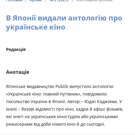
В Японії видали антологію про
українське кіно
Редакція
Анотація
Японське видавництво Publib випустило антологію
«Українське кіно: повний путівник», повідомило
посольство України в Японії. Автор – Юджі Каджіяма. У
книзі – базові відомості про кіно, кадри й афіші фільмів,
які зняті на українських кіностудіях або українськими
режисерами від доби німого кіно й до сьогодні.