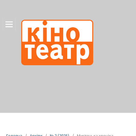
Головна
/
Архіви
/
№ 2 (2025)
/
Мистецька хроніка