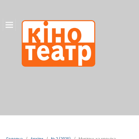
Головна
/
Архіви
/
№ 2 (2025)
/
Мистецька хроніка