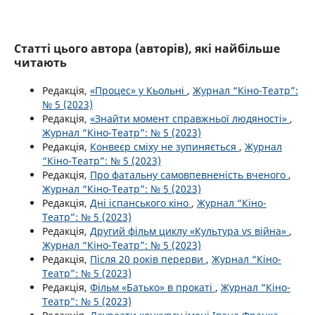
Статті цього автора (авторів), які найбільше
читають
Редакція,
«Процес» у Кьольні
,
Журнал “Кіно-Театр”:
№ 5 (2023)
Редакція,
«Знайти момент справжньої людяності»
,
Журнал “Кіно-Театр”: № 5 (2023)
Редакція,
Конвеєр сміху не зупиняється
,
Журнал
“Кіно-Театр”: № 5 (2023)
Редакція,
Про фатальну самовпевненість вченого
,
Журнал “Кіно-Театр”: № 5 (2023)
Редакція,
Дні іспанського кіно
,
Журнал “Кіно-
Театр”: № 5 (2023)
Редакція,
Другий фільм циклу «Культура vs війна»
,
Журнал “Кіно-Театр”: № 5 (2023)
Редакція,
Після 20 років перерви
,
Журнал “Кіно-
Театр”: № 5 (2023)
Редакція,
Фільм «Батько» в прокаті
,
Журнал “Кіно-
Театр”: № 5 (2023)