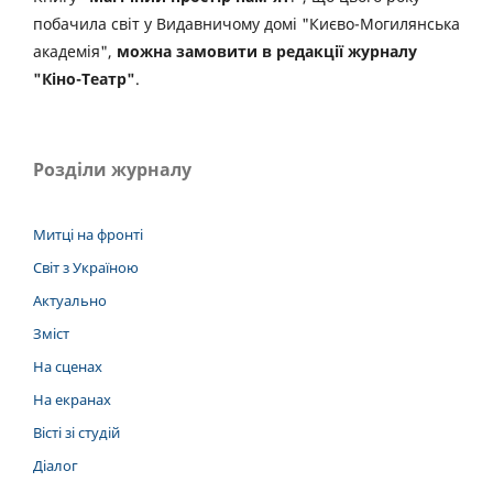
побачила світ у Видавничому домі "Києво-Могилянська
академія",
можна замовити в редакції журналу
"Кіно-Театр"
.
Розділи журналу
Митці на фронті
Світ з Україною
Актуально
Зміст
На сценах
На екранах
Вісті зі студій
Діалог