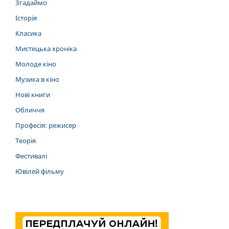
Згадаймо
Історія
Класика
Мистецька хроніка
Молоде кіно
Музика в кіно
Нові книги
Обличчя
Професія: режисер
Теорія
Фестивалі
Ювілей фільму