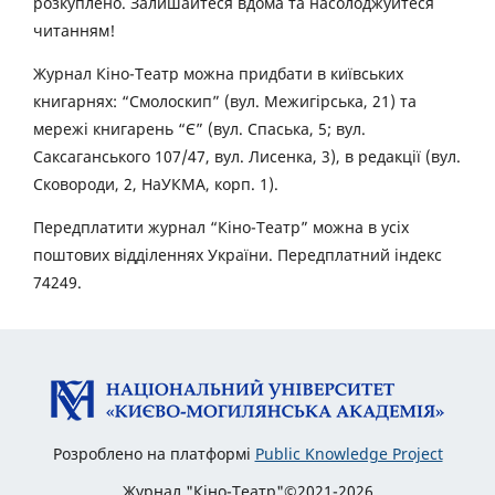
розкуплено. Залишайтеся вдома та насолоджуйтеся
читанням!
Журнал Кіно-Театр можна придбати в київських
книгарнях: “Смолоскип” (вул. Межигірська, 21) та
мережі книгарень “Є” (вул. Спаська, 5; вул.
Саксаганського 107/47, вул. Лисенка, 3), в редакції (вул.
Сковороди, 2, НаУКМА, корп. 1).
Передплатити журнал “Кіно-Театр” можна в усіх
поштових відділеннях України. Передплатний індекс
74249.
Розроблено на платформі
Public Knowledge Project
Журнал "Кіно-Театр"©2021-2026