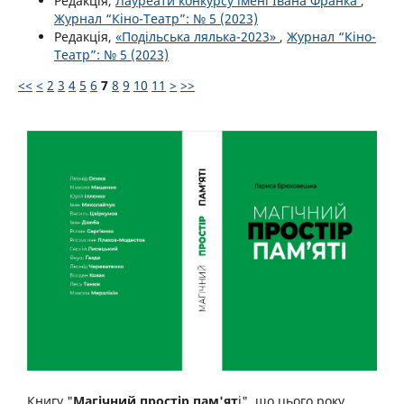
Редакція,
Лауреати конкурсу імені Івана Франка
,
Журнал “Кіно-Театр”: № 5 (2023)
Редакція,
«Подільська лялька-2023»
,
Журнал “Кіно-
Театр”: № 5 (2023)
<<
<
2
3
4
5
6
7
8
9
10
11
>
>>
Книгу "
Магічний простір пам'ят
і", що цього року