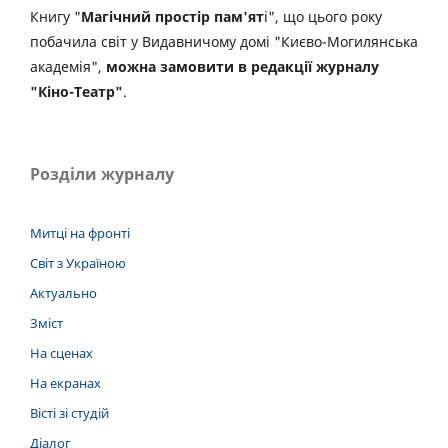
Книгу "
Магічний простір пам'ят
і", що цього року
побачила світ у Видавничому домі "Києво-Могилянська
академія",
можна замовити в редакції журналу
"Кіно-Театр"
.
Розділи журналу
Митці на фронті
Світ з Україною
Актуально
Зміст
На сценах
На екранах
Вісті зі студій
Діалог