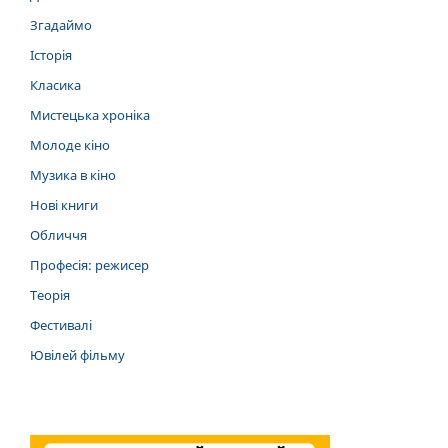
Згадаймо
Історія
Класика
Мистецька хроніка
Молоде кіно
Музика в кіно
Нові книги
Обличчя
Професія: режисер
Теорія
Фестивалі
Ювілей фільму