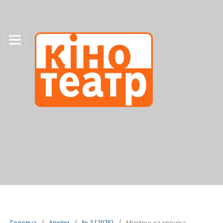
Головна
/
Архіви
/
№ 2 (2025)
/
Мистецька хроніка