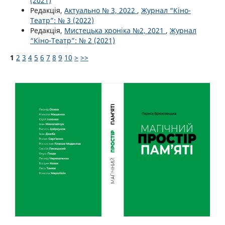
(2021)
Редакція,
Актуально № 3, 2022
,
Журнал “Кіно-
Театр”: № 3 (2022)
Редакція,
Мистецька хроніка №2, 2021
,
Журнал
“Кіно-Театр”: № 2 (2021)
1
2
3
4
5
6
7
8
9
10
>
>>