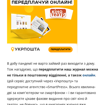
В добу пандемії не варто зайвий раз виходити з дому.
Тож нагадуємо, що
передплатити наш журнал можна
не тільки в поштовому відділенні, а також
онлайн
.
Цей сервіс доступний через «Укрпошту» та
передплатне агентство «SmartPress». Всього хвилина-
дві за комп’ютером чи смартфоном – і ви гарантовано
одержуєте цікаве фахове видання про світ кіно й
театру, не боячись, що в книгарнях журнал вже