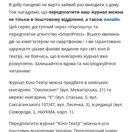
В добу пандемії не варто зайвий раз виходити з дому.
Тож нагадуємо, що
передплатити наш журнал можна
не тільки в поштовому відділенні, а також
онлайн
.
Цей сервіс доступний через «Укрпошту» та
передплатне агентство «SmartPress». Всього хвилина-
дві за комп’ютером чи смартфоном – і ви гарантовано
одержуєте цікаве фахове видання про світ кіно й
театру, не боячись, що в книгарнях журнал вже
розкуплено. Залишайтеся вдома та насолоджуйтеся
читанням!
Журнал Кіно-Театр можна придбати в київських
книгарнях: “Смолоскип” (вул. Межигірська, 21) та
мережі книгарень “Є” (вул. Спаська, 5; вул.
Саксаганського 107/47, вул. Лисенка, 3), в редакції (вул.
Сковороди, 2, НаУКМА, корп. 1).
Передплатити журнал “Кіно-Театр” можна в усіх
поштових відділеннях України. Передплатний індекс