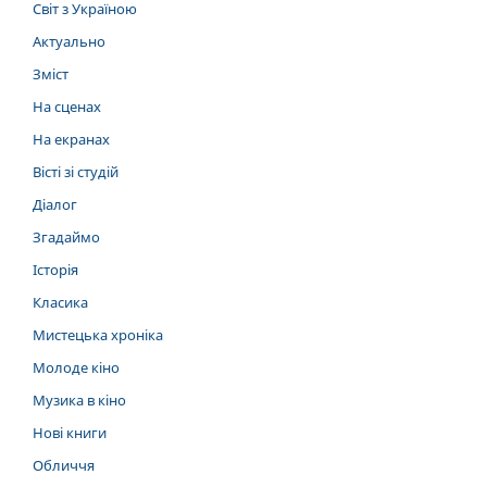
Світ з Україною
Актуально
Зміст
На сценах
На екранах
Вісті зі студій
Діалог
Згадаймо
Історія
Класика
Мистецька хроніка
Молоде кіно
Музика в кіно
Нові книги
Обличчя