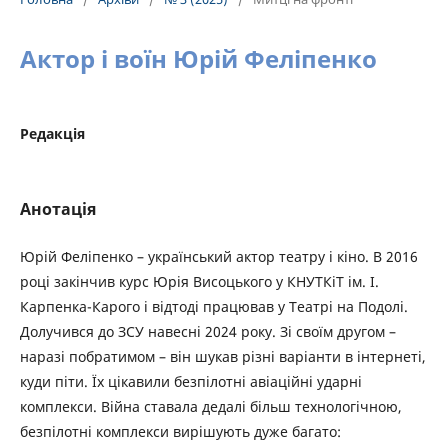
Актор і воїн Юрій Феліпенко
Редакція
Анотація
Юрій Феліпенко – український актор театру і кіно. В 2016
році закінчив курс Юрія Висоцького у КНУТКіТ ім. І.
Карпенка-Карого і відтоді працював у Театрі на Подолі.
Долучився до ЗСУ навесні 2024 року. Зі своїм другом –
наразі побратимом – він шукав різні варіанти в інтернеті,
куди піти. Їх цікавили безпілотні авіаційні ударні
комплекси. Війна ставала дедалі більш технологічною,
безпілотні комплекси вирішують дуже багато: