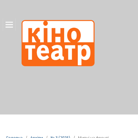
Головна
/
Архіви
/
№ 3 (2025)
/
Митці на фронті