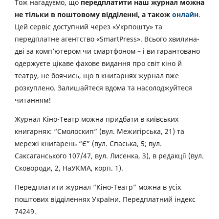
Тож нагадуємо, що
передплатити наш журнал можна
не тільки в поштовому відділенні, а також
онлайн
.
Цей сервіс доступний через «Укрпошту» та
передплатне агентство «SmartPress». Всього хвилина-
дві за комп’ютером чи смартфоном – і ви гарантовано
одержуєте цікаве фахове видання про світ кіно й
театру, не боячись, що в книгарнях журнал вже
розкуплено. Залишайтеся вдома та насолоджуйтеся
читанням!
Журнал Кіно-Театр можна придбати в київських
книгарнях: “Смолоскип” (вул. Межигірська, 21) та
мережі книгарень “Є” (вул. Спаська, 5; вул.
Саксаганського 107/47, вул. Лисенка, 3), в редакції (вул.
Сковороди, 2, НаУКМА, корп. 1).
Передплатити журнал “Кіно-Театр” можна в усіх
поштових відділеннях України. Передплатний індекс
74249.