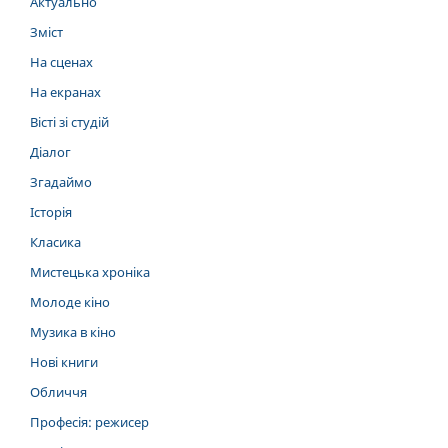
Актуально
Зміст
На сценах
На екранах
Вісті зі студій
Діалог
Згадаймо
Історія
Класика
Мистецька хроніка
Молоде кіно
Музика в кіно
Нові книги
Обличчя
Професія: режисер