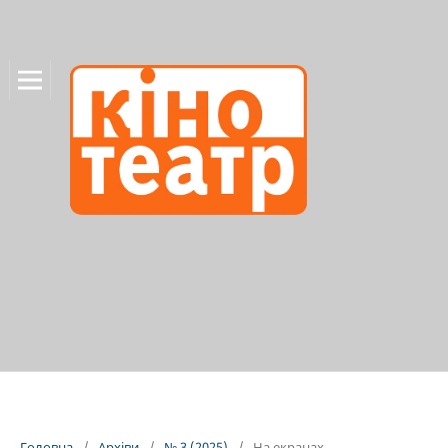
Головна
/
Архіви
/
№ 3 (2025)
/
На екранах