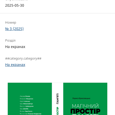
2025-05-30
Номер
№ 3 (2025)
Розділ
На екранах
##category.category##
На екранах