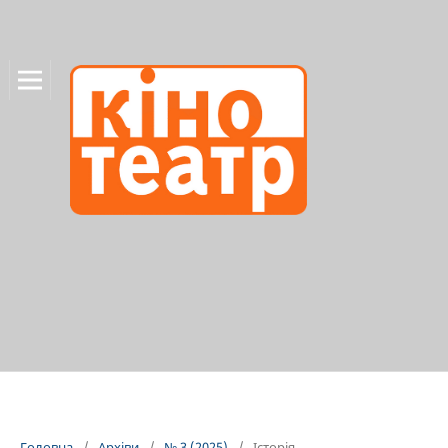
Головна
/
Архіви
/
№ 3 (2025)
/
Історія