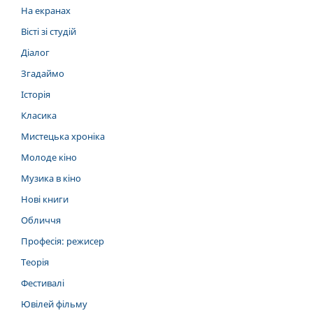
На екранах
Вісті зі студій
Діалог
Згадаймо
Історія
Класика
Мистецька хроніка
Молоде кіно
Музика в кіно
Нові книги
Обличчя
Професія: режисер
Теорія
Фестивалі
Ювілей фільму