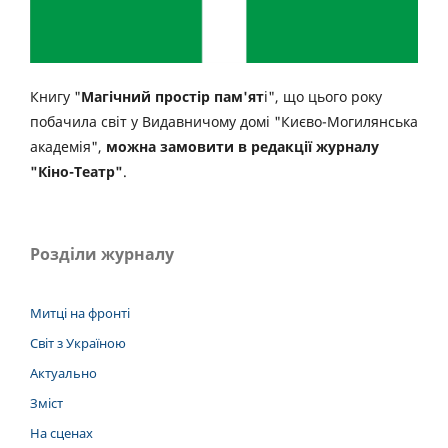
Книгу "
Магічний простір пам'ят
і", що цього року
побачила світ у Видавничому домі "Києво-Могилянська
академія",
можна замовити в редакції журналу
"Кіно-Театр"
.
Розділи журналу
Митці на фронті
Світ з Україною
Актуально
Зміст
На сценах