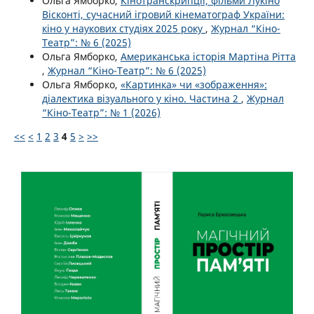
Ольга Ямборко,
Кінотранскрипції, фільми Лукіно
Вісконті, сучасний ігровий кінематограф України:
кіно у наукових студіях 2025 року
,
Журнал “Кіно-
Театр”: № 6 (2025)
Ольга Ямборко,
Американська історія Мартіна Рітта
,
Журнал “Кіно-Театр”: № 6 (2025)
Ольга Ямборко,
«Картинка» чи «зображення»:
діалектика візуального у кіно. Частина 2
,
Журнал
“Кіно-Театр”: № 1 (2026)
<<
<
1
2
3
4
5
>
>>