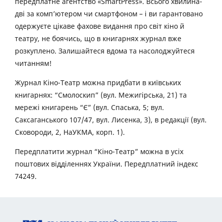
передплатне агентство «SmartPress». Всього хвилина-
дві за комп’ютером чи смартфоном – і ви гарантовано
одержуєте цікаве фахове видання про світ кіно й
театру, не боячись, що в книгарнях журнал вже
розкуплено. Залишайтеся вдома та насолоджуйтеся
читанням!
Журнал Кіно-Театр можна придбати в київських
книгарнях: “Смолоскип” (вул. Межигірська, 21) та
мережі книгарень “Є” (вул. Спаська, 5; вул.
Саксаганського 107/47, вул. Лисенка, 3), в редакції (вул.
Сковороди, 2, НаУКМА, корп. 1).
Передплатити журнал “Кіно-Театр” можна в усіх
поштових відділеннях України. Передплатний індекс
74249.