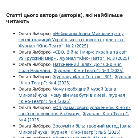
Статті цього автора (авторів), які найбільше
читають
Ольга Ямборко,
«Небилиці» Івана Миколайчука у
світлі традицій Українського січового стрілецтва
,
Журнал “Кіно-Театр”: № 2 (2025)
Ольга Ямборко,
«СВО. Війна і мир»: Україна та світ
VS «русский мир»
,
Журнал “Кіно-Театр”: № 3 (2025)
Ольга Ямборко,
Натхненний шлях. До 100-річчя
Пола Ньюмана
,
Журнал “Кіно-Театр”: № 3 (2025)
Ольга Ямборко,
Журналу «Кіно-Театр» – 30!
,
Журнал
“Кіно-Театр”: № 4 (2025)
Ольга Ямборко,
Чому необхідний музей Івана
Миколайчука і чому він має бути в Києві
,
Журнал
“Кіно-Театр”: № 4 (2025)
Ольга Ямборко,
«Опіум масового ураження». Кіно як
засіб поневолення й обману
,
Журнал “Кіно-Театр”:
№ 4 (2025)
Ольга Ямборко,
Зрозуміти біль: творчий метод Івана
Миколайчука
,
Журнал “Кіно-Театр”: № 5 (2025)