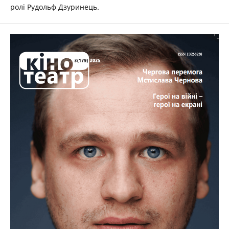
ролі Рудольф Дзуринець.