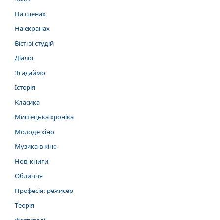
На сценах
На екранах
Вісті зі студій
Діалог
Згадаймо
Історія
Класика
Мистецька хроніка
Молоде кіно
Музика в кіно
Нові книги
Обличчя
Професія: режисер
Теорія
Фестивалі