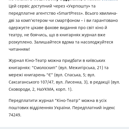
Цей сервіс доступний через «Укрпошту» та
передплатне агентство «SmartPress». Всього хвилина-
дві за комп’ютером чи смартфоном – і ви гарантовано
одержуєте цікаве фахове видання про світ кіно й
театру, не боячись, що в книгарнях журнал вже
розкуплено. Залишайтеся вдома та насолоджуйтеся
читанням!
Журнал Кіно-Театр можна придбати в київських
книгарнях: “Смолоскип” (вул. Межигірська, 21) та
мережі книгарень “Є” (вул. Спаська, 5; вул.
Саксаганського 107/47, вул. Лисенка, 3), в редакції (вул.
Сковороди, 2, НаУКМА, корп. 1).
Передплатити журнал “Кіно-Театр” можна в усіх
поштових відділеннях України. Передплатний індекс
74249.