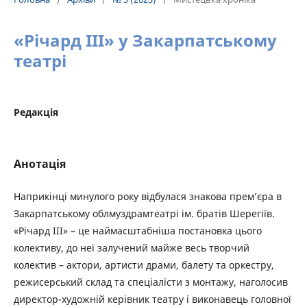
«Річард ІІІ» у Закарпатському
театрі
Редакція
Анотація
Наприкінці минулого року відбулася знакова прем’єра в
Закарпатському облмуздрамтеатрі ім. братів Шерегіїв.
«Річард ІІІ» – це наймасштабніша постановка цього
колективу, до неї залучений майже весь творчий
колектив – актори, артисти драми, балету та оркестру,
режисерський склад та спеціалісти з монтажу, наголосив
директор-художній керівник театру і виконавець головної