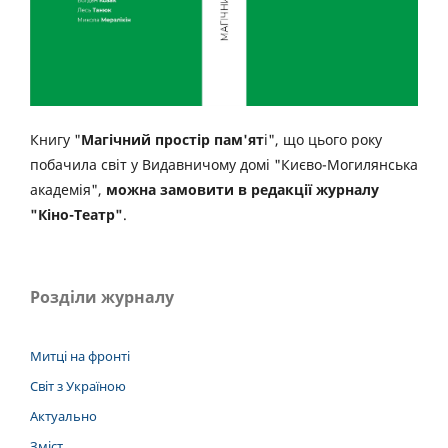
Книгу "
Магічний простір пам'ят
і", що цього року
побачила світ у Видавничому домі "Києво-Могилянська
академія",
можна замовити в редакції журналу
"Кіно-Театр"
.
Розділи журналу
Митці на фронті
Світ з Україною
Актуально
Зміст