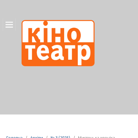
Головна
/
Архіви
/
№ 3 (2025)
/
Мистецька хроніка