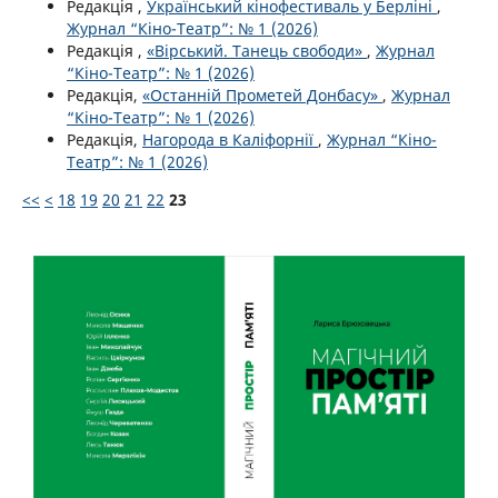
Редакція ,
Український кінофестиваль у Берліні
,
Журнал “Кіно-Театр”: № 1 (2026)
Редакція ,
«Вірський. Танець свободи»
,
Журнал
“Кіно-Театр”: № 1 (2026)
Редакція,
«Останній Прометей Донбасу»
,
Журнал
“Кіно-Театр”: № 1 (2026)
Редакція,
Нагорода в Каліфорнії
,
Журнал “Кіно-
Театр”: № 1 (2026)
<<
<
18
19
20
21
22
23