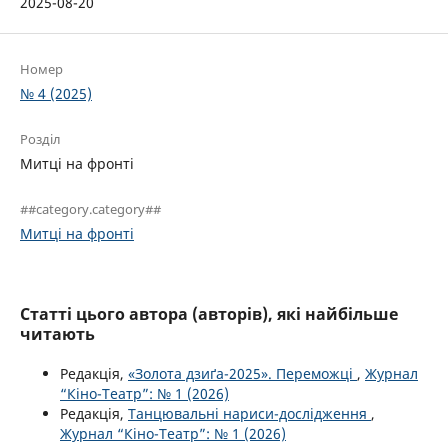
2025-08-20
Номер
№ 4 (2025)
Розділ
Митці на фронті
##category.category##
Митці на фронті
Статті цього автора (авторів), які найбільше
читають
Редакція,
«Золота дзиґа-2025». Переможці
,
Журнал
“Кіно-Театр”: № 1 (2026)
Редакція,
Танцювальні нариси-дослідження
,
Журнал “Кіно-Театр”: № 1 (2026)