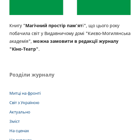
Книгу "
Магічний простір пам'ят
і", що цього року
побачила світ у Видавничому домі "Києво-Могилянська
академія",
можна замовити в редакції журналу
"Кіно-Театр"
.
Розділи журналу
Митці на фронті
Світ з Україною
Актуально
Зміст
На сценах