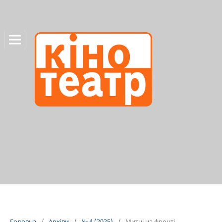
Головна
/
Архіви
/
№ 4 (2025)
/
Митці на фронті