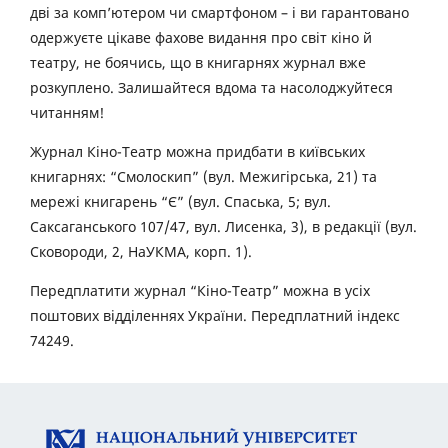
дві за комп’ютером чи смартфоном – і ви гарантовано
одержуєте цікаве фахове видання про світ кіно й
театру, не боячись, що в книгарнях журнал вже
розкуплено. Залишайтеся вдома та насолоджуйтеся
читанням!
Журнал Кіно-Театр можна придбати в київських
книгарнях: “Смолоскип” (вул. Межигірська, 21) та
мережі книгарень “Є” (вул. Спаська, 5; вул.
Саксаганського 107/47, вул. Лисенка, 3), в редакції (вул.
Сковороди, 2, НаУКМА, корп. 1).
Передплатити журнал “Кіно-Театр” можна в усіх
поштових відділеннях України. Передплатний індекс
74249.