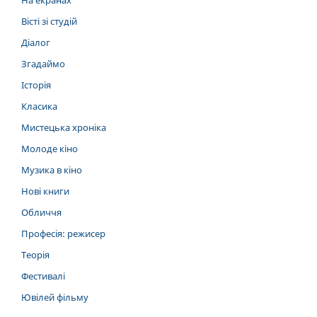
На екранах
Вісті зі студій
Діалог
Згадаймо
Історія
Класика
Мистецька хроніка
Молоде кіно
Музика в кіно
Нові книги
Обличчя
Професія: режисер
Теорія
Фестивалі
Ювілей фільму