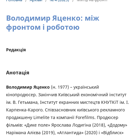
Володимир Яценко: між
фронтом і роботою
Редакція
Анотація
Володимир Яценко
(н. 1977) – український
кінопродюсер. Закінчив Київський економічний інститут
ім. В. Гетьмана, Інститут екранних мистецтв КНУТКіТ ім. І.
Карпенка-Карого. Співзасновник київського рекламного
продакшену Limelite та компанії Forefilms. Продюсер
фільмів: «Дике поле» Ярослава Лодигіна (2018), «Додому»
Нарімана Алієва (2019), «Атлантида» (2020) і «Відблиск»