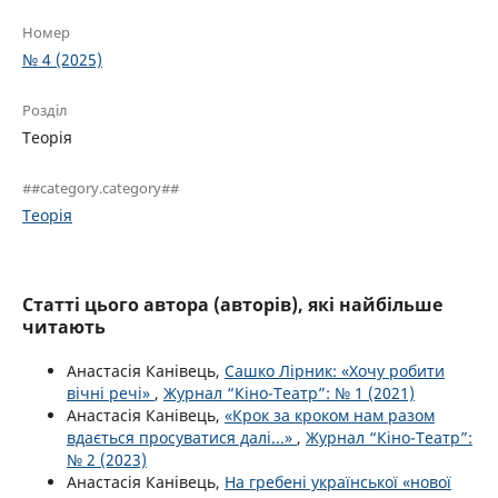
Номер
№ 4 (2025)
Розділ
Теорія
##category.category##
Теорія
Статті цього автора (авторів), які найбільше
читають
Анастасія Канівець,
Сашко Лірник: «Хочу робити
вічні речі»
,
Журнал “Кіно-Театр”: № 1 (2021)
Анастасія Канівець,
«Крок за кроком нам разом
вдається просуватися далі...»
,
Журнал “Кіно-Театр”:
№ 2 (2023)
Анастасія Канівець,
На гребені української «нової