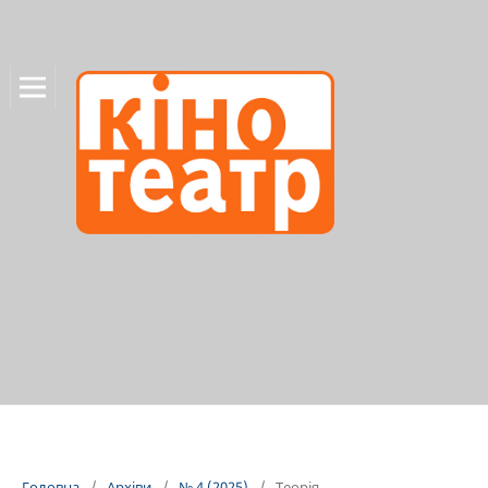
Головна
/
Архіви
/
№ 4 (2025)
/
Теорія