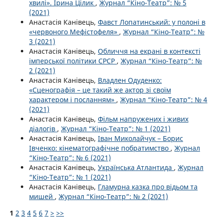
хвилі». Ірина Цілик
,
Журнал “Кіно-Театр”: № 5
(2021)
Анастасія Канівець,
Фавст Лопатинський: у полоні в
«червоного Мефістофеля»
,
Журнал “Кіно-Театр”: №
3 (2021)
Анастасія Канівець,
Обличчя на екрані в контексті
імперської політики СРСР
,
Журнал “Кіно-Театр”: №
2 (2021)
Анастасія Канівець,
Владлен Одуденко:
«Сценографія – це такий же актор зі своїм
характером і посланням»
,
Журнал “Кіно-Театр”: № 4
(2021)
Анастасія Канівець,
Фільм напружених і живих
діалогів
,
Журнал “Кіно-Театр”: № 1 (2021)
Анастасія Канівець,
Іван Миколайчук – Борис
Івченко: кінематографічне побратимство
,
Журнал
“Кіно-Театр”: № 6 (2021)
Анастасія Канівець,
Українська Атлантида
,
Журнал
“Кіно-Театр”: № 1 (2021)
Анастасія Канівець,
Гламурна казка про відьом та
мишей
,
Журнал “Кіно-Театр”: № 2 (2021)
1
2
3
4
5
6
7
>
>>