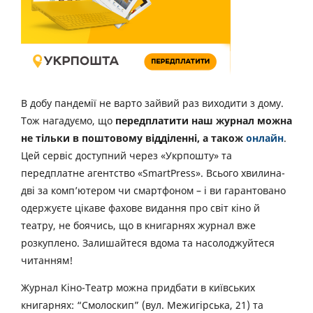
В добу пандемії не варто зайвий раз виходити з дому.
Тож нагадуємо, що
передплатити наш журнал можна
не тільки в поштовому відділенні, а також
онлайн
.
Цей сервіс доступний через «Укрпошту» та
передплатне агентство «SmartPress». Всього хвилина-
дві за комп’ютером чи смартфоном – і ви гарантовано
одержуєте цікаве фахове видання про світ кіно й
театру, не боячись, що в книгарнях журнал вже
розкуплено. Залишайтеся вдома та насолоджуйтеся
читанням!
Журнал Кіно-Театр можна придбати в київських
книгарнях: “Смолоскип” (вул. Межигірська, 21) та