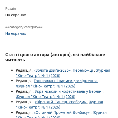
Розділ
На екранах
##category.category##
На екранах
Статті цього автора (авторів), які найбільше
читають
Редакція,
«Золота дзиґа-2025». Переможці
,
Журнал
“Кіно-Театр”: № 1 (2026)
Редакція,
Танцювальні нариси-дослідження
,
Журнал “Кіно-Театр”: № 1 (2026)
Редакція ,
Український кінофестиваль у Берліні
,
Журнал “Кіно-Театр”: № 1 (2026)
Редакція ,
«Вірський. Танець свободи»
,
Журнал
“Кіно-Театр”: № 1 (2026)
Редакція,
«Останній Прометей Донбасу»
,
Журнал
“Кіно-Театр”: № 1 (2026)