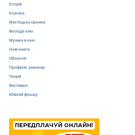
Історія
Класика
Мистецька хроніка
Молоде кіно
Музика в кіно
Нові книги
Обличчя
Професія: режисер
Теорія
Фестивалі
Ювілей фільму