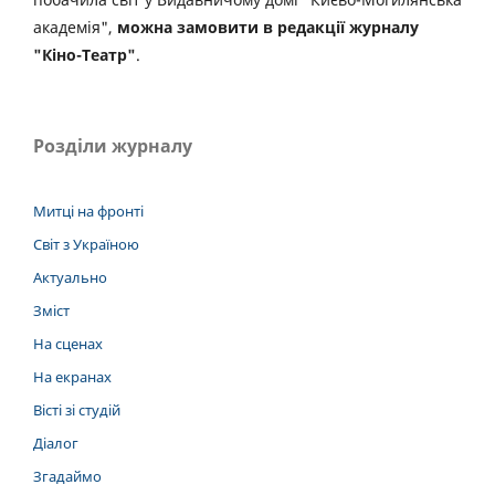
академія",
можна замовити в редакції журналу
"Кіно-Театр"
.
Розділи журналу
Митці на фронті
Світ з Україною
Актуально
Зміст
На сценах
На екранах
Вісті зі студій
Діалог
Згадаймо