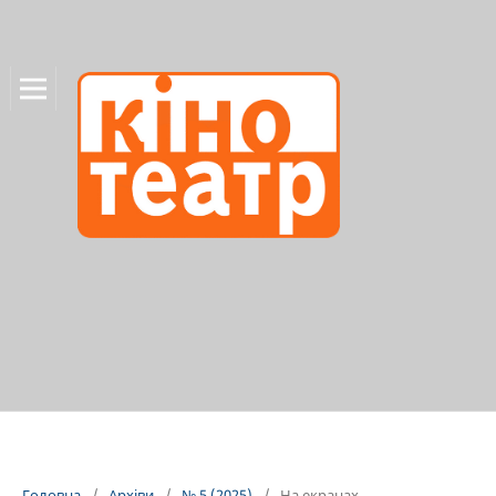
Головна
/
Архіви
/
№ 5 (2025)
/
На екранах