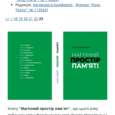
Редакція,
Нагорода в Каліфорнії
,
Журнал “Кіно-
Театр”: № 1 (2026)
<<
<
18
19
20
21
22
23
Книгу "
Магічний простір пам'ят
і", що цього року
побачила світ у Видавничому домі "Києво-Могилянська