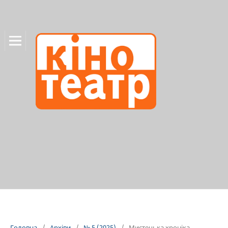
Головна
/
Архіви
/
№ 5 (2025)
/
Мистецька хроніка