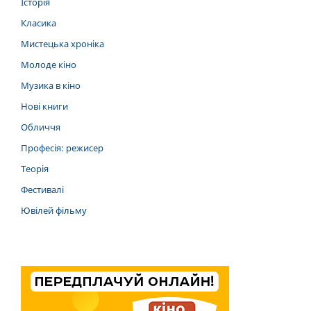
Історія
Класика
Мистецька хроніка
Молоде кіно
Музика в кіно
Нові книги
Обличчя
Професія: режисер
Теорія
Фестивалі
Ювілей фільму