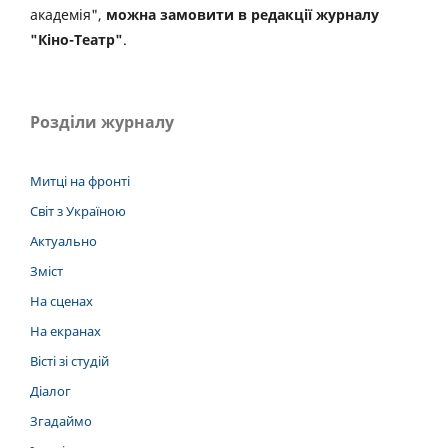
академія",
можна замовити в редакції журналу
"Кіно-Театр"
.
Розділи журналу
Митці на фронті
Світ з Україною
Актуально
Зміст
На сценах
На екранах
Вісті зі студій
Діалог
Згадаймо