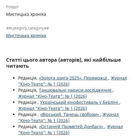
Розділ
Мистецька хроніка
##category.category##
Мистецька хроніка
Статті цього автора (авторів), які найбільше
читають
Редакція,
«Золота дзиґа-2025». Переможці
,
Журнал
“Кіно-Театр”: № 1 (2026)
Редакція,
Танцювальні нариси-дослідження
,
Журнал “Кіно-Театр”: № 1 (2026)
Редакція ,
Український кінофестиваль у Берліні
,
Журнал “Кіно-Театр”: № 1 (2026)
Редакція ,
«Вірський. Танець свободи»
,
Журнал
“Кіно-Театр”: № 1 (2026)
Редакція,
«Останній Прометей Донбасу»
,
Журнал
“Кіно-Театр”: № 1 (2026)