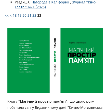
Редакція,
Нагорода в Каліфорнії
,
Журнал “Кіно-
Театр”: № 1 (2026)
<<
<
18
19
20
21
22
23
Книгу "
Магічний простір пам'ят
і", що цього року
побачила світ у Видавничому домі "Києво-Могилянська