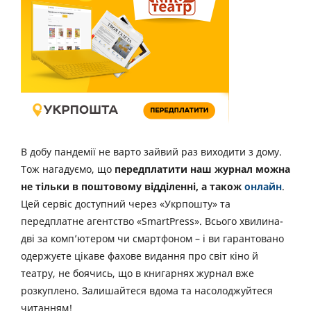
В добу пандемії не варто зайвий раз виходити з дому.
Тож нагадуємо, що
передплатити наш журнал можна
не тільки в поштовому відділенні, а також
онлайн
.
Цей сервіс доступний через «Укрпошту» та
передплатне агентство «SmartPress». Всього хвилина-
дві за комп’ютером чи смартфоном – і ви гарантовано
одержуєте цікаве фахове видання про світ кіно й
театру, не боячись, що в книгарнях журнал вже
розкуплено. Залишайтеся вдома та насолоджуйтеся
читанням!