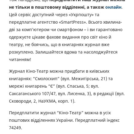
не тільки в поштовому відділенні, а також
онлайн
.
Цей сервіс доступний через «Укрпошту» та
передплатне агентство «SmartPress». Всього хвилина-
дві за комп’ютером чи смартфоном – і ви гарантовано
одержуєте цікаве фахове видання про світ кіно й
театру, не боячись, що в книгарнях журнал вже
розкуплено. Залишайтеся вдома та насолоджуйтеся
читанням!
Журнал Кіно-Театр можна придбати в київських
книгарнях: “Смолоскип” (вул. Межигірська, 21) та
мережі книгарень “Є” (вул. Спаська, 5; вул.
Саксаганського 107/47, вул. Лисенка, 3), в редакції (вул.
Сковороди, 2, НаУКМА, корп. 1).
Передплатити журнал “Кіно-Театр” можна в усіх
поштових відділеннях України. Передплатний індекс
74249.