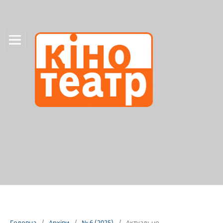
Головна
/
Архіви
/
№ 6 (2025)
/
Актуально