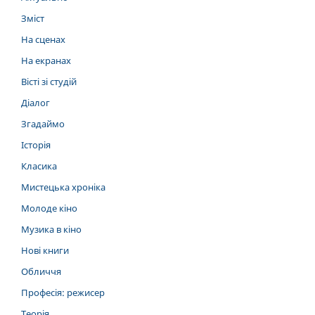
Зміст
На сценах
На екранах
Вісті зі студій
Діалог
Згадаймо
Історія
Класика
Мистецька хроніка
Молоде кіно
Музика в кіно
Нові книги
Обличчя
Професія: режисер
Теорія