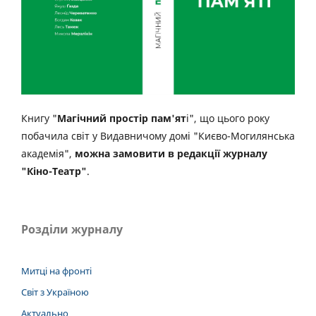
Книгу "
Магічний простір пам'ят
і", що цього року
побачила світ у Видавничому домі "Києво-Могилянська
академія",
можна замовити в редакції журналу
"Кіно-Театр"
.
Розділи журналу
Митці на фронті
Світ з Україною
Актуально