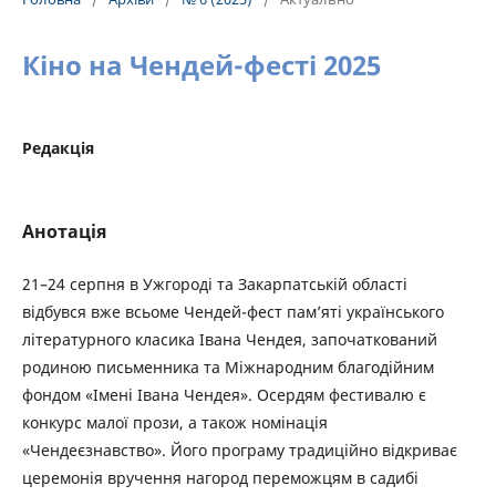
Кіно на Чендей-фесті 2025
Редакція
Анотація
21–24 серпня в Ужгороді та Закарпатській області
відбувся вже всьоме Чендей-фест пам’яті українського
літературного класика Івана Чендея, започаткований
родиною письменника та Міжнародним благодійним
фондом «Імені Івана Чендея». Осердям фестивалю є
конкурс малої прози, а також номінація
«Чендеєзнавство». Його програму традиційно відкриває
церемонія вручення нагород переможцям в садибі