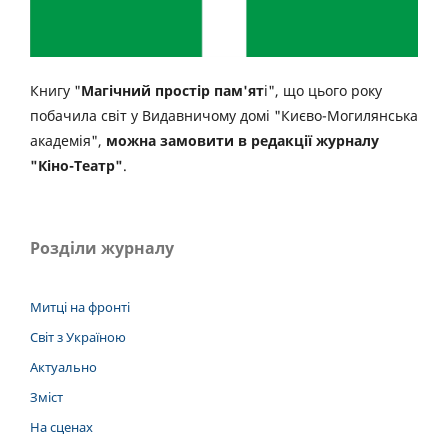
Книгу "
Магічний простір пам'ят
і", що цього року
побачила світ у Видавничому домі "Києво-Могилянська
академія",
можна замовити в редакції журналу
"Кіно-Театр"
.
Розділи журналу
Митці на фронті
Світ з Україною
Актуально
Зміст
На сценах