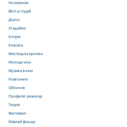
На екранах
Вісті зі студій
Діалог
Згадаймо
Історія
Класика
Мистецька хроніка
Молоде кіно
Музика в кіно
Нові книги
Обличчя
Професія: режисер
Теорія
Фестивалі
Ювілей фільму