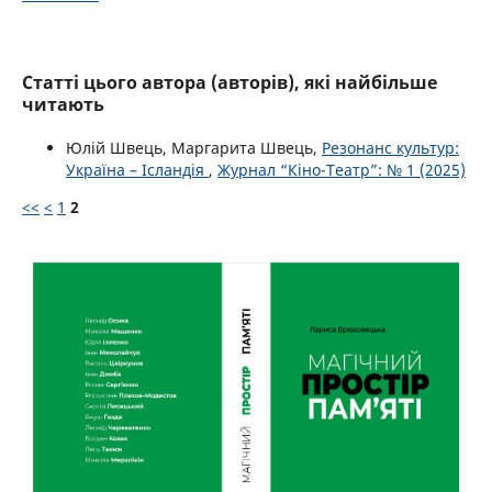
Статті цього автора (авторів), які найбільше
читають
Юлій Швець, Маргарита Швець,
Резонанс культур:
Україна – Ісландія
,
Журнал “Кіно-Театр”: № 1 (2025)
<<
<
1
2