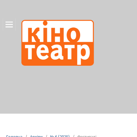
Головна
/
Архіви
/
№ 6 (2025)
/
Фестивалі