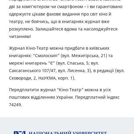
дві за комп’ютером чи смартфоном – і ви гарантовано
одержуєте цікаве фахове видання про світ кіно й
театру, не боячись, що в книгарнях журнал вже
розкуплено. Залишайтеся вдома та насолоджуйтеся
читанням!
Журнал Кіно-Театр можна придбати в київських
книгарнях: “Смолоскип” (вул. Межигірська, 21) та
мережі книгарень “Є” (вул. Спаська, 5; вул.
Саксаганського 107/47, вул. Лисенка, 3), в редакції (вул.
Сковороди, 2, НаУКМА, корп. 1).
Передплатити журнал “Кіно-Театр” можна в усіх
поштових відділеннях України. Передплатний індекс
74249.