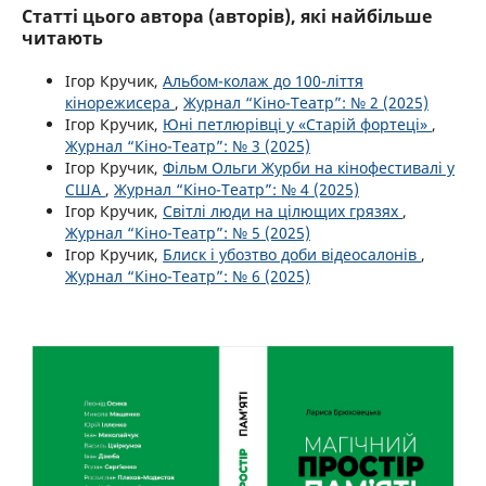
Статті цього автора (авторів), які найбільше
читають
Ігор Кручик,
Альбом-колаж до 100-ліття
кінорежисера
,
Журнал “Кіно-Театр”: № 2 (2025)
Ігор Кручик,
Юні петлюрівці у «Старій фортеці»
,
Журнал “Кіно-Театр”: № 3 (2025)
Ігор Кручик,
Фільм Ольги Журби на кінофестивалі у
США
,
Журнал “Кіно-Театр”: № 4 (2025)
Ігор Кручик,
Світлі люди на цілющих грязях
,
Журнал “Кіно-Театр”: № 5 (2025)
Ігор Кручик,
Блиск і убозтво доби відеосалонів
,
Журнал “Кіно-Театр”: № 6 (2025)