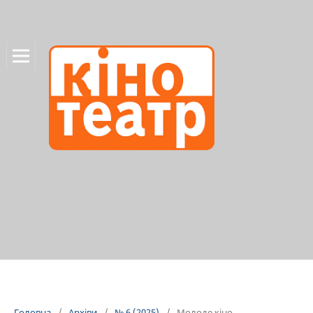
Головна
/
Архіви
/
№ 6 (2025)
/
Молоде кіно