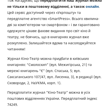
Тож нагадуємо, що
передплатити наш журнал можна
не тільки в поштовому відділенні, а також
онлайн
.
Цей сервіс доступний через «Укрпошту» та
передплатне агентство «SmartPress». Всього хвилина-
дві за комп’ютером чи смартфоном – і ви гарантовано
одержуєте цікаве фахове видання про світ кіно й
театру, не боячись, що в книгарнях журнал вже
розкуплено. Залишайтеся вдома та насолоджуйтеся
читанням!
Журнал Кіно-Театр можна придбати в київських
книгарнях: “Смолоскип” (вул. Межигірська, 21) та
мережі книгарень “Є” (вул. Спаська, 5; вул.
Саксаганського 107/47, вул. Лисенка, 3), в редакції (вул.
Сковороди, 2, НаУКМА, корп. 1).
Передплатити журнал “Кіно-Театр” можна в усіх
поштових відділеннях України. Передплатний індекс
74249.