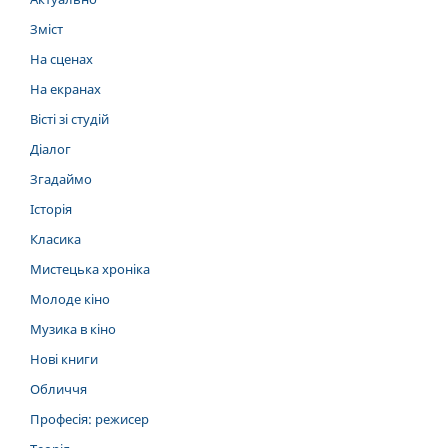
Зміст
На сценах
На екранах
Вісті зі студій
Діалог
Згадаймо
Історія
Класика
Мистецька хроніка
Молоде кіно
Музика в кіно
Нові книги
Обличчя
Професія: режисер