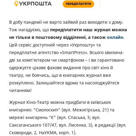
В добу пандемії не варто зайвий раз виходити з дому.
Тож нагадуємо, що
передплатити наш журнал можна
не тільки в поштовому відділенні, а також
онлайн
.
Цей сервіс доступний через «Укрпошту» та
передплатне агентство «SmartPress». Всього хвилина-
дві за комп’ютером чи смартфоном – і ви гарантовано
одержуєте цікаве фахове видання про світ кіно й
театру, не боячись, що в книгарнях журнал вже
розкуплено. Залишайтеся вдома та насолоджуйтеся
читанням!
Журнал Кіно-Театр можна придбати в київських
книгарнях: “Смолоскип” (вул. Межигірська, 21) та
мережі книгарень “Є” (вул. Спаська, 5; вул.
Саксаганського 107/47, вул. Лисенка, 3), в редакції (вул.
Сковороди, 2, НаУКМА, корп. 1).