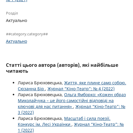
Розділ
Актуально
##category.category##
Актуально
Статті цього автора (авторів), які найбільше
читають
Лариса Брюховецька,
Життя, яке плине само собою.
Сюзанна Бір
,
Журнал “Кіно-Театр”: № 4 (2022)
Лариса Брюховецька,
Ольга Ямборко: «Кожен образ
Миколайчука – це його самостійні відповіді на
ключові для нас питання»
,
Журнал “Кіно-Театр”: №
3 (2022)
Лариса Брюховецька,
Масштаб і сила поезії.
Конкурс ім. Лесі Українки
,
Журнал “Кіно-Театр”: №
1 (2022)