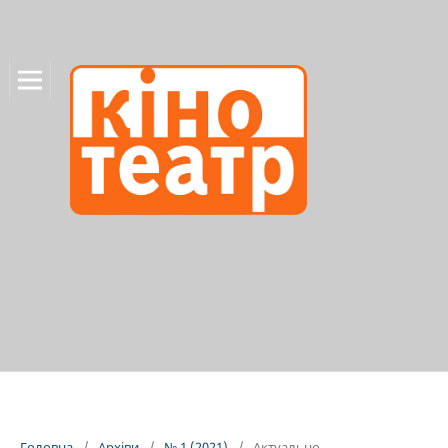
Головна
/
Архіви
/
№ 1 (2021)
/
Актуально