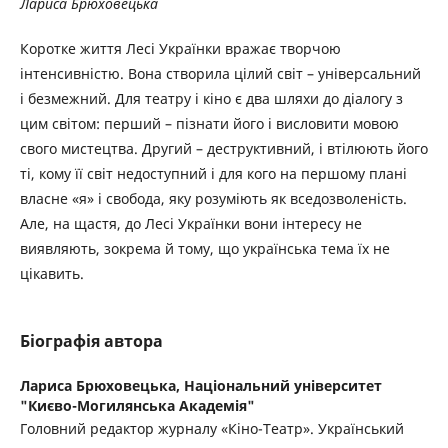
Лариса Брюховецька
Коротке життя Лесі Українки вражає творчою
інтенсивністю. Вона створила цілий світ – універсальний
і безмежний. Для театру і кіно є два шляхи до діалогу з
цим світом: перший – пізнати його і висловити мовою
свого мистецтва. Другий – деструктивний, і втілюють його
ті, кому її світ недоступний і для кого на першому плані
власне «я» і свобода, яку розуміють як вседозволеність.
Але, на щастя, до Лесі Українки вони інтересу не
виявляють, зокрема й тому, що українська тема їх не
цікавить.
Біографія автора
Лариса Брюховецька,
Національний університет
"Києво-Могилянська Академія"
Головний редактор журналу «Кіно-Театр». Український