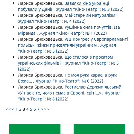
Лариса Брюховецька,
Завдяки кіно українці
побували у Данії
,
Журнал “Кіно-Театр”: № 3 (2022)
Лариса Брюховецька,
Майстерний натуралізм
,
Журнал “Кіно-Театр”: № 4 (2022)
Лариса Брюховецька,
Рушійна сила почуттів. Іза
Міранда
,
Журнал “Кіно-Театр”: № 1 (2022)
Лариса Брюховецька,
VІІІ Конгрес у Європарламенті
польські жінки присвятили українкам
,
Журнал
“Кіно-Театр”: № 5 (2022)
Лариса Брюховецька,
Що сталося з прокатом
українських фільмів?
,
Журнал “Кіно-Театр”: № 5
(2022)
Лариса Брюховецька,
Не моя рука карає, а рука
Божа…
,
Журнал “Кіно-Театр”: № 6 (2022)
Лариса Брюховецька,
Ростислав Держипільський:
«У нас є те, чого немає в Європі, світі…»
,
Журнал
“Кіно-Театр”: № 6 (2022)
<<
<
1
2
3
4
5
6
7
>
>>