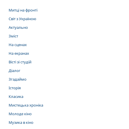
Митці на фронті
Світ з Україною
Актуально
Зміст
На сценах
На екранах
Вісті зі студій
Діалог
Згадаймо
Історія
Класика
Мистецька хроніка
Молоде кіно
Музика в кіно