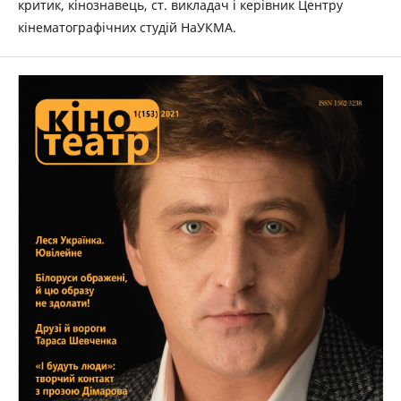
критик, кінознавець, ст. викладач і керівник Центру
кінематографічних студій НаУКМА.