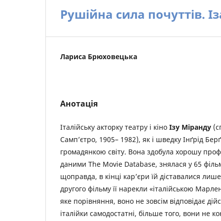
Рушійна сила почуттів. І
Лариса Брюховецька
Анотація
Італійську акторку театру і кіно
Ізу Міранду
(с
Самп’єтро, 1905– 1982), як і шведку Інґрід Бе
громадянкою світу. Вона здобула хорошу профес
даними The Movie Database, знялася у 65 фільм
щоправда, в кінці кар’єри їй діставалися лише
другого фільму її нарекли «італійською Марлен Д
яке порівняння, воно не зовсім відповідає дійс
італійки самодостатні, більше того, вони не 