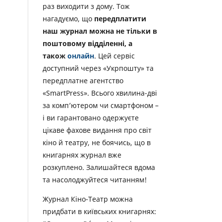
раз виходити з дому. Тож
нагадуємо, що
передплатити
наш журнал можна не тільки в
поштовому відділенні, а
також
онлайн
. Цей сервіс
доступний через «Укрпошту» та
передплатне агентство
«SmartPress». Всього хвилина-дві
за комп’ютером чи смартфоном –
і ви гарантовано одержуєте
цікаве фахове видання про світ
кіно й театру, не боячись, що в
книгарнях журнал вже
розкуплено. Залишайтеся вдома
та насолоджуйтеся читанням!
Журнал Кіно-Театр можна
придбати в київських книгарнях: