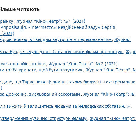
йбільше читають
раїнку
,
Журнал “Кіно-Театр”: № 1 (2021)
 імпровізація. «Intermezzo»: нездійснений задум Сергія
 (2021)
вердою волею, з твердим внутрішнім переконанням»
,
Журнал
Заза Буадзе: «Було давнє бажання зняти фільм про жінку»
,
Жур
помічати найістотніше
,
Журнал “Кіно-Театр”: № 2 (2021)
ам треба кричати, щоб бути почутими»
,
Журнал “Кіно-Театр”: №
 диво, що Тарас витяг фільм на такому бюджеті в екстремальни
)
ра Довженка, змальований сексотами
,
Журнал “Кіно-Театр”: № 
міли вижити й залишитись людьми за нелюдських обставин…»
,
 утвердження музичної структури фільму
,
Журнал “Кіно-Театр”