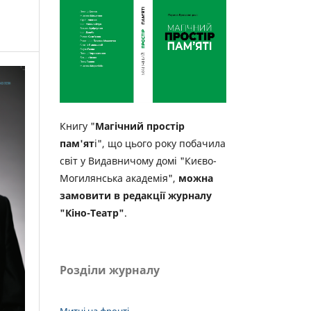
Книгу "
Магічний простір
пам'ят
і", що цього року побачила
світ у Видавничому домі "Києво-
Могилянська академія",
можна
замовити в редакції журналу
"Кіно-Театр"
.
Розділи журналу