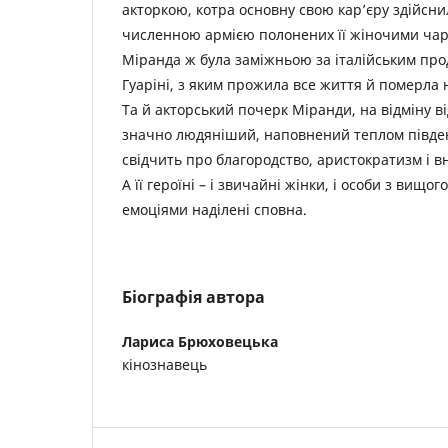
акторкою, котра основну свою кар’єру здійсн
численною армією полонених її жіночими ча
Міранда ж була заміжньою за італійським п
Гуаріні, з яким прожила все життя й померла н
Та й акторський почерк Міранди, на відміну від
значно людяніший, наповнений теплом південн
свідчить про благородство, аристократизм і 
А її героїні – і звичайні жінки, і особи з вищог
емоціями наділені сповна.
Біографія автора
Лариса Брюховецька
кінознавець