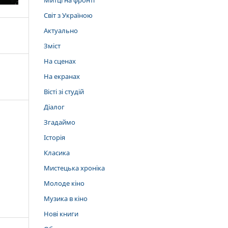
Митці на фронті
Світ з Україною
Актуально
Зміст
На сценах
На екранах
Вісті зі студій
Діалог
Згадаймо
Історія
Класика
Мистецька хроніка
Молоде кіно
Музика в кіно
Нові книги