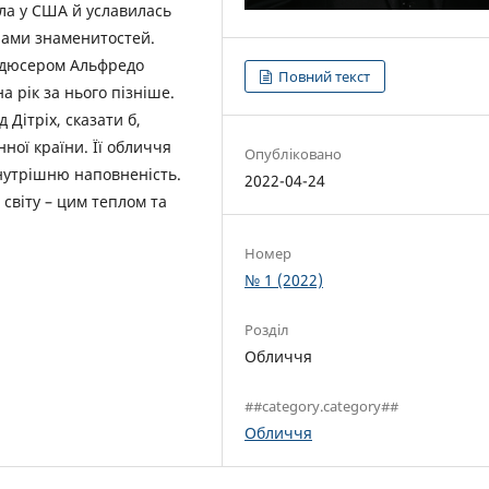
ила у США й уславилась
рами знаменитостей.
родюсером Альфредо
Повний текст
а рік за нього пізніше.
 Дітріх, сказати б,
ої країни. Її обличчя
Опубліковано
внутрішню наповненість.
2022-04-24
о світу – цим теплом та
Номер
№ 1 (2022)
Розділ
Обличчя
##category.category##
Обличчя