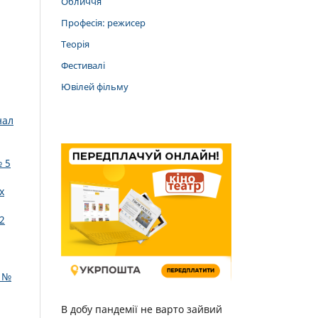
Обличчя
Професія: режисер
Теорія
Фестивалі
Ювілей фільму
нал
 5
х
2
: №
В добу пандемії не варто зайвий