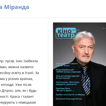
за Міранда
пр. прізв. Інес Ізабелла
рґман, можна назвати
ійну освіту в Італії. За
ах у різних країнах,
 епізоди. Уже після
ітріх», але, як і будь-
ності. Краса і талант
конкурують з німецькою