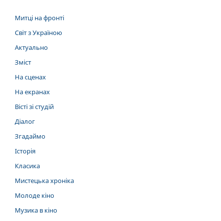
Митці на фронті
Світ з Україною
Актуально
Зміст
На сценах
На екранах
Вісті зі студій
Діалог
Згадаймо
Історія
Класика
Мистецька хроніка
Молоде кіно
Музика в кіно