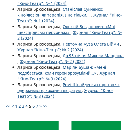
“Кіно-Театр”: № 1 (2024)
Лариса Брюховецька,
Станіслав Сукненко:
кіноілюзіон як терапія. І не тільки...
,
Журнал “Кіно-
Театр”: № 1 (2024)
Лариса Брюховецька,
Олексій Богданович: «Мої
шекспірівські персонажі»
,
Журнал “Кіно-Театр”: №
2 (2024)
Лариса Брюховецька,
Невтомна муза Олега Бійми
,
Журнал “Кіно-Театр”: № 2 (2024)
Лариса Брюховецька,
До 95-річчя Миколи Мащенка
,
Журнал “Кіно-Театр”: № 2 (2024)
Лариса Брюховецька,
Мар’ян Бушан: «Мені
подобається, коли герой зрозумілий...»
,
Журнал
“Кіно-Театр”: № 3 (2024)
Лариса Брюховецька,
Ромі Шнайдер: акторство як
одержимість, кохання як фатум
,
Журнал “Кіно-
Театр”: № 3 (2024)
<<
<
1
2
3
4
5
6
7
>
>>