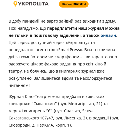
В добу пандемії не варто зайвий раз виходити з дому.
Тож нагадуємо, що
передплатити наш журнал можна
не тільки в поштовому відділенні, а також
онлайн
.
Цей сервіс доступний через «Укрпошту» та
передплатне агентство «SmartPress». Всього хвилина-
дві за комп’ютером чи смартфоном – і ви гарантовано
одержуєте цікаве фахове видання про світ кіно й
театру, не боячись, що в книгарнях журнал вже
розкуплено. Залишайтеся вдома та насолоджуйтеся
читанням!
Журнал Кіно-Театр можна придбати в київських
книгарнях: “Смолоскип” (вул. Межигірська, 21) та
мережі книгарень “Є” (вул. Спаська, 5; вул.
Саксаганського 107/47, вул. Лисенка, 3), в редакції (вул.
Сковороди, 2, НаУКМА, корп. 1).