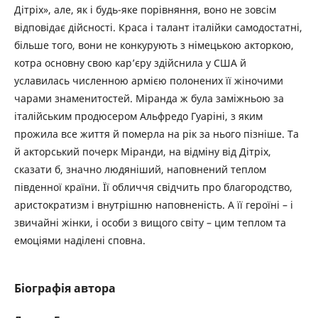
Дітріх», але, як і будь-яке порівняння, воно не зовсім
відповідає дійсності. Краса і талант італійки самодостатні,
більше того, вони не конкурують з німецькою акторкою,
котра основну свою кар’єру здійснила у США й
уславилась численною армією полонених її жіночими
чарами знаменитостей. Міранда ж була заміжньою за
італійським продюсером Альфредо Гуаріні, з яким
прожила все життя й померла на рік за нього пізніше. Та
й акторський почерк Міранди, на відміну від Дітріх,
сказати б, значно людяніший, наповнений теплом
південної країни. Її обличчя свідчить про благородство,
аристократизм і внутрішню наповненість. А її героїні – і
звичайні жінки, і особи з вищого світу – цим теплом та
емоціями наділені сповна.
Біографія автора