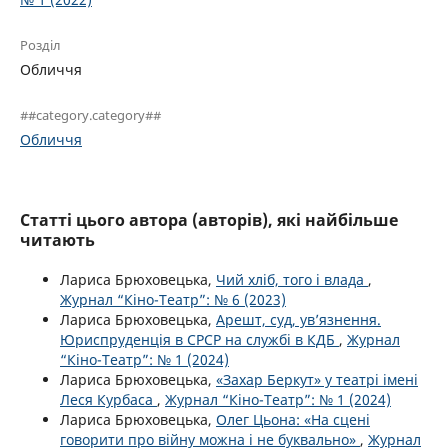
Розділ
Обличчя
##category.category##
Обличчя
Статті цього автора (авторів), які найбільше
читають
Лариса Брюховецька,
Чий хліб, того і влада
,
Журнал “Кіно-Театр”: № 6 (2023)
Лариса Брюховецька,
Арешт, суд, ув’язнення.
Юриспруденція в СРСР на службі в КДБ
,
Журнал
“Кіно-Театр”: № 1 (2024)
Лариса Брюховецька,
«Захар Беркут» у театрі імені
Леся Курбаса
,
Журнал “Кіно-Театр”: № 1 (2024)
Лариса Брюховецька,
Олег Цьона: «На сцені
говорити про війну можна і не буквально»
,
Журнал