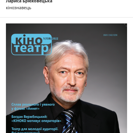
Лариса Брюховецька
кінознавець