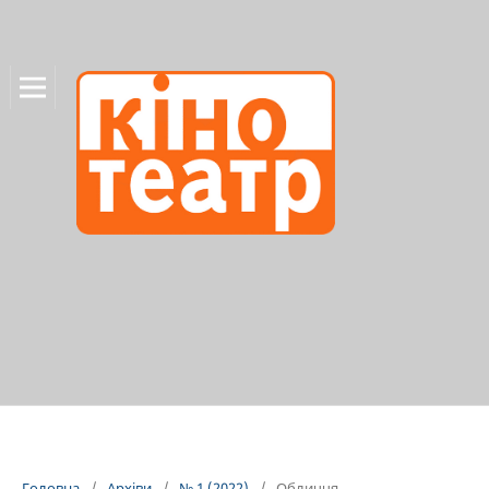
Головна
/
Архіви
/
№ 1 (2022)
/
Обличчя