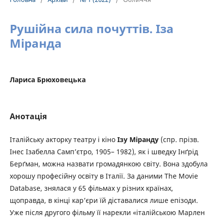
Рушійна сила почуттів. Іза
Міранда
Лариса Брюховецька
Анотація
Італійську акторку театру і кіно
Ізу Міранду
(спр. прізв.
Інес Ізабелла Самп’єтро, 1905– 1982), як і шведку Інґрід
Берґман, можна назвати громадянкою світу. Вона здобула
хорошу професійну освіту в Італії. За даними The Movie
Database, знялася у 65 фільмах у різних країнах,
щоправда, в кінці кар’єри їй діставалися лише епізоди.
Уже після другого фільму її нарекли «італійською Марлен