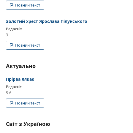
Повний текст
Золотий хрест Ярослава Пілунського
Редакція
3
Повний текст
Актуально
Прірва лякає
Редакція
5-6
Повний текст
Світ з Україною