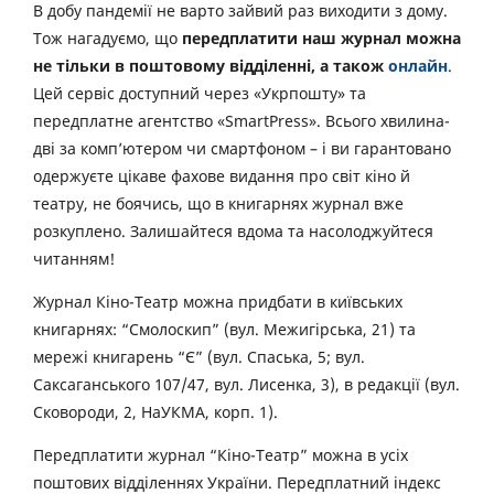
В добу пандемії не варто зайвий раз виходити з дому.
Тож нагадуємо, що
передплатити наш журнал можна
не тільки в поштовому відділенні, а також
онлайн
.
Цей сервіс доступний через «Укрпошту» та
передплатне агентство «SmartPress». Всього хвилина-
дві за комп’ютером чи смартфоном – і ви гарантовано
одержуєте цікаве фахове видання про світ кіно й
театру, не боячись, що в книгарнях журнал вже
розкуплено. Залишайтеся вдома та насолоджуйтеся
читанням!
Журнал Кіно-Театр можна придбати в київських
книгарнях: “Смолоскип” (вул. Межигірська, 21) та
мережі книгарень “Є” (вул. Спаська, 5; вул.
Саксаганського 107/47, вул. Лисенка, 3), в редакції (вул.
Сковороди, 2, НаУКМА, корп. 1).
Передплатити журнал “Кіно-Театр” можна в усіх
поштових відділеннях України. Передплатний індекс