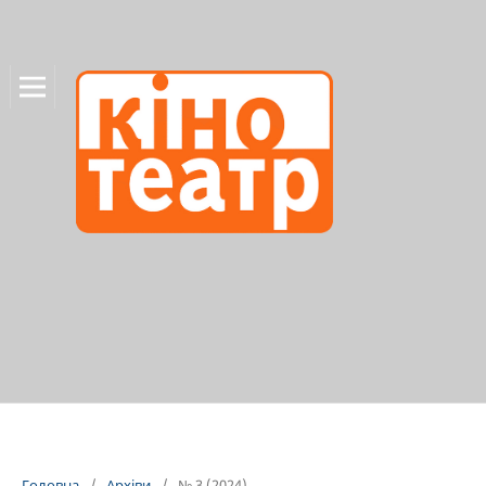
Головна
/
Архіви
/
№ 3 (2024)