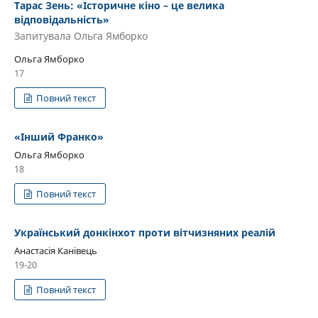
Тарас Зень: «Історичне кіно – це велика
відповідальність»
Запитувала Ольга Ямборко
Ольга Ямборко
17
Повний текст
«Інший Франко»
Ольга Ямборко
18
Повний текст
Український донкінхот проти вітчизняних реалій
Анастасія Канівець
19-20
Повний текст