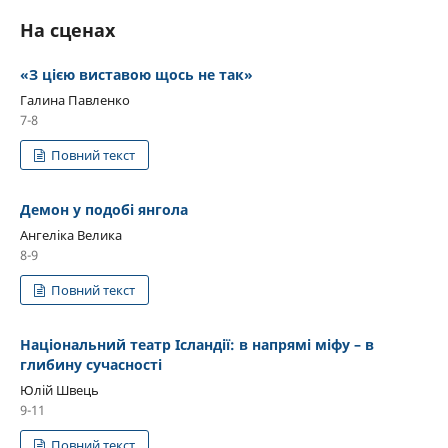
На сценах
«З цією виставою щось не так»
Галина Павленко
7-8
Повний текст
Демон у подобі янгола
Ангеліка Велика
8-9
Повний текст
Національний театр Ісландії: в напрямі міфу – в
глибину сучасності
Юлій Швець
9-11
Повний текст