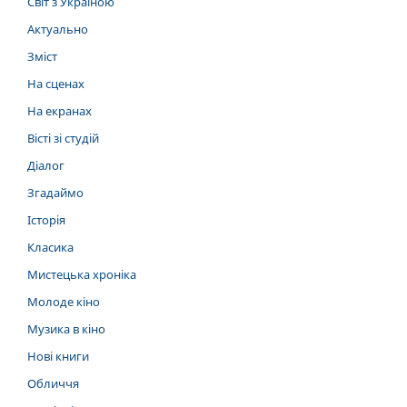
Світ з Україною
Актуально
Зміст
На сценах
На екранах
Вісті зі студій
Діалог
Згадаймо
Історія
Класика
Мистецька хроніка
Молоде кіно
Музика в кіно
Нові книги
Обличчя