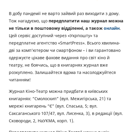
В добу пандемії не варто зайвий раз виходити з дому.
Тож нагадуємо, що
передплатити наш журнал можна
не тільки в поштовому відділенні, а також
онлайн
.
Цей сервіс доступний через «Укрпошту» та
передплатне агентство «SmartPress». Всього хвилина-
дві за комп’ютером чи смартфоном – і ви гарантовано
одержуєте цікаве фахове видання про світ кіно й
театру, не боячись, що в книгарнях журнал вже
розкуплено. Залишайтеся вдома та насолоджуйтеся
читанням!
Журнал Кіно-Театр можна придбати в київських
книгарнях: “Смолоскип” (вул. Межигірська, 21) та
мережі книгарень “Є” (вул. Спаська, 5; вул.
Саксаганського 107/47, вул. Лисенка, 3), в редакції (вул.
Сковороди, 2, НаУКМА, корп. 1).