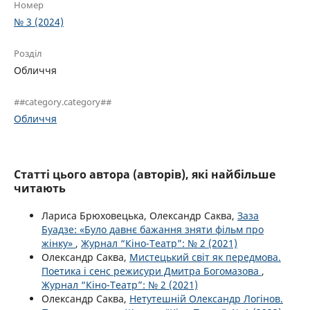
Номер
№ 3 (2024)
Розділ
Обличчя
##category.category##
Обличчя
Статті цього автора (авторів), які найбільше
читають
Лариса Брюховецька, Олександр Саква,
Заза
Буадзе: «Було давнє бажання зняти фільм про
жінку»
,
Журнал “Кіно-Театр”: № 2 (2021)
Олександр Саква,
Мистецький світ як передмова.
Поетика і сенс режисури Дмитра Богомазова
,
Журнал “Кіно-Театр”: № 2 (2021)
Олександр Саква,
Нетутешній Олександр Логінов.