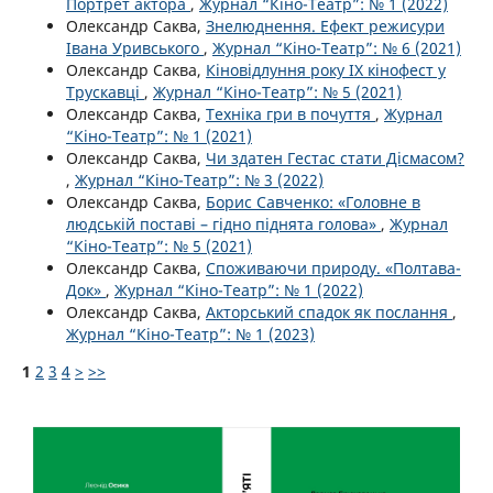
Портрет актора
,
Журнал “Кіно-Театр”: № 1 (2022)
Олександр Саква,
Знелюднення. Ефект режисури
Івана Уривського
,
Журнал “Кіно-Театр”: № 6 (2021)
Олександр Саква,
Кіновідлуння року ІХ кінофест у
Трускавці
,
Журнал “Кіно-Театр”: № 5 (2021)
Олександр Саква,
Техніка гри в почуття
,
Журнал
“Кіно-Театр”: № 1 (2021)
Олександр Саква,
Чи здатен Гестас стати Дісмасом?
,
Журнал “Кіно-Театр”: № 3 (2022)
Олександр Саква,
Борис Савченко: «Головне в
людській поставі – гідно піднята голова»
,
Журнал
“Кіно-Театр”: № 5 (2021)
Олександр Саква,
Споживаючи природу. «Полтава-
Док»
,
Журнал “Кіно-Театр”: № 1 (2022)
Олександр Саква,
Акторський спадок як послання
,
Журнал “Кіно-Театр”: № 1 (2023)
1
2
3
4
>
>>