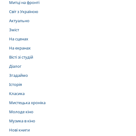
Митці на фронті
Світ з Україною
Актуально
Зміст
На сценах
На екранах
Вісті зі студій
Діалог
Згадаймо
Історія
Класика
Мистецька хроніка
Молоде кіно
Музика в кіно
Нові книги