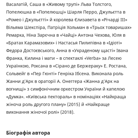
Васалатій, Саша в «Живому трупі» Льва Толстого,
Попелюшка в «Попелюшці» Шарля Перро, Джульєтта в
«Ромео і Джульєтті» й королева Єлизавета в «Річарді ІІІ»
Вільяма Шекспіра, Патріція Хольман в «Трьох товаришах»
Ремарка, Ніна Зарєчна в «Чайці» Антона Чехова, Юля в
«Братах Карамазових» і Настасья Пилипівна в «Ідіоті»
Федора Достоєвського, Анна в «Украденому щасті» Івана
Франка, Килина і мати – в спектаклі «Verba» за Лесею
Українкою, Роксана в «Сірано де Бержераку» Е. Ростана,
Сольвейг в «Пер Гюнті» Генріка Ібсена. Виконала роль
Жанни д’Арк в ораторії А. Онеггера «Жанна д’Арк на
вогнищі» з симфонічним оркестром України й капелою
«Думка». «Київська пектораль» в номінаціях «Найкраща
жіноча роль другого плану» (2015) й «Найкраще
виконання жіночої ролі» (2018).
Біографія автора