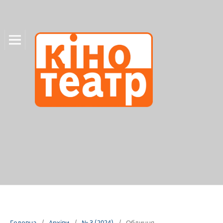
Головна
/
Архіви
/
№ 3 (2024)
/
Обличчя