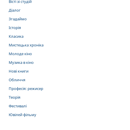
Вісті зі студій
Діалог
Згадаймо
Історія
Класика
Мистецька хроніка
Молоде кіно
Музика в кіно
Нові книги
Обличчя
Професія: режисер
Теорія
Фестивалі
Ювілей фільму