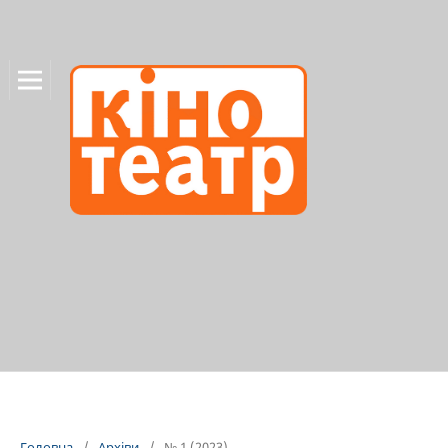
Головна
/
Архіви
/
№ 1 (2023)