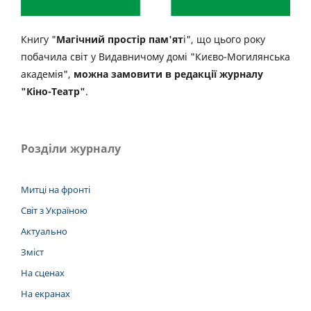
Книгу "
Магічний простір пам'ят
і", що цього року
побачила світ у Видавничому домі "Києво-Могилянська
академія",
можна замовити в редакції журналу
"Кіно-Театр"
.
Розділи журналу
Митці на фронті
Світ з Україною
Актуально
Зміст
На сценах
На екранах