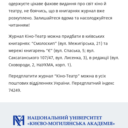
одержуєте цікаве фахове видання про світ кіно й
театру, не боячись, що в книгарнях журнал вже
розкуплено. Залишайтеся вдома та насолоджуйтеся
читанням!
Журнал Кіно-Театр можна придбати в київських
книгарнях: “Смолоскип” (вул. Межигірська, 21) та
мережі книгарень “Є” (вул. Спаська, 5; вул.
Саксаганського 107/47, вул. Лисенка, 3), в редакції (вул.
Сковороди, 2, НаУКМА, корп. 1).
Передплатити журнал “Кіно-Театр” можна в усіх
поштових відділеннях України. Передплатний індекс
74249.