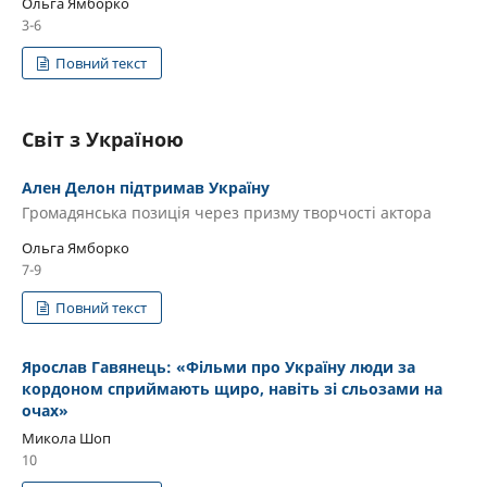
Ольга Ямборко
3-6
Повний текст
Світ з Україною
Ален Делон підтримав Україну
Громадянська позиція через призму творчості актора
Ольга Ямборко
7-9
Повний текст
Ярослав Гавянець: «Фільми про Україну люди за
кордоном сприймають щиро, навіть зі сльозами на
очах»
Микола Шоп
10