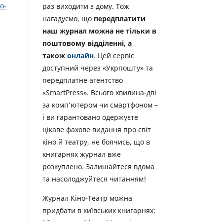
о-
раз виходити з дому. Тож
нагадуємо, що
передплатити
наш журнал можна не тільки в
поштовому відділенні, а
також
онлайн
. Цей сервіс
доступний через «Укрпошту» та
передплатне агентство
«SmartPress». Всього хвилина-дві
за комп’ютером чи смартфоном –
і ви гарантовано одержуєте
цікаве фахове видання про світ
кіно й театру, не боячись, що в
книгарнях журнал вже
розкуплено. Залишайтеся вдома
та насолоджуйтеся читанням!
Журнал Кіно-Театр можна
придбати в київських книгарнях: