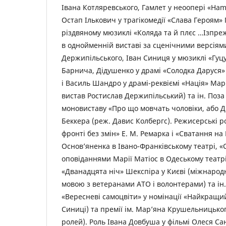
Івана Котляревського, Гамлет у неоопері «Ham
Остап Ількович у трагікомедії «Слава Героям» 
різдвяному мюзиклі «Коляда та й плєс …Ізпреж
в однойменній виставі за сценічними версіям
Держипільського, Іван Синиця у мюзиклі «Гуц
Барнича, Дідушенко у драмі «Солодка Даруся»
і Василь Шандро у драмі-реквіємі «Нація» Марі
вистав Ростислав Держипільський) та ін. Поза
моновиставу «Про що мовчать чоловіки, або Д
Беккера (реж. Давис Колбергс). Режисерські р
фронті без змін» Е. М. Ремарка і «Сватання на 
Основ’яненка в Івано-Франківському театрі, «
оповіданнями Марії Матіос в Одеському театрі 
«Дванадцята ніч» Шекспіра у Києві (міжнарод
мовою з ветеранами АТО і волонтерами) та ін
«Вересневі самоцвіти» у номінації «Найкращий
Синиці) та премії ім. Мар’яна Крушельницько
ролей). Роль Івана Довбуша у фільмі Олеся Са