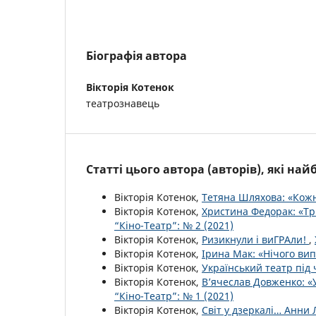
Біографія автора
Вікторія Котенок
театрознавець
Статті цього автора (авторів), які на
Вікторія Котенок,
Тетяна Шляхова: «Кожн
Вікторія Котенок,
Христина Федорак: «Три
“Кіно-Театр”: № 2 (2021)
Вікторія Котенок,
Ризикнули і виГРАли!
,
Вікторія Котенок,
Ірина Мак: «Нічого вип
Вікторія Котенок,
Український театр під 
Вікторія Котенок,
В’ячеслав Довженко: «
“Кіно-Театр”: № 1 (2021)
Вікторія Котенок,
Світ у дзеркалі… Анни 