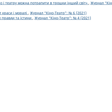
іно і театру можна потрапити в трошки інший світ»
,
Журнал “Кін
т краси і моралі
,
Журнал “Кіно-Театр”: № 6 (2021)
х правди та істини
,
Журнал “Кіно-Театр”: № 4 (2021)