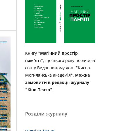
Книгу "
Магічний простір
пам'ят
і", що цього року побачила
світ у Видавничому домі "Києво-
Могилянська академія",
можна
замовити в редакції журналу
"Кіно-Театр"
.
Розділи журналу