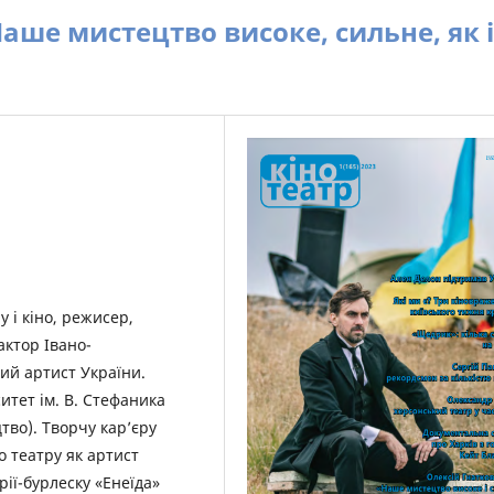
аше мистецтво високе, сильне, як і
у і кіно, режисер,
актор Івано-
ий артист України.
итет ім. В. Стефаника
тво). Творчу кар’єру
о театру як артист
рії-бурлеску «Енеїда»