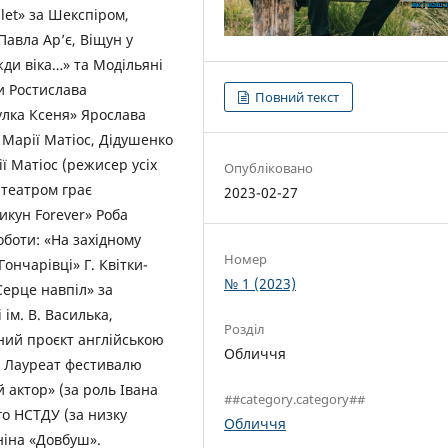
let» за Шекспіром,
Павла Ар’є, Віщун у
ди віка…» та Модільяні
и Ростислава
Повний текст
улка Ксеня» Ярослава
 Марії Матіос, Дідушенко
ї Матіос (режисер усіх
Опубліковано
 театром грає
2023-02-27
икун Forever» Роба
оботи: «На західному
Номер
Гончарівці» Г. Квітки-
№ 1 (2023)
Серце навпіл» за
ім. В. Василька,
Розділ
ний проєкт англійською
Обличчя
. Лауреат фестивалю
 актор» (за роль Івана
##category.category##
го НСТДУ (за низку
Обличчя
ніна «Довбуш».