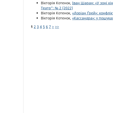
Вікторія Котенок,
Іван Шаран: «У зоні к
Театр”: № 2 (2022)
Вікторія Котенок,
«Доріан Ґрей»: конфлік
Вікторія Котенок,
«Кассандра»: у пошука
1
2
3
4
5
6
7
>
>>