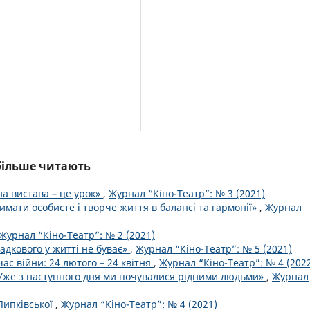
йбільше читають
а вистава – це урок»
,
Журнал “Кіно-Театр”: № 3 (2021)
мати особисте і творче життя в балансі та гармонії»
,
Журнал
Журнал “Кіно-Театр”: № 2 (2021)
адкового у житті не буває»
,
Журнал “Кіно-Театр”: № 5 (2021)
час війни: 24 лютого – 24 квітня
,
Журнал “Кіно-Театр”: № 4 (202
Уже з наступного дня ми почувалися рідними людьми»
,
Журнал
Липківської
,
Журнал “Кіно-Театр”: № 4 (2021)