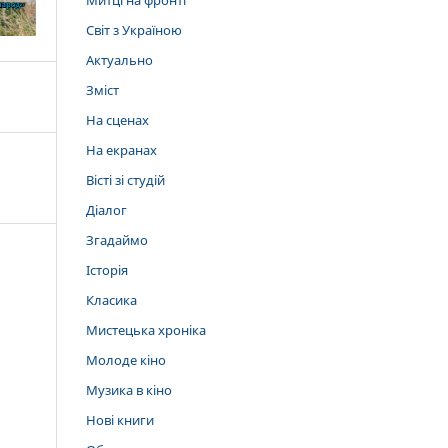
Митці на фронті
Світ з Україною
Актуально
Зміст
На сценах
На екранах
Вісті зі студій
Діалог
Згадаймо
Історія
Класика
Мистецька хроніка
Молоде кіно
Музика в кіно
Нові книги