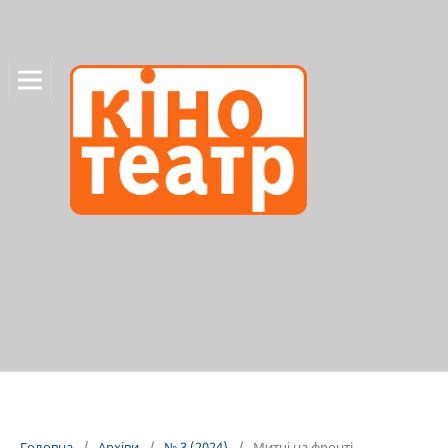
Головна
/
Архіви
/
№ 3 (2024)
/
Митці на фронті