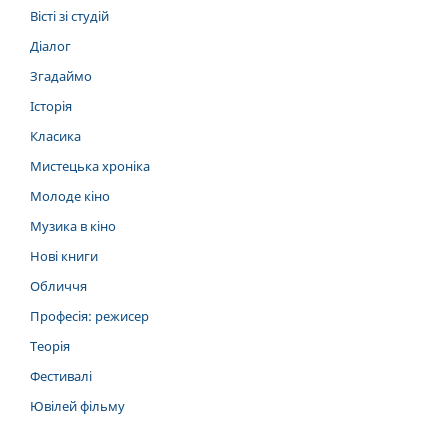
Вісті зі студій
Діалог
Згадаймо
Історія
Класика
Мистецька хроніка
Молоде кіно
Музика в кіно
Нові книги
Обличчя
Професія: режисер
Теорія
Фестивалі
Ювілей фільму