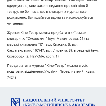
одержуєте цікаве фахове видання про світ кіно й
театру, не боячись, що в книгарнях журнал вже
розкуплено. Залишайтеся вдома та насолоджуйтеся
читанням!
Журнал Кіно-Театр можна придбати в київських
книгарнях: “Смолоскип” (вул. Межигірська, 21) та
мережі книгарень “Є” (вул. Спаська, 5; вул.
Саксаганського 107/47, вул. Лисенка, 3), в редакції (вул.
Сковороди, 2, НаУКМА, корп. 1).
Передплатити журнал “Кіно-Театр” можна в усіх
поштових відділеннях України. Передплатний індекс
74249.