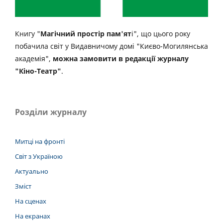
Книгу "
Магічний простір пам'ят
і", що цього року
побачила світ у Видавничому домі "Києво-Могилянська
академія",
можна замовити в редакції журналу
"Кіно-Театр"
.
Розділи журналу
Митці на фронті
Світ з Україною
Актуально
Зміст
На сценах
На екранах