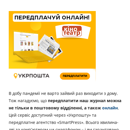
В добу пандемії не варто зайвий раз виходити з дому.
Тож нагадуємо, що
передплатити наш журнал можна
не тільки в поштовому відділенні, а також
онлайн
.
Цей сервіс доступний через «Укрпошту» та
передплатне агентство «SmartPress». Всього хвилина-
дві за комп’ютером чи смартфоном – і ви гарантовано