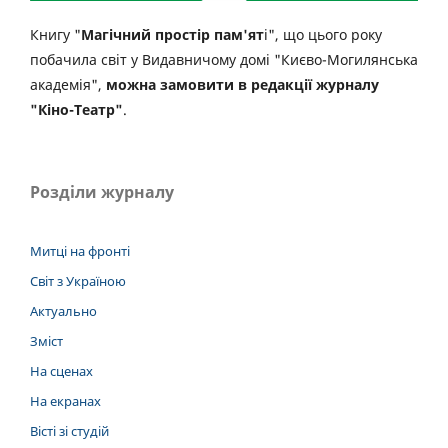
Книгу "
Магічний простір пам'ят
і", що цього року
побачила світ у Видавничому домі "Києво-Могилянська
академія",
можна замовити в редакції журналу
"Кіно-Театр"
.
Розділи журналу
Митці на фронті
Світ з Україною
Актуально
Зміст
На сценах
На екранах
Вісті зі студій