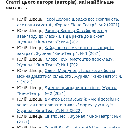
Статті цього автора (авторів), які найбільше
читають
Юлій Швець,
Герої Делона швидко все схоплюють,
але вони самотні
,
Журнал “Кіно-Театр”: № 2 (2021)
Юлій Швець,
Райнер Вернер Фассбіндер: від
авангарду до класики, від Брехта до Вісконті
,
Журнал “Кіно-Театр”: № 4 (2021)
Юлій Швець,
Кайдашева сім’я: вчора, сьогодні…
завтра?
,
Журнал “Кіно-Театр”: № 1 (2021)
Юлій Швець ,
Слово і рух: мистецтво перекладу
,
Журнал “Кіно-Театр”: № 1 (2021)
Юлій Швець,
Олеся Моргунець-Ісаєнко: любов’ю
можна домогтися більшого
,
Журнал “Кіно-Театр”: №
5 (2021)
Юлій Швець,
Дитяче пригодницьке кіно:
,
Журнал
“Кіно-Театр”: № 2 (2021)
Юлій Швець,
Дмитро Весельський: «Мені зовсім не
хочеться повторювати чиюсь “формулу успіху”»
,
Журнал “Кіно-Театр”: № 2 (2022)
Юлій Швець,
Світло Лесі
,
Журнал “Кіно-Театр”: № 4
(2021)
Юлій Швець,
Сергій Дзюба і Артемій Кірсанов: «Ми