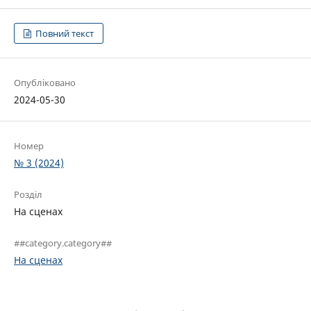
Повний текст
Опубліковано
2024-05-30
Номер
№ 3 (2024)
Розділ
На сценах
##category.category##
На сценах