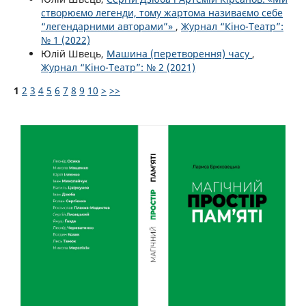
створюємо легенди, тому жартома називаємо себе
“легендарними авторами”»
,
Журнал “Кіно-Театр”:
№ 1 (2022)
Юлій Швець,
Машина (перетворення) часу
,
Журнал “Кіно-Театр”: № 2 (2021)
1
2
3
4
5
6
7
8
9
10
>
>>