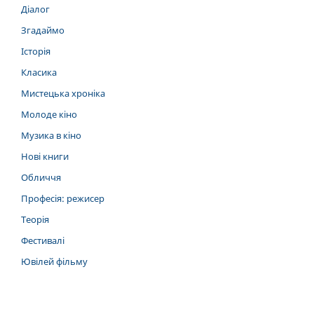
Діалог
Згадаймо
Історія
Класика
Мистецька хроніка
Молоде кіно
Музика в кіно
Нові книги
Обличчя
Професія: режисер
Теорія
Фестивалі
Ювілей фільму