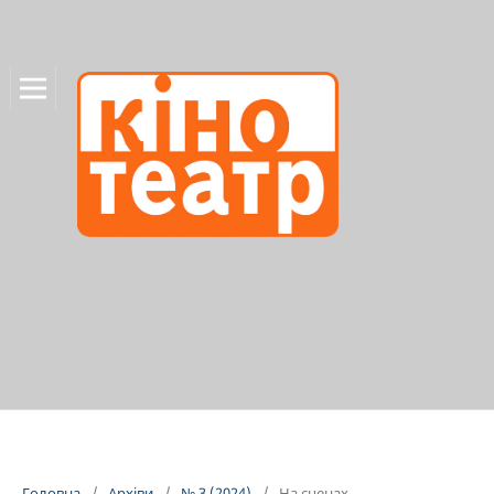
Головна
/
Архіви
/
№ 3 (2024)
/
На сценах