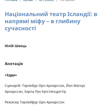
Національний театр Ісландії: в
напрямі міфу – в глибину
сучасності
Юлій Швець
Анотація
«Едда»
Сценарій: Торлейур Орн Арнарссон, Йон Магнус
Арнарссон, Харпа Рун Крістянсдоттір
Режисер Торлейфур Орн Арнарссон