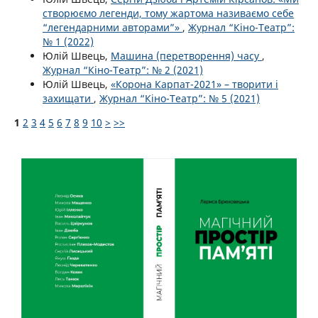
створюємо легенди, тому жартома називаємо себе
“легендарними авторами”»
,
Журнал “Кіно-Театр”:
№ 1 (2022)
Юлій Швець,
Машина (перетворення) часу
,
Журнал “Кіно-Театр”: № 2 (2021)
Юлій Швець,
«Корона Карпат-2021» – творити і
захищати
,
Журнал “Кіно-Театр”: № 5 (2021)
1
2
3
4
5
6
7
8
9
10
>
>>