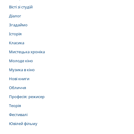
Вісті зі студій
Діалог
Згадаймо
Історія
Класика
Мистецька хроніка
Молоде кіно
Музика в кіно
Нові книги
Обличчя
Професія: режисер
Теорія
Фестивалі
Ювілей фільму