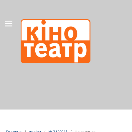
Головна
/
Архіви
/
№ 2 (2021)
/
На екранах