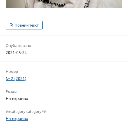
Повний текст
Опубліковано
2021-05-24
Номер
№ 2 (2021)
Розділ
На екранах
##category.category##
На екранах