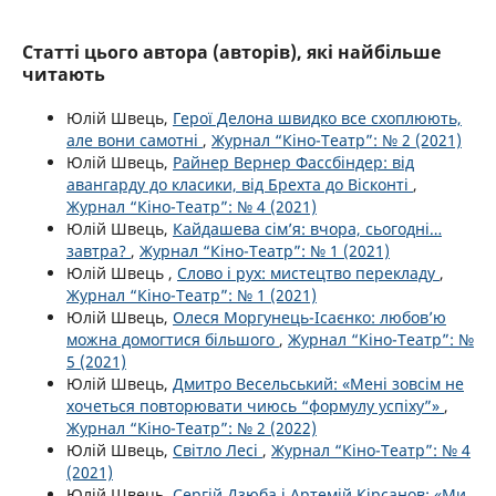
Статті цього автора (авторів), які найбільше
читають
Юлій Швець,
Герої Делона швидко все схоплюють,
але вони самотні
,
Журнал “Кіно-Театр”: № 2 (2021)
Юлій Швець,
Райнер Вернер Фассбіндер: від
авангарду до класики, від Брехта до Вісконті
,
Журнал “Кіно-Театр”: № 4 (2021)
Юлій Швець,
Кайдашева сім’я: вчора, сьогодні…
завтра?
,
Журнал “Кіно-Театр”: № 1 (2021)
Юлій Швець ,
Слово і рух: мистецтво перекладу
,
Журнал “Кіно-Театр”: № 1 (2021)
Юлій Швець,
Олеся Моргунець-Ісаєнко: любов’ю
можна домогтися більшого
,
Журнал “Кіно-Театр”: №
5 (2021)
Юлій Швець,
Дмитро Весельський: «Мені зовсім не
хочеться повторювати чиюсь “формулу успіху”»
,
Журнал “Кіно-Театр”: № 2 (2022)
Юлій Швець,
Світло Лесі
,
Журнал “Кіно-Театр”: № 4
(2021)
Юлій Швець,
Сергій Дзюба і Артемій Кірсанов: «Ми