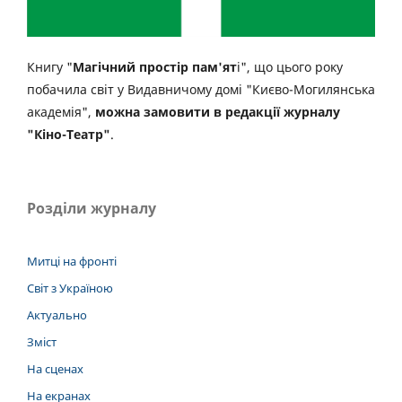
Книгу "
Магічний простір пам'ят
і", що цього року
побачила світ у Видавничому домі "Києво-Могилянська
академія",
можна замовити в редакції журналу
"Кіно-Театр"
.
Розділи журналу
Митці на фронті
Світ з Україною
Актуально
Зміст
На сценах
На екранах