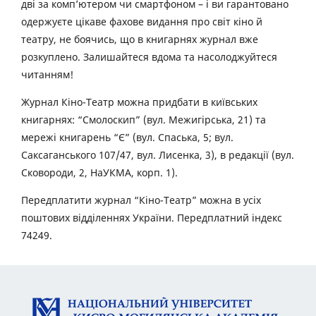
дві за комп’ютером чи смартфоном – і ви гарантовано
одержуєте цікаве фахове видання про світ кіно й
театру, не боячись, що в книгарнях журнал вже
розкуплено. Залишайтеся вдома та насолоджуйтеся
читанням!
Журнал Кіно-Театр можна придбати в київських
книгарнях: “Смолоскип” (вул. Межигірська, 21) та
мережі книгарень “Є” (вул. Спаська, 5; вул.
Саксаганського 107/47, вул. Лисенка, 3), в редакції (вул.
Сковороди, 2, НаУКМА, корп. 1).
Передплатити журнал “Кіно-Театр” можна в усіх
поштових відділеннях України. Передплатний індекс
74249.