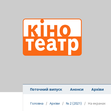
Поточний випуск
Анонси
Архіви
Головна
/
Архіви
/
№ 2 (2021)
/
На екранах