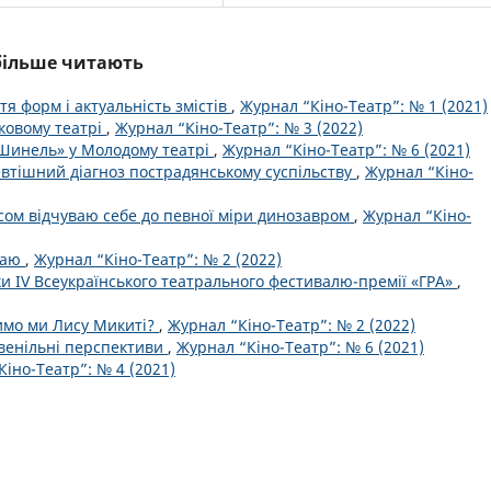
йбільше читають
тя форм і актуальність змістів
,
Журнал “Кіно-Театр”: № 1 (2021)
ковому театрі
,
Журнал “Кіно-Театр”: № 3 (2022)
«Шинель» у Молодому театрі
,
Журнал “Кіно-Театр”: № 6 (2021)
евтішний діагноз пострадянському суспільству
,
Журнал “Кіно-
сом відчуваю себе до певної міри динозавром
,
Журнал “Кіно-
 Раю
,
Журнал “Кіно-Театр”: № 2 (2022)
мки IV Всеукраїнського театрального фестивалю-премії «ГРА»
,
римо ми Лису Микиті?
,
Журнал “Кіно-Театр”: № 2 (2022)
ювенільні перспективи
,
Журнал “Кіно-Театр”: № 6 (2021)
іно-Театр”: № 4 (2021)