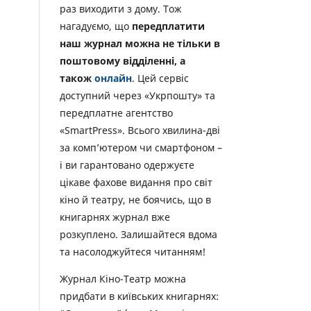
раз виходити з дому. Тож
нагадуємо, що
передплатити
наш журнал можна не тільки в
поштовому відділенні, а
також
онлайн
. Цей сервіс
доступний через «Укрпошту» та
передплатне агентство
«SmartPress». Всього хвилина-дві
за комп’ютером чи смартфоном –
і ви гарантовано одержуєте
цікаве фахове видання про світ
кіно й театру, не боячись, що в
книгарнях журнал вже
розкуплено. Залишайтеся вдома
та насолоджуйтеся читанням!
Журнал Кіно-Театр можна
придбати в київських книгарнях: