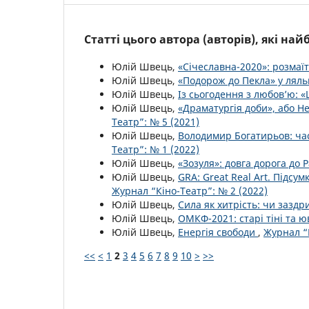
Статті цього автора (авторів), які на
Юлій Швець,
«Січеславна-2020»: розмаїт
Юлій Швець,
«Подорож до Пекла» у ляль
Юлій Швець,
Із сьогодення з любов’ю: 
Юлій Швець,
«Драматургія доби», або Н
Театр”: № 5 (2021)
Юлій Швець,
Володимир Богатирьов: ча
Театр”: № 1 (2022)
Юлій Швець,
«Зозуля»: довга дорога до
Юлій Швець,
GRA: Great Real Art. Підсу
Журнал “Кіно-Театр”: № 2 (2022)
Юлій Швець,
Сила як хитрість: чи зазд
Юлій Швець,
ОМКФ-2021: старі тіні та 
Юлій Швець,
Енергія свободи
,
Журнал “К
<<
<
1
2
3
4
5
6
7
8
9
10
>
>>