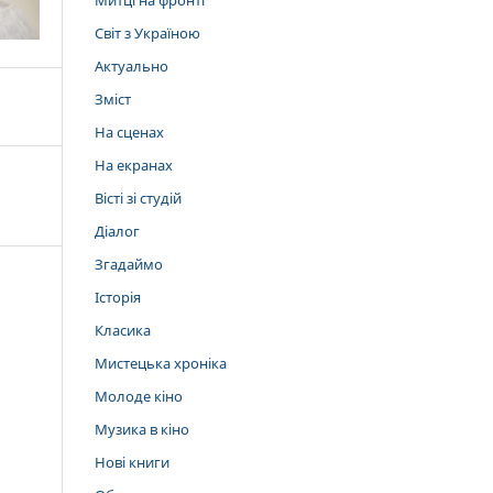
Митці на фронті
Світ з Україною
Актуально
Зміст
На сценах
На екранах
Вісті зі студій
Діалог
Згадаймо
Історія
Класика
Мистецька хроніка
Молоде кіно
Музика в кіно
Нові книги