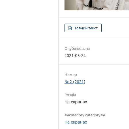
Повний текст
Опубліковано
2021-05-24
Номер
№ 2 (2021)
Розділ
На екранах
##category.category##
На екранах