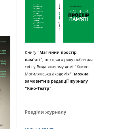
Книгу "
Магічний простір
пам'ят
і", що цього року побачила
світ у Видавничому домі "Києво-
Могилянська академія",
можна
замовити в редакції журналу
"Кіно-Театр"
.
Розділи журналу