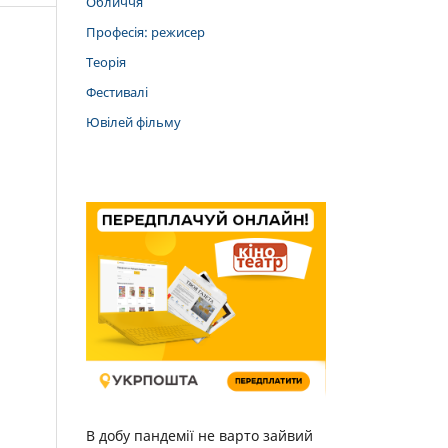
Обличчя
Професія: режисер
Теорія
Фестивалі
Ювілей фільму
В добу пандемії не варто зайвий