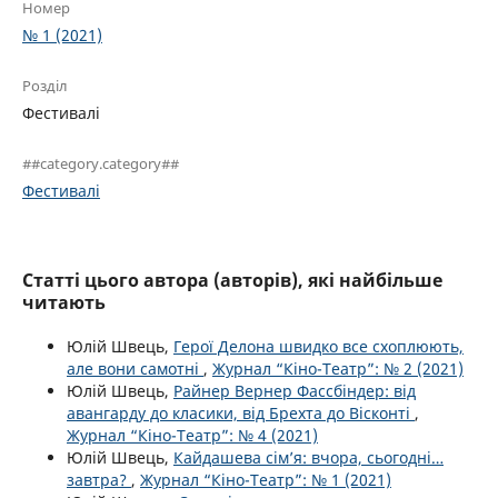
Номер
№ 1 (2021)
Розділ
Фестивалі
##category.category##
Фестивалі
Статті цього автора (авторів), які найбільше
читають
Юлій Швець,
Герої Делона швидко все схоплюють,
але вони самотні
,
Журнал “Кіно-Театр”: № 2 (2021)
Юлій Швець,
Райнер Вернер Фассбіндер: від
авангарду до класики, від Брехта до Вісконті
,
Журнал “Кіно-Театр”: № 4 (2021)
Юлій Швець,
Кайдашева сім’я: вчора, сьогодні…
завтра?
,
Журнал “Кіно-Театр”: № 1 (2021)