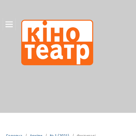
Головна
/
Архіви
/
№ 1 (2021)
/
Фестивалі