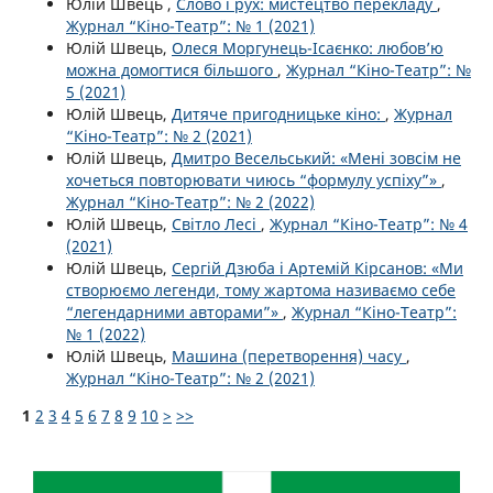
Юлій Швець ,
Слово і рух: мистецтво перекладу
,
Журнал “Кіно-Театр”: № 1 (2021)
Юлій Швець,
Олеся Моргунець-Ісаєнко: любов’ю
можна домогтися більшого
,
Журнал “Кіно-Театр”: №
5 (2021)
Юлій Швець,
Дитяче пригодницьке кіно:
,
Журнал
“Кіно-Театр”: № 2 (2021)
Юлій Швець,
Дмитро Весельський: «Мені зовсім не
хочеться повторювати чиюсь “формулу успіху”»
,
Журнал “Кіно-Театр”: № 2 (2022)
Юлій Швець,
Світло Лесі
,
Журнал “Кіно-Театр”: № 4
(2021)
Юлій Швець,
Сергій Дзюба і Артемій Кірсанов: «Ми
створюємо легенди, тому жартома називаємо себе
“легендарними авторами”»
,
Журнал “Кіно-Театр”:
№ 1 (2022)
Юлій Швець,
Машина (перетворення) часу
,
Журнал “Кіно-Театр”: № 2 (2021)
1
2
3
4
5
6
7
8
9
10
>
>>