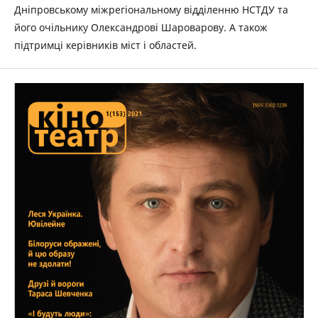
Дніпровському міжрегіональному відділенню НСТДУ та
його очільнику Олександрові Шароварову. А також
підтримці керівників міст і областей.