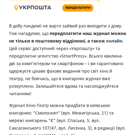
В добу пандемії не варто зайвий раз виходити з дому.
Тож нагадуємо, що
передплатити наш журнал можна
не тільки в поштовому відділенні, а також
онлайн
.
Цей сервіс доступний через «Укрпошту» та
передплатне агентство «SmartPress». Всього хвилина-
дві за комп’ютером чи смартфоном – і ви гарантовано
одержуєте цікаве фахове видання про світ кіно й
театру, не боячись, що в книгарнях журнал вже
розкуплено. Залишайтеся вдома та насолоджуйтеся
читанням!
Журнал Кіно-Театр можна придбати в київських
книгарнях: “Смолоскип” (вул. Межигірська, 21) та
мережі книгарень “Є” (вул. Спаська, 5; вул.
Саксаганського 107/47, вул. Лисенка, 3), в редакції (вул.