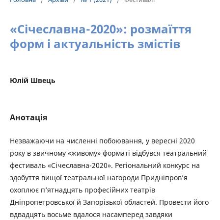
«Січеславна-2020»: розмаїття
форм і актуальність змістів
Юлій Швець
Анотація
Незважаючи на численні побоювання, у вересні 2020
року в звичному «живому» форматі відбувся театральний
фестиваль «Січеславна-2020». Регіональний конкурс на
здобуття вищої театральної нагороди Придніпров’я
охоплює п’ятнадцять професійних театрів
Дніпропетровської й Запорізької областей. Провести його
вдвадцять восьме вдалося насамперед завдяки