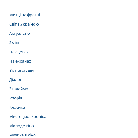
Митці на фронті
Світ з Україною
Актуально
Зміст
На сценах
На екранах
Вісті зі студій
Діалог
Згадаймо
Історія
Класика
Мистецька хроніка
Молоде кіно
Музика в кіно