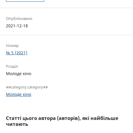
Опубліковано
2021-12-18
Номер
№ 5 (2021)
Розділ
Молоде кіно
##category.category##
Молоде кіно
Статті цього автора (авторів), які найбільше
читають