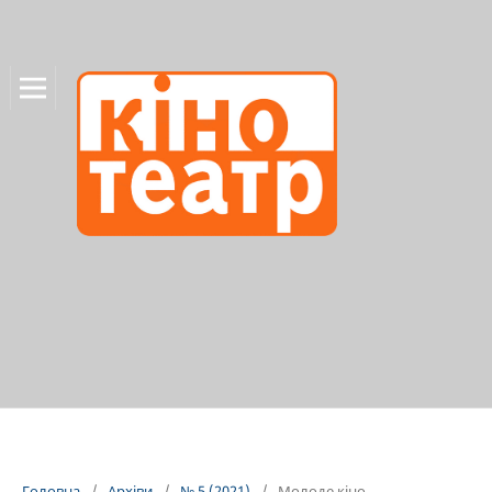
Головна
/
Архіви
/
№ 5 (2021)
/
Молоде кіно