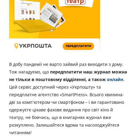
В добу пандемії не варто зайвий раз виходити з дому.
Тож нагадуємо, що
передплатити наш журнал можна
не тільки в поштовому відділенні, а також
онлайн
.
Цей сервіс доступний через «Укрпошту» та
передплатне агентство «SmartPress». Всього хвилина-
дві за комп’ютером чи смартфоном – і ви гарантовано
одержуєте цікаве фахове видання про світ кіно й
театру, не боячись, що в книгарнях журнал вже
розкуплено. Залишайтеся вдома та насолоджуйтеся
читанням!