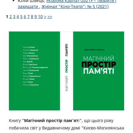
Юлій Швець,
«Корона Карпат-2021» – творити і
захищати
,
Журнал “Кіно-Театр”: № 5 (2021)
1
2
3
4
5
6
7
8
9
10
>
>>
Книгу "
Магічний простір пам'ят
і", що цього року
побачила світ у Видавничому домі "Києво-Могилянська