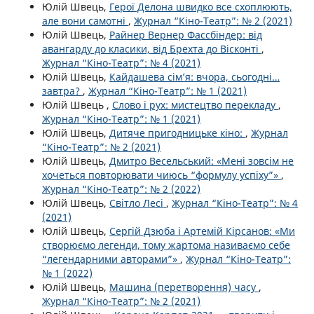
Юлій Швець,
Герої Делона швидко все схоплюють,
але вони самотні
,
Журнал “Кіно-Театр”: № 2 (2021)
Юлій Швець,
Райнер Вернер Фассбіндер: від
авангарду до класики, від Брехта до Вісконті
,
Журнал “Кіно-Театр”: № 4 (2021)
Юлій Швець,
Кайдашева сім’я: вчора, сьогодні…
завтра?
,
Журнал “Кіно-Театр”: № 1 (2021)
Юлій Швець ,
Слово і рух: мистецтво перекладу
,
Журнал “Кіно-Театр”: № 1 (2021)
Юлій Швець,
Дитяче пригодницьке кіно:
,
Журнал
“Кіно-Театр”: № 2 (2021)
Юлій Швець,
Дмитро Весельський: «Мені зовсім не
хочеться повторювати чиюсь “формулу успіху”»
,
Журнал “Кіно-Театр”: № 2 (2022)
Юлій Швець,
Світло Лесі
,
Журнал “Кіно-Театр”: № 4
(2021)
Юлій Швець,
Сергій Дзюба і Артемій Кірсанов: «Ми
створюємо легенди, тому жартома називаємо себе
“легендарними авторами”»
,
Журнал “Кіно-Театр”:
№ 1 (2022)
Юлій Швець,
Машина (перетворення) часу
,
Журнал “Кіно-Театр”: № 2 (2021)