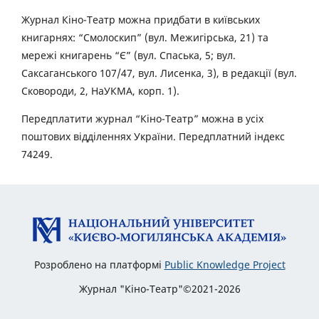
Журнал Кіно-Театр можна придбати в київських
книгарнях: “Смолоскип” (вул. Межигірська, 21) та
мережі книгарень “Є” (вул. Спаська, 5; вул.
Саксаганського 107/47, вул. Лисенка, 3), в редакції (вул.
Сковороди, 2, НаУКМА, корп. 1).
Передплатити журнал “Кіно-Театр” можна в усіх
поштових відділеннях України. Передплатний індекс
74249.
Розроблено на платформі
Public Knowledge Project
Журнал "Кіно-Театр"©2021-2026