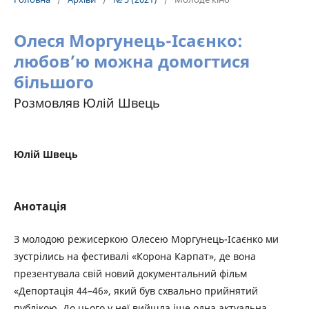
Олеся Моргунець-Ісаєнко:
любов’ю можна домогтися
більшого
Розмовляв Юлій Швець
Юлій Швець
Анотація
З молодою режисеркою Олесею Моргунець-Ісаєнко ми
зустрілись на фестивалі «Корона Карпат», де вона
презентувала свій новий документальний фільм
«Депортація 44–46», який був схвально прийнятий
публікою. До цього у неї вийшла іще одна актуальна