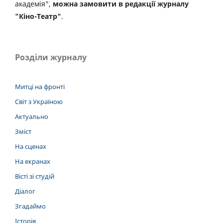
академія",
можна замовити в редакції журналу
"Кіно-Театр"
.
Розділи журналу
Митці на фронті
Світ з Україною
Актуально
Зміст
На сценах
На екранах
Вісті зі студій
Діалог
Згадаймо
Історія