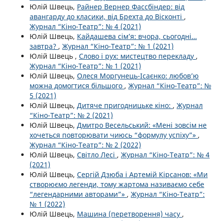
Юлій Швець,
Райнер Вернер Фассбіндер: від
авангарду до класики, від Брехта до Вісконті
,
Журнал “Кіно-Театр”: № 4 (2021)
Юлій Швець,
Кайдашева сім’я: вчора, сьогодні…
завтра?
,
Журнал “Кіно-Театр”: № 1 (2021)
Юлій Швець ,
Слово і рух: мистецтво перекладу
,
Журнал “Кіно-Театр”: № 1 (2021)
Юлій Швець,
Олеся Моргунець-Ісаєнко: любов’ю
можна домогтися більшого
,
Журнал “Кіно-Театр”: №
5 (2021)
Юлій Швець,
Дитяче пригодницьке кіно:
,
Журнал
“Кіно-Театр”: № 2 (2021)
Юлій Швець,
Дмитро Весельський: «Мені зовсім не
хочеться повторювати чиюсь “формулу успіху”»
,
Журнал “Кіно-Театр”: № 2 (2022)
Юлій Швець,
Світло Лесі
,
Журнал “Кіно-Театр”: № 4
(2021)
Юлій Швець,
Сергій Дзюба і Артемій Кірсанов: «Ми
створюємо легенди, тому жартома називаємо себе
“легендарними авторами”»
,
Журнал “Кіно-Театр”:
№ 1 (2022)
Юлій Швець,
Машина (перетворення) часу
,