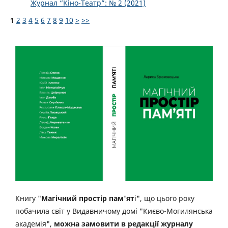
Журнал “Кіно-Театр”: № 2 (2021)
1
2
3
4
5
6
7
8
9
10
>
>>
Книгу "
Магічний простір пам'ят
і", що цього року
побачила світ у Видавничому домі "Києво-Могилянська
академія",
можна замовити в редакції журналу