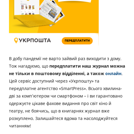
В добу пандемії не варто зайвий раз виходити з дому.
Тож нагадуємо, що
передплатити наш журнал можна
не тільки в поштовому відділенні, а також
онлайн
.
Цей сервіс доступний через «Укрпошту» та
передплатне агентство «SmartPress». Всього хвилина-
дві за комп’ютером чи смартфоном – і ви гарантовано
одержуєте цікаве фахове видання про світ кіно й
театру, не боячись, що в книгарнях журнал вже
розкуплено. Залишайтеся вдома та насолоджуйтеся
читанням!