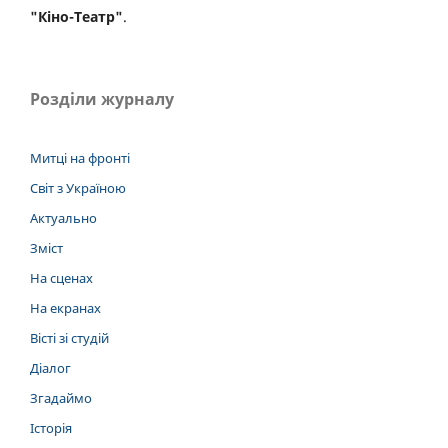
"Кіно-Театр"
.
Розділи журналу
Митці на фронті
Світ з Україною
Актуально
Зміст
На сценах
На екранах
Вісті зі студій
Діалог
Згадаймо
Історія