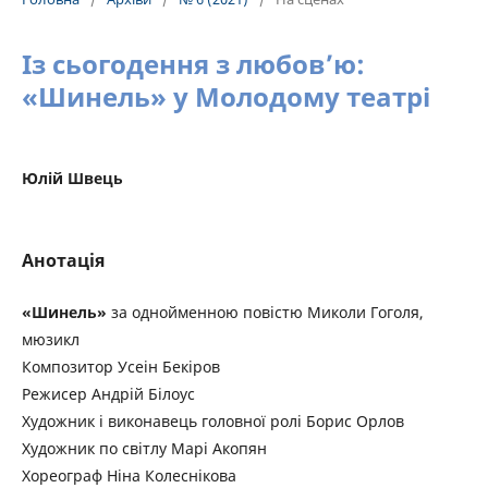
Із сьогодення з любов’ю:
«Шинель» у Молодому театрі
Юлій Швець
Анотація
«Шинель»
за однойменною повістю Миколи Гоголя,
мюзикл
Композитор Усеін Бекіров
Режисер Андрій Білоус
Художник і виконавець головної ролі Борис Орлов
Художник по світлу Марі Акопян
Хореограф Ніна Колеснікова