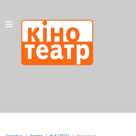
Головна
/
Архіви
/
№ 6 (2021)
/
На сценах