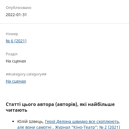
Опубліковано
2022-01-31
Номер
№ 6 (2021)
Розділ
На сценах
##category.category##
На сценах
Статті цього автора (авторів), які найбільше
читають
Юлій Швець,
Герої Делона швидко все схоплюють,
але вони самотні
,
Журнал “Кіно-Театр”: № 2 (2021)