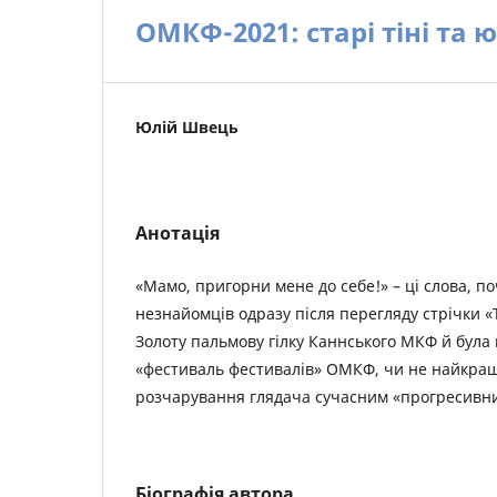
ОМКФ-2021: старі тіні та
Юлій Швець
Анотація
«Мамо, пригорни мене до себе!» – ці слова, по
незнайомців одразу після перегляду стрічки 
Золоту пальмову гілку Каннського МКФ й була
«фестиваль фестивалів» ОМКФ, чи не найкра
розчарування глядача сучасним «прогресивн
Біографія автора