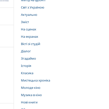
Митці на фронті
Світ з Україною
Актуально
Зміст
На сценах
На екранах
Вісті зі студій
Діалог
Згадаймо
Історія
Класика
Мистецька хроніка
Молоде кіно
Музика в кіно
Нові книги