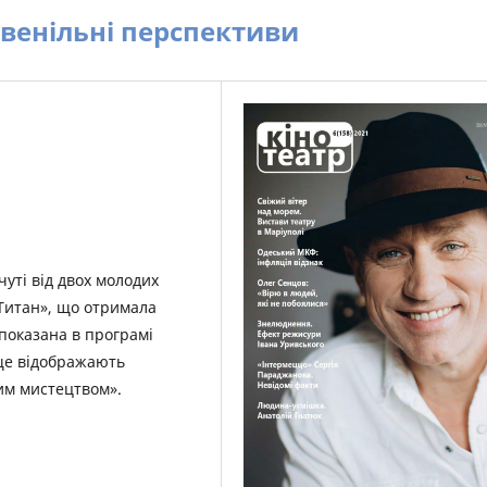
 ювенільні перспективи
чуті від двох молодих
«Титан», що отримала
 показана в програмі
ще відображають
им мистецтвом».