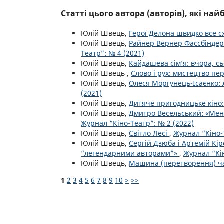
Статті цього автора (авторів), які на
Юлій Швець,
Герої Делона швидко все 
Юлій Швець,
Райнер Вернер Фассбіндер: 
Театр”: № 4 (2021)
Юлій Швець,
Кайдашева сім’я: вчора, с
Юлій Швець ,
Слово і рух: мистецтво пе
Юлій Швець,
Олеся Моргунець-Ісаєнко:
(2021)
Юлій Швець,
Дитяче пригодницьке кіно
Юлій Швець,
Дмитро Весельський: «Мені
Журнал “Кіно-Театр”: № 2 (2022)
Юлій Швець,
Світло Лесі
,
Журнал “Кіно-
Юлій Швець,
Сергій Дзюба і Артемій Кі
“легендарними авторами”»
,
Журнал “Кін
Юлій Швець,
Машина (перетворення) ч
1
2
3
4
5
6
7
8
9
10
>
>>