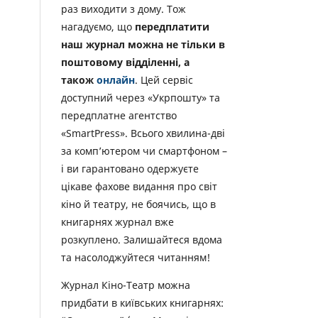
раз виходити з дому. Тож
нагадуємо, що
передплатити
наш журнал можна не тільки в
поштовому відділенні, а
також
онлайн
. Цей сервіс
доступний через «Укрпошту» та
передплатне агентство
«SmartPress». Всього хвилина-дві
за комп’ютером чи смартфоном –
і ви гарантовано одержуєте
цікаве фахове видання про світ
кіно й театру, не боячись, що в
книгарнях журнал вже
розкуплено. Залишайтеся вдома
та насолоджуйтеся читанням!
Журнал Кіно-Театр можна
придбати в київських книгарнях: