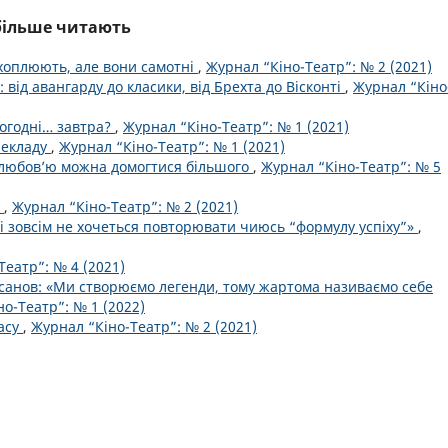
йбільше читають
схоплюють, але вони самотні
,
Журнал “Кіно-Театр”: № 2 (2021)
від авангарду до класики, від Брехта до Вісконті
,
Журнал “Кіно
ьогодні… завтра?
,
Журнал “Кіно-Театр”: № 1 (2021)
рекладу
,
Журнал “Кіно-Театр”: № 1 (2021)
 любов’ю можна домогтися більшого
,
Журнал “Кіно-Театр”: № 5
:
,
Журнал “Кіно-Театр”: № 2 (2021)
 зовсім не хочеться повторювати чиюсь “формулу успіху”»
,
Театр”: № 4 (2021)
рсанов: «Ми створюємо легенди, тому жартома називаємо себе
о-Театр”: № 1 (2022)
асу
,
Журнал “Кіно-Театр”: № 2 (2021)