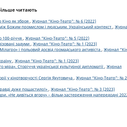
йбільше читають
о Кіно як зброя
,
Журнал “Кіно-Театр”: № 6 (2022)
 між Божим промислом і людським. Український контекст
,
Журн
о 100-річчя
,
Журнал “Кіно-Театр”: № 5 (2022)
ізовані задуми
,
Журнал “Кіно-Театр”: № 1 (2023)
 Мілагро» і польовий досвід громадського активіста
,
Журнал “Кі
країну
,
Журнал “Кіно-Театр”: № 1 (2023)
о міра». Сторіччя української культурної дипломатії
,
Журнал
орії у кінотворчості Сергія Якутовича
,
Журнал “Кіно-Театр”: № 2
правді дуже пощастило!»
,
Журнал “Кіно-Театр”: № 3 (2023)
дри. «Не дивіться вгору» – фільм-застереження напередодні 202