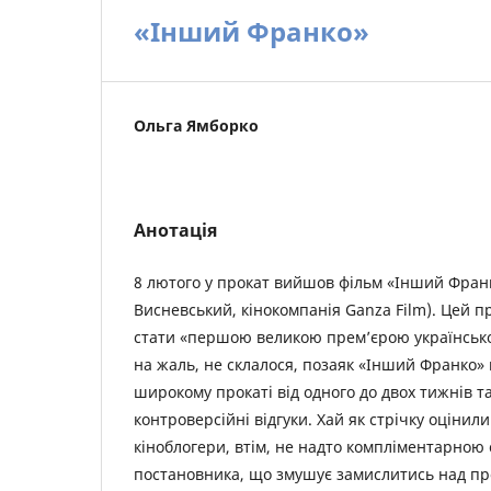
«Інший Франко»
Ольга Ямборко
Анотація
8 лютого у прокат вийшов фільм «Інший Франк
Висневський, кінокомпанія Ganza Film). Цей п
стати «першою великою прем’єрою українського
на жаль, не склалося, позаяк «Інший Франко»
широкому прокаті від одного до двох тижнів та
контроверсійні відгуки. Хай як стрічку оцінили
кіноблогери, втім, не надто компліментарною 
постановника, що змушує замислитись над пр