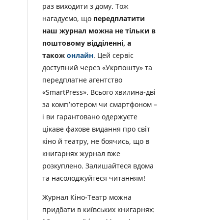
раз виходити з дому. Тож
нагадуємо, що
передплатити
наш журнал можна не тільки в
поштовому відділенні, а
також
онлайн
. Цей сервіс
доступний через «Укрпошту» та
передплатне агентство
«SmartPress». Всього хвилина-дві
за комп’ютером чи смартфоном –
і ви гарантовано одержуєте
цікаве фахове видання про світ
кіно й театру, не боячись, що в
книгарнях журнал вже
розкуплено. Залишайтеся вдома
та насолоджуйтеся читанням!
Журнал Кіно-Театр можна
придбати в київських книгарнях: