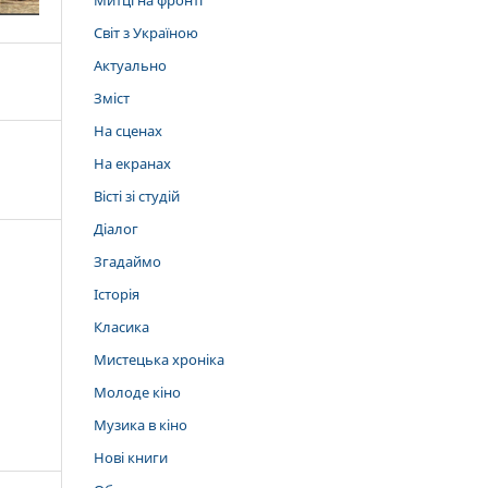
Митці на фронті
Світ з Україною
Актуально
Зміст
На сценах
На екранах
Вісті зі студій
Діалог
Згадаймо
Історія
Класика
Мистецька хроніка
Молоде кіно
Музика в кіно
Нові книги