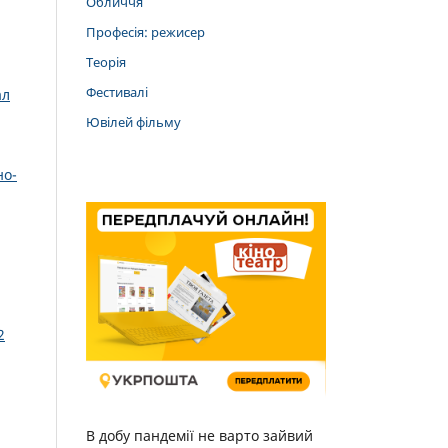
Обличчя
Професія: режисер
Теорія
Фестивалі
ал
Ювілей фільму
но-
2
В добу пандемії не варто зайвий