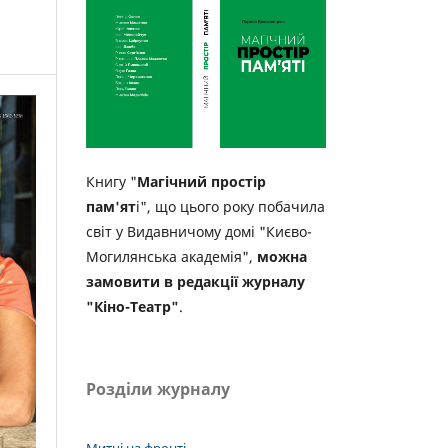
Книгу "
Магічний простір
пам'ят
і", що цього року побачила
світ у Видавничому домі "Києво-
Могилянська академія",
можна
замовити в редакції журналу
"Кіно-Театр"
.
Розділи журналу