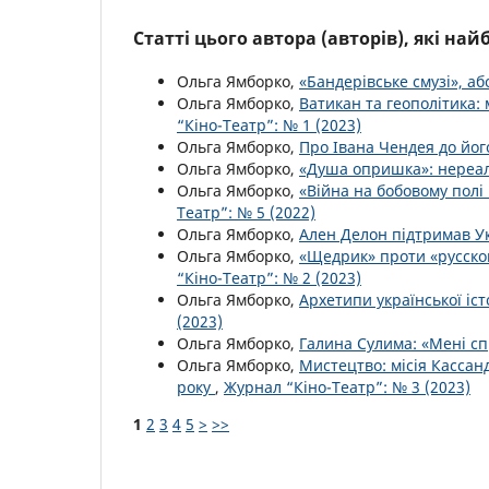
Статті цього автора (авторів), які на
Ольга Ямборко,
«Бандерівське смузі», аб
Ольга Ямборко,
Ватикан та геополітика:
“Кіно-Театр”: № 1 (2023)
Ольга Ямборко,
Про Івана Чендея до йог
Ольга Ямборко,
«Душа опришка»: нереал
Ольга Ямборко,
«Війна на бобовому полі
Театр”: № 5 (2022)
Ольга Ямборко,
Ален Делон підтримав У
Ольга Ямборко,
«Щедрик» проти «русског
“Кіно-Театр”: № 2 (2023)
Ольга Ямборко,
Архетипи української іст
(2023)
Ольга Ямборко,
Галина Сулима: «Мені с
Ольга Ямборко,
Мистецтво: місія Кассан
року
,
Журнал “Кіно-Театр”: № 3 (2023)
1
2
3
4
5
>
>>