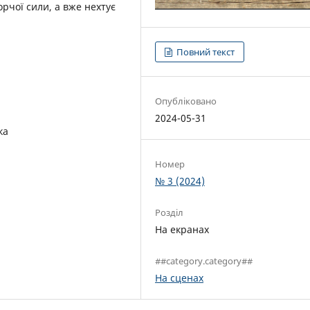
орчої сили, а вже нехтує
Повний текст
Опубліковано
2024-05-31
ка
Номер
№ 3 (2024)
Розділ
На екранах
##category.category##
На сценах