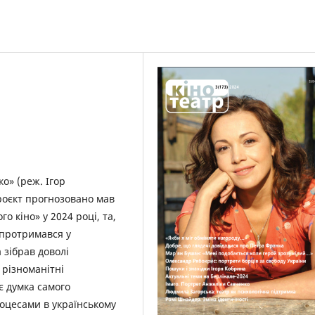
о» (реж. Ігор
роєкт прогнозовано мав
 кіно» у 2024 році, та,
 протримався у
 зібрав доволі
 різноманітні
є думка самого
оцесами в українському