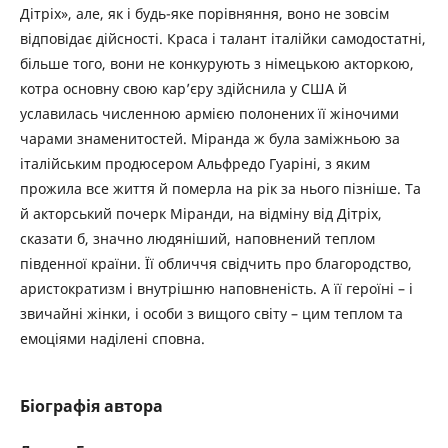
Дітріх», але, як і будь-яке порівняння, воно не зовсім
відповідає дійсності. Краса і талант італійки самодостатні,
більше того, вони не конкурують з німецькою акторкою,
котра основну свою кар’єру здійснила у США й
уславилась численною армією полонених її жіночими
чарами знаменитостей. Міранда ж була заміжньою за
італійським продюсером Альфредо Гуаріні, з яким
прожила все життя й померла на рік за нього пізніше. Та
й акторський почерк Міранди, на відміну від Дітріх,
сказати б, значно людяніший, наповнений теплом
південної країни. Її обличчя свідчить про благородство,
аристократизм і внутрішню наповненість. А її героїні – і
звичайні жінки, і особи з вищого світу – цим теплом та
емоціями наділені сповна.
Біографія автора