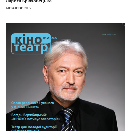
Лариса Брюховецька
кінознавець