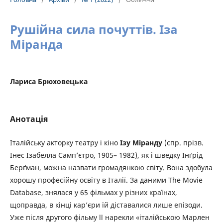
Рушійна сила почуттів. Іза
Міранда
Лариса Брюховецька
Анотація
Італійську акторку театру і кіно
Ізу Міранду
(спр. прізв.
Інес Ізабелла Самп’єтро, 1905– 1982), як і шведку Інґрід
Берґман, можна назвати громадянкою світу. Вона здобула
хорошу професійну освіту в Італії. За даними The Movie
Database, знялася у 65 фільмах у різних країнах,
щоправда, в кінці кар’єри їй діставалися лише епізоди.
Уже після другого фільму її нарекли «італійською Марлен