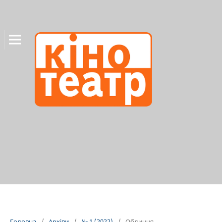
Головна
/
Архіви
/
№ 1 (2022)
/
Обличчя