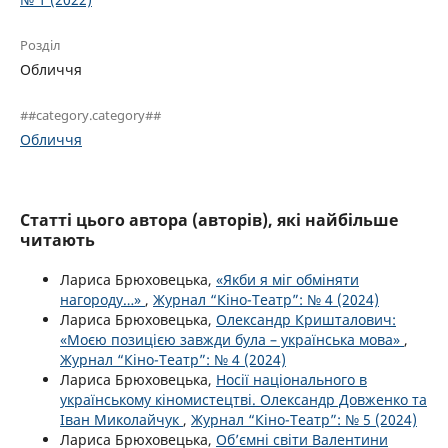
Розділ
Обличчя
##category.category##
Обличчя
Статті цього автора (авторів), які найбільше
читають
Лариса Брюховецька,
«Якби я міг обміняти
нагороду…»
,
Журнал “Кіно-Театр”: № 4 (2024)
Лариса Брюховецька,
Олександр Кришталович:
«Моєю позицією завжди була – українська мова»
,
Журнал “Кіно-Театр”: № 4 (2024)
Лариса Брюховецька,
Носії національного в
українському кіномистецтві. Олександр Довженко та
Іван Миколайчук
,
Журнал “Кіно-Театр”: № 5 (2024)
Лариса Брюховецька,
Об’ємні світи Валентини