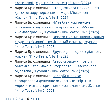
Костилєвої
,
Журнал “Кіно-Театр”: № 5 (2024)
Лариса Брюховецька,
Стовідсоткова прихильність
до точки зору персонажів. Мадс Міккельсен
,
Журнал “Кіно-Театр”: № 5 (2024)
Лариса Брюховецька,
«Має бути комплексне
врахування зауважень та пропозицій суб'єктів
кінематографії»
,
Журнал “Кіно-Театр”: № 1 (2025)
Лариса Брюховецька,
Образи письменників у фільмі
«Будинок “Слово”. Нескінчений роман»
,
Журнал
“Кіно-Театр”: № 1 (2025)
Лариса Брюховецька,
Другорядні люди як діагноз
,
Журнал “Кіно-Театр”: № 1 (2025)
Лариса Брюховецька,
Автобіографічні повісті
Михайла Стельмаха в інтерпретації Олександра
Муратова
,
Журнал “Кіно-Театр”: № 2 (2025)
Лариса Брюховецька,
Валерій Шалига:
«Продюсерам дешевше осучаснити твір, ніж
морочитися з історичними костюмами…»
,
Журнал
“Кіно-Театр”: № 2 (2025)
<<
<
1
2
3
4
5
6
7
>
>>