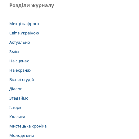
Розділи журналу
Митці на фронті
Світ з Україною
Актуально
Зміст
На сценах
На екранах
Вісті зі студій
Діалог
Згадаймо
Історія
Класика
Мистецька хроніка
Молоде кіно