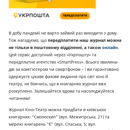
В добу пандемії не варто зайвий раз виходити з дому.
Тож нагадуємо, що
передплатити наш журнал можна
не тільки в поштовому відділенні, а також
онлайн
.
Цей сервіс доступний через «Укрпошту» та
передплатне агентство «SmartPress». Всього хвилина-
дві за комп’ютером чи смартфоном – і ви гарантовано
одержуєте цікаве фахове видання про світ кіно й
театру, не боячись, що в книгарнях журнал вже
розкуплено. Залишайтеся вдома та насолоджуйтеся
читанням!
Журнал Кіно-Театр можна придбати в київських
книгарнях: “Смолоскип” (вул. Межигірська, 21) та
мережі книгарень “Є” (вул. Спаська, 5; вул.