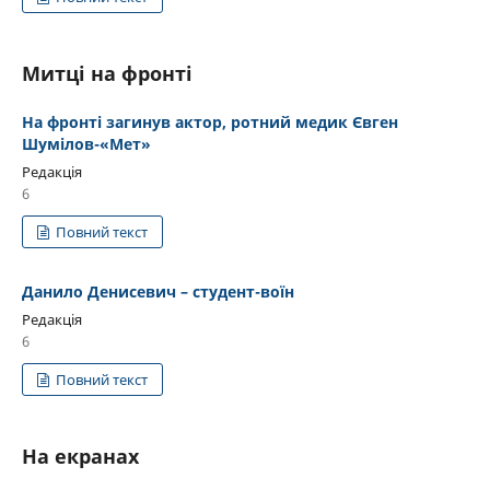
Митці на фронті
На фронті загинув актор, ротний медик Євген
Шумілов-«Мет»
Редакція
6
Повний текст
Данило Денисевич – студент-воїн
Редакція
6
Повний текст
На екранах