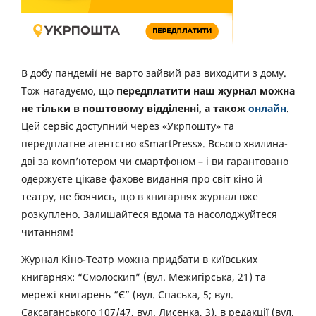
В добу пандемії не варто зайвий раз виходити з дому.
Тож нагадуємо, що
передплатити наш журнал можна
не тільки в поштовому відділенні, а також
онлайн
.
Цей сервіс доступний через «Укрпошту» та
передплатне агентство «SmartPress». Всього хвилина-
дві за комп’ютером чи смартфоном – і ви гарантовано
одержуєте цікаве фахове видання про світ кіно й
театру, не боячись, що в книгарнях журнал вже
розкуплено. Залишайтеся вдома та насолоджуйтеся
читанням!
Журнал Кіно-Театр можна придбати в київських
книгарнях: “Смолоскип” (вул. Межигірська, 21) та
мережі книгарень “Є” (вул. Спаська, 5; вул.
Саксаганського 107/47, вул. Лисенка, 3), в редакції (вул.