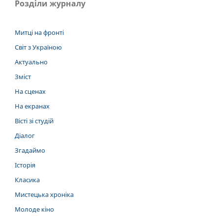
Розділи журналу
Митці на фронті
Світ з Україною
Актуально
Зміст
На сценах
На екранах
Вісті зі студій
Діалог
Згадаймо
Історія
Класика
Мистецька хроніка
Молоде кіно