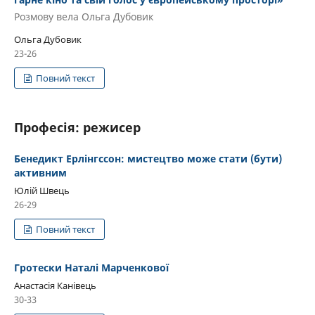
Розмову вела Ольга Дубовик
Ольга Дубовик
23-26
Повний текст
Професія: режисер
Бенедикт Ерлінгссон: мистецтво може стати (бути)
активним
Юлій Швець
26-29
Повний текст
Гротески Наталі Марченкової
Анастасія Канівець
30-33