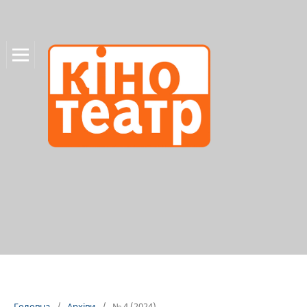
Головна
/
Архіви
/
№ 4 (2024)