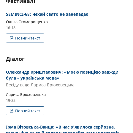
Фестивалі
SEMINCI-68: нехай свято не занепадає
Ольга Скоморощенко
16-18
Повний текст
Діалог
Олександр Кришталович: «Моєю позицією завжди
була – українська мова»
Бесіду веде Лариса Брюховецька
Лариса Брюховецька
19-22
Повний текст
Ірма Вітовська-Ванца: «В нас з’явилося серйозне,
гарне кіно та свій голос у європейському просторі»