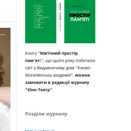
Книгу "
Магічний простір
пам'ят
і", що цього року побачила
світ у Видавничому домі "Києво-
Могилянська академія",
можна
замовити в редакції журналу
"Кіно-Театр"
.
Розділи журналу