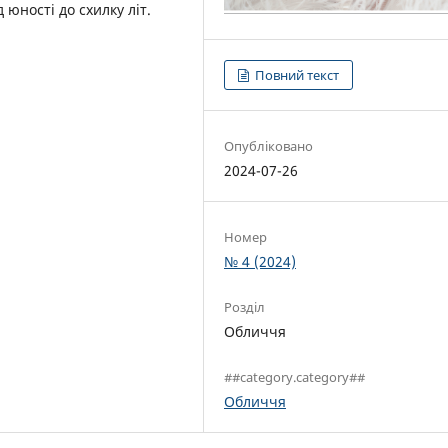
 юності до схилку літ.
Повний текст
Опубліковано
2024-07-26
Номер
№ 4 (2024)
Розділ
Обличчя
##category.category##
Обличчя