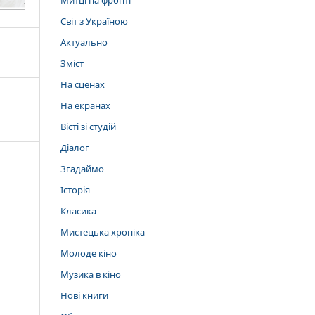
Митці на фронті
Світ з Україною
Актуально
Зміст
На сценах
На екранах
Вісті зі студій
Діалог
Згадаймо
Історія
Класика
Мистецька хроніка
Молоде кіно
Музика в кіно
Нові книги