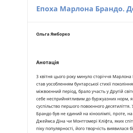
Епоха Марлона Брандо. До
Ольга Ямборко
Анотація
3 квітня цього року минуло сторіччя Марлона 
став уособленням бунтарської стихії покоління
міжвоєнний період, брало участь у Другій світ
себе несприйнятливим до буржуазних норм, 
суспільство першого повоєнного десятиліття. 
Брандо був не єдиний на кіноолімпі, проте, на
Джеймса Діна чи Монтгомері Кліфта, яких спіт
піку популярності, його творчість виявилася 