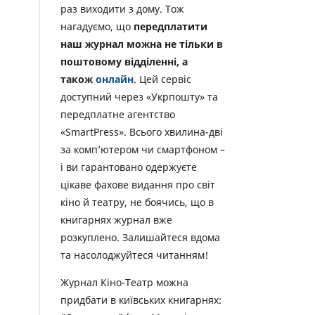
раз виходити з дому. Тож
нагадуємо, що
передплатити
наш журнал можна не тільки в
поштовому відділенні, а
також
онлайн
. Цей сервіс
доступний через «Укрпошту» та
передплатне агентство
«SmartPress». Всього хвилина-дві
за комп’ютером чи смартфоном –
і ви гарантовано одержуєте
цікаве фахове видання про світ
кіно й театру, не боячись, що в
книгарнях журнал вже
розкуплено. Залишайтеся вдома
та насолоджуйтеся читанням!
Журнал Кіно-Театр можна
придбати в київських книгарнях: