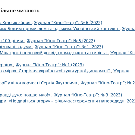
йбільше читають
о Кіно як зброя
,
Журнал “Кіно-Театр”: № 6 (2022)
 між Божим промислом і людським. Український контекст
,
Журн
о 100-річчя
,
Журнал “Кіно-Театр”: № 5 (2022)
ізовані задуми
,
Журнал “Кіно-Театр”: № 1 (2023)
 Мілагро» і польовий досвід громадського активіста
,
Журнал “Кі
країну
,
Журнал “Кіно-Театр”: № 1 (2023)
о міра». Сторіччя української культурної дипломатії
,
Журнал
орії у кінотворчості Сергія Якутовича
,
Журнал “Кіно-Театр”: № 2
правді дуже пощастило!»
,
Журнал “Кіно-Театр”: № 3 (2023)
дри. «Не дивіться вгору» – фільм-застереження напередодні 202