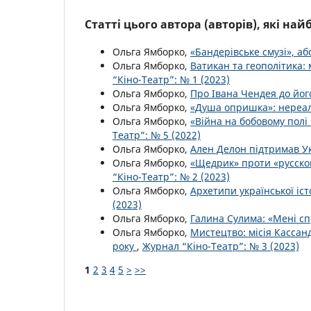
Статті цього автора (авторів), які на
Ольга Ямборко,
«Бандерівське смузі», аб
Ольга Ямборко,
Ватикан та геополітика:
“Кіно-Театр”: № 1 (2023)
Ольга Ямборко,
Про Івана Чендея до йог
Ольга Ямборко,
«Душа опришка»: нереал
Ольга Ямборко,
«Війна на бобовому полі
Театр”: № 5 (2022)
Ольга Ямборко,
Ален Делон підтримав У
Ольга Ямборко,
«Щедрик» проти «русског
“Кіно-Театр”: № 2 (2023)
Ольга Ямборко,
Архетипи української іст
(2023)
Ольга Ямборко,
Галина Сулима: «Мені с
Ольга Ямборко,
Мистецтво: місія Кассан
року
,
Журнал “Кіно-Театр”: № 3 (2023)
1
2
3
4
5
>
>>