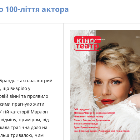
 100-ліття актора
Брандо – актора, котрий
, що визріло у
овій війні та проявило
якими прагнуло жити
У тій категорії Марлон
 відміну, приміром, від
кала трагічна доля на
більш тривалою, чим