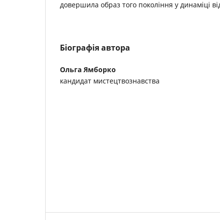
довершила образ того покоління у динаміці від
Біографія автора
Ольга Ямборко
кандидат мистецтвознавства