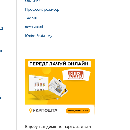
Обличчя
Професія: режисер
Теорія
Фестивалі
ал
Ювілей фільму
но-
2
В добу пандемії не варто зайвий