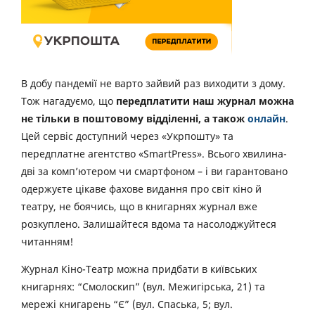
В добу пандемії не варто зайвий раз виходити з дому.
Тож нагадуємо, що
передплатити наш журнал можна
не тільки в поштовому відділенні, а також
онлайн
.
Цей сервіс доступний через «Укрпошту» та
передплатне агентство «SmartPress». Всього хвилина-
дві за комп’ютером чи смартфоном – і ви гарантовано
одержуєте цікаве фахове видання про світ кіно й
театру, не боячись, що в книгарнях журнал вже
розкуплено. Залишайтеся вдома та насолоджуйтеся
читанням!
Журнал Кіно-Театр можна придбати в київських
книгарнях: “Смолоскип” (вул. Межигірська, 21) та
мережі книгарень “Є” (вул. Спаська, 5; вул.