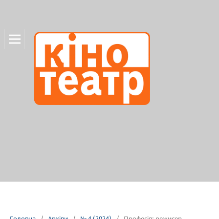
Головна
/
Архіви
/
№ 4 (2024)
/
Професія: режисер