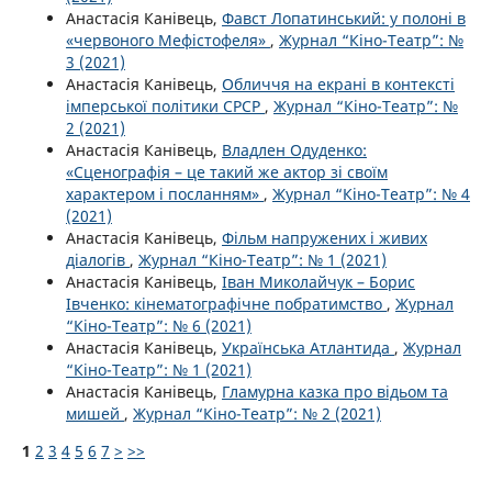
Анастасія Канівець,
Фавст Лопатинський: у полоні в
«червоного Мефістофеля»
,
Журнал “Кіно-Театр”: №
3 (2021)
Анастасія Канівець,
Обличчя на екрані в контексті
імперської політики СРСР
,
Журнал “Кіно-Театр”: №
2 (2021)
Анастасія Канівець,
Владлен Одуденко:
«Сценографія – це такий же актор зі своїм
характером і посланням»
,
Журнал “Кіно-Театр”: № 4
(2021)
Анастасія Канівець,
Фільм напружених і живих
діалогів
,
Журнал “Кіно-Театр”: № 1 (2021)
Анастасія Канівець,
Іван Миколайчук – Борис
Івченко: кінематографічне побратимство
,
Журнал
“Кіно-Театр”: № 6 (2021)
Анастасія Канівець,
Українська Атлантида
,
Журнал
“Кіно-Театр”: № 1 (2021)
Анастасія Канівець,
Гламурна казка про відьом та
мишей
,
Журнал “Кіно-Театр”: № 2 (2021)
1
2
3
4
5
6
7
>
>>