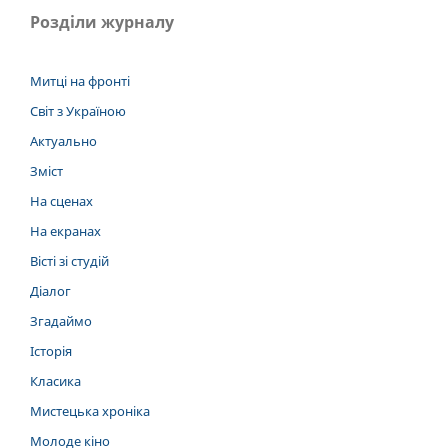
Розділи журналу
Митці на фронті
Світ з Україною
Актуально
Зміст
На сценах
На екранах
Вісті зі студій
Діалог
Згадаймо
Історія
Класика
Мистецька хроніка
Молоде кіно