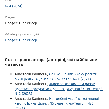
Номер
№ 4 (2024)
Розділ
Професія: режисер
##category.category##
Професія: режисер
Статті цього автора (авторів), які найбільше
читають
Анастасія Канівець,
Сашко Лірник: «Хочу робити
вічні речі»
,
Журнал “Кіно-Театр”: № 1 (2021)
Анастасія Канівець,
«Крок за кроком нам разом
вдається просуватися далі...»
,
Журнал “Кіно-Театр”:
№ 2 (2023)
Анастасія Канівець,
На гребені української «нової
хвилі». Ірина Цілик
,
Журнал “Кіно-Театр”: № 5
(2021)