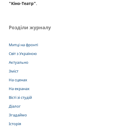
"Кіно-Театр"
.
Розділи журналу
Митці на фронті
Світ з Україною
Актуально
Зміст
На сценах
На екранах
Вісті зі студій
Діалог
Згадаймо
Історія