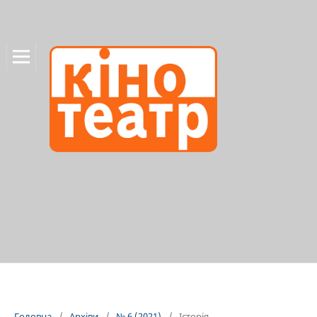
Головна
/
Архіви
/
№ 6 (2021)
/
Історія