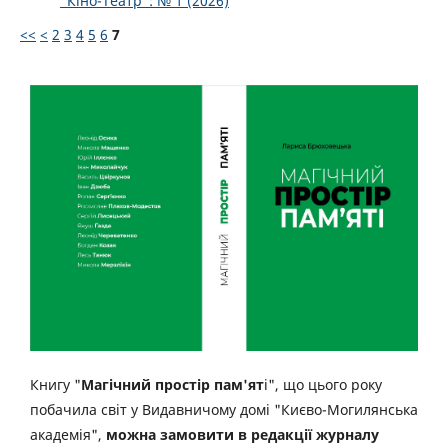
“Кіно-Театр”: № 1 (2026)
<<
<
2
3
4
5
6
7
Книгу "
Магічний простір пам'ят
і", що цього року
побачила світ у Видавничому домі "Києво-Могилянська
академія",
можна замовити в редакції журналу