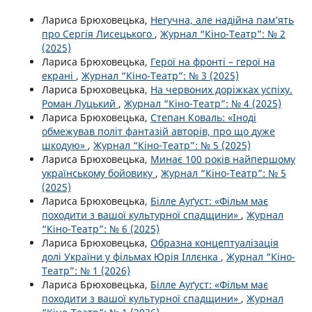
Лариса Брюховецька,
Негучна, але надійна пам’ять
про Сергія Лисецького
,
Журнал “Кіно-Театр”: № 2
(2025)
Лариса Брюховецька,
Герої на фронті – герої на
екрані
,
Журнал “Кіно-Театр”: № 3 (2025)
Лариса Брюховецька,
На червоних доріжках успіху.
Роман Луцький
,
Журнал “Кіно-Театр”: № 4 (2025)
Лариса Брюховецька,
Степан Коваль: «Іноді
обмежував політ фантазій авторів, про що дуже
шкодую»
,
Журнал “Кіно-Театр”: № 5 (2025)
Лариса Брюховецька,
Минає 100 років найпершому
українському бойовику
,
Журнал “Кіно-Театр”: № 5
(2025)
Лариса Брюховецька,
Білле Ауґуст: «Фільм має
походити з вашої культурної спадщини»
,
Журнал
“Кіно-Театр”: № 6 (2025)
Лариса Брюховецька,
Образна концептуалізація
долі України у фільмах Юрія Іллєнка
,
Журнал “Кіно-
Театр”: № 1 (2026)
Лариса Брюховецька,
Білле Ауґуст: «Фільм має
походити з вашої культурної спадщини»
,
Журнал