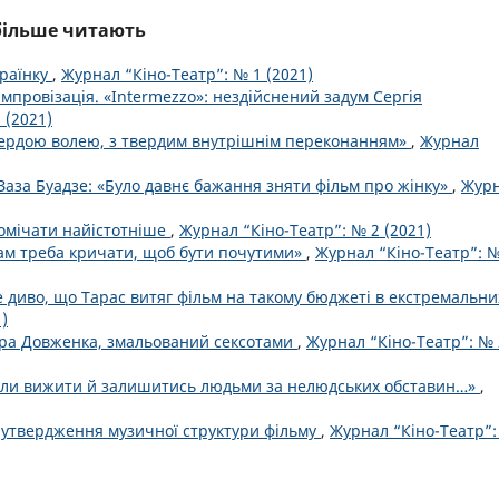
йбільше читають
раїнку
,
Журнал “Кіно-Театр”: № 1 (2021)
 імпровізація. «Intermezzo»: нездійснений задум Сергія
 (2021)
вердою волею, з твердим внутрішнім переконанням»
,
Журнал
Заза Буадзе: «Було давнє бажання зняти фільм про жінку»
,
Жур
помічати найістотніше
,
Журнал “Кіно-Театр”: № 2 (2021)
ам треба кричати, щоб бути почутими»
,
Журнал “Кіно-Театр”: №
 диво, що Тарас витяг фільм на такому бюджеті в екстремальни
)
ра Довженка, змальований сексотами
,
Журнал “Кіно-Театр”: № 
міли вижити й залишитись людьми за нелюдських обставин…»
,
 утвердження музичної структури фільму
,
Журнал “Кіно-Театр”