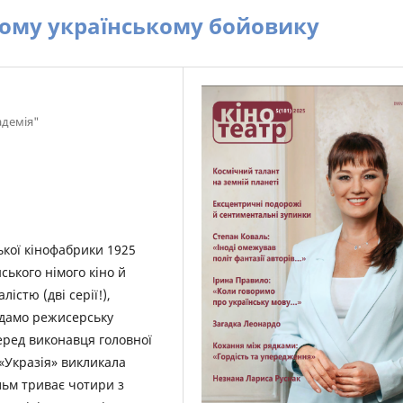
шому українському бойовику
адемія"
ької кінофабрики 1925
ського німого кіно й
істю (дві серії!),
одамо режисерську
перед виконавця головної
 «Укразія» викликала
льм триває чотири з