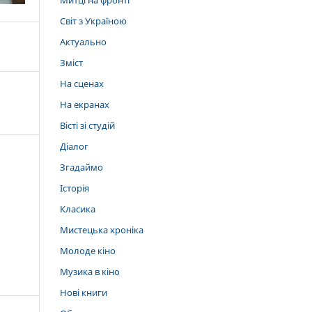
Митці на фронті
Світ з Україною
Актуально
Зміст
На сценах
На екранах
Вісті зі студій
Діалог
Згадаймо
Історія
Класика
Мистецька хроніка
Молоде кіно
Музика в кіно
Нові книги