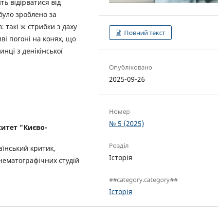
ть відірватися від
було зроблено за
 такі ж стрибки з даху
Повний текст
ві погоні на конях, що
нці з денікінської
Опубліковано
2025-09-26
Номер
№ 5 (2025)
итет "Києво-
Розділ
аїнський критик,
Історія
інематографічних студій
##category.category##
Історія