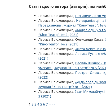
Статті цього автора (авторів), які на
Лариса Брюховецька,
Пізнаючи Лесю Ук
Лариса Брюховецька ,
Не екранізація, а
Параджанова
,
Журнал “Кіно-Театр”: № 6
Лариса Брюховецька,
«Бачу людину з т
“Кіно-Театр”: № 2 (2021)
Лариса Брюховецька, Олександр Саква,
“Кіно-Театр”: № 2 (2021)
Лариса Брюховецька,
«Фата моргана»: 
Лариса Брюховецька,
Лариса Руснак: «Н
(2021)
Лариса Брюховецька,
Василь Шкляр: «Це
умовах»
,
Журнал “Кіно-Театр”: № 5 (2021
Лариса Брюховецька,
Портрет Олександ
(2022)
Лариса Брюховецька,
«Діди-прадіди зу
Журнал “Кіно-Театр”: № 1 (2021)
Лариса Брюховецька,
Іван Миколайчук і
3 (2021)
1
2
3
4
5
6
7
>
>>