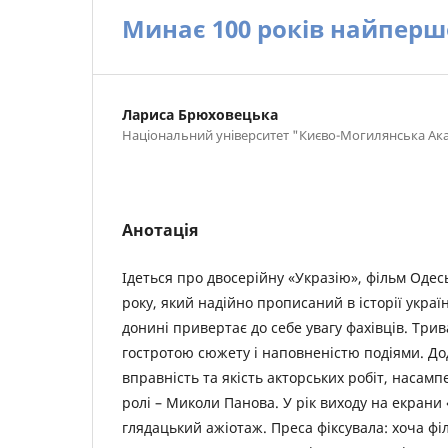
Минає 100 років найпер
Лариса Брюховецька
Національний університет "Києво-Могилянська Ак
Анотація
Ідеться про двосерійну «Укразію», фільм Одес
року, який надійно прописаний в історії україн
донині привертає до себе увагу фахівців. Тривал
гостротою сюжету і наповненістю подіями. Д
вправність та якість акторських робіт, насам
ролі – Миколи Панова. У рік виходу на екрани
глядацький ажіотаж. Преса фіксувала: хоча фі