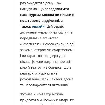
раз виходити з дому. Тож
нагадуємо, що
передплатити
наш журнал можна не тільки в
поштовому відділенні, а
також
онлайн
. Цей сервіс
доступний через «Укрпошту» та
передплатне агентство
«SmartPress». Всього хвилина-дві
за комп’ютером чи смартфоном –
і ви гарантовано одержуєте
цікаве фахове видання про світ
кіно й театру, не боячись, що в
книгарнях журнал вже
розкуплено. Залишайтеся вдома
та насолоджуйтеся читанням!
Журнал Кіно-Театр можна
придбати в київських книгарнях: