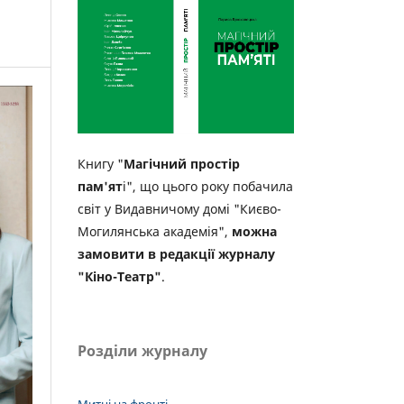
Книгу "
Магічний простір
пам'ят
і", що цього року побачила
світ у Видавничому домі "Києво-
Могилянська академія",
можна
замовити в редакції журналу
"Кіно-Театр"
.
Розділи журналу