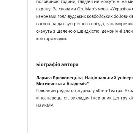
половиною години, глядачі не можуть ні на ми
екрану. За словами Ол. Мар’ямова, «Укразію» 
канонами голлівудських ковбойських бойовиків:
вагона на дах зустрічного поїзда, запаморочли
скачуть з шаленою швидкістю, демонічні злочи
контррозвідки.
Біографія автора
Лариса Брюховецька,
Національний універс
Могилянська Академія"
Головний редактор журналу «Кіно-Театр». Укр
кінознавець, ст. викладач і керівник Центру к
НаУКМА.