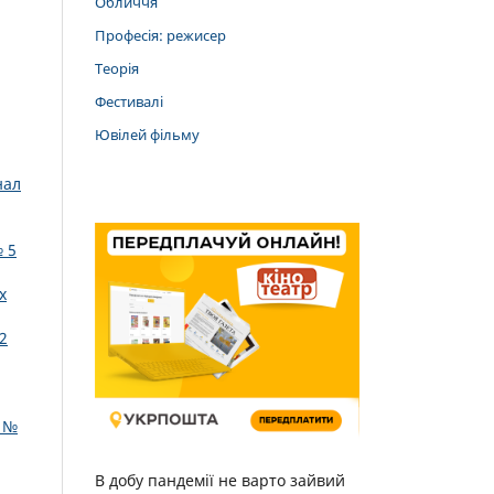
Обличчя
Професія: режисер
Теорія
Фестивалі
Ювілей фільму
нал
 5
х
2
: №
В добу пандемії не варто зайвий