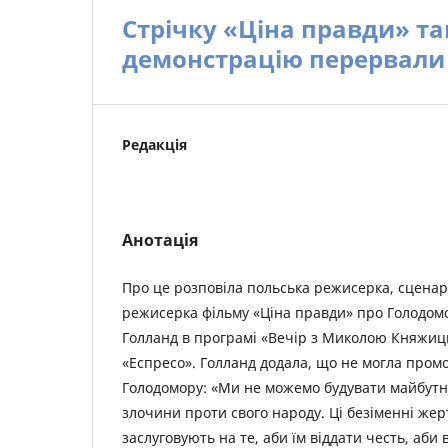
Стрічку «Ціна правди» так
демонстрацію перервали
Редакція
Анотація
Про це розповіла польська режисерка, сценари
режисерка фільму «Ціна правди» про Голодомо
Голланд в програмі «Вечір з Миколою Княжиц
«Еспресо». Голланд додала, що не могла пром
Голодомору: «Ми не можемо будувати майбутн
злочини проти свого народу. Ці безіменні же
заслуговують на те, аби їм віддати честь, аби