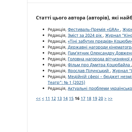
Статті цього автора (авторів), які на
Редакція,
Фестиваль-Премія «GRA»
,
Журн
Редакція,
Зміст за 2024 рік
,
Журнал “Кіно
Редакція,
«Тіні забутих предків» Коцюб
Редакція,
Державні нагороди кінематог
Редакція,
Пам’ятник Олександру Довжен
Редакція,
Головна нагорода вітчизняної 
Редакція,
Фільм про Дмитра Коцюбайла
Редакція,
Ярослав Пілунський
,
Журнал “К
Редакція,
Медійній сфері – бюджет незмі
Театр”: № 1 (2025)
Редакція,
Актуальні проблеми української
<<
<
11
12
13
14
15
16
17
18
19
20
>
>>