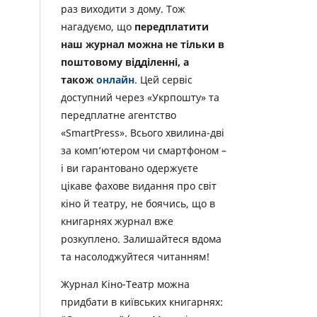
раз виходити з дому. Тож
нагадуємо, що
передплатити
наш журнал можна не тільки в
поштовому відділенні, а
також
онлайн
. Цей сервіс
доступний через «Укрпошту» та
передплатне агентство
«SmartPress». Всього хвилина-дві
за комп’ютером чи смартфоном –
і ви гарантовано одержуєте
цікаве фахове видання про світ
кіно й театру, не боячись, що в
книгарнях журнал вже
розкуплено. Залишайтеся вдома
та насолоджуйтеся читанням!
Журнал Кіно-Театр можна
придбати в київських книгарнях: