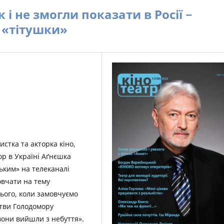
 і не змогли показати в Росії −
 «тітушки»
стка та акторка кіно,
р в Україні Аґнєшка
ьким» на телеканалі
овчати на тему
ього, коли замовчуємо
ртви Голодомору
 вони вийшли з небуття».