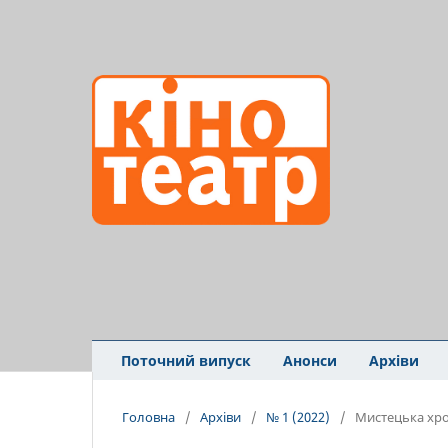
Поточний випуск
Анонси
Архіви
Головна
/
Архіви
/
№ 1 (2022)
/
Мистецька хро