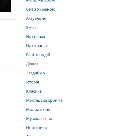
Митці на фронті
Світ з Україною
Актуально
Зміст
На сценах
На екранах
Вісті зі студій
Діалог
Згадаймо
Історія
Класика
Мистецька хроніка
Молоде кіно
Музика в кіно
Нові книги