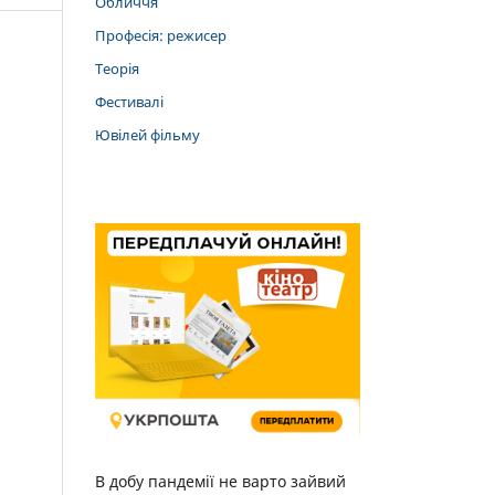
Обличчя
Професія: режисер
Теорія
Фестивалі
Ювілей фільму
В добу пандемії не варто зайвий