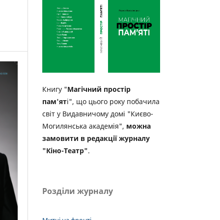
Книгу "
Магічний простір
пам'ят
і", що цього року побачила
світ у Видавничому домі "Києво-
Могилянська академія",
можна
замовити в редакції журналу
"Кіно-Театр"
.
Розділи журналу