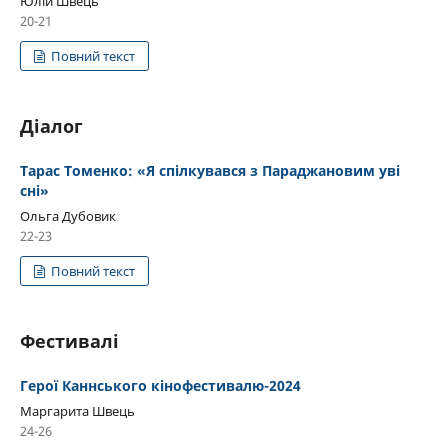
Юлій Швець
20-21
Повний текст
Діалог
Тарас Томенко: «Я спілкувався з Параджановим уві
сні»
Ольга Дубовик
22-23
Повний текст
Фестивалі
Герої Каннського кінофестивалю-2024
Маргарита Швець
24-26