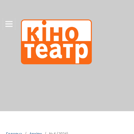
Головна
/
Архіви
/
№ 6 (2024)