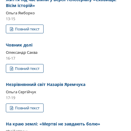
Вісім історій»
Ольга Ямборко
13-15
Повний текст
Човник долі
Олександр Саква
16-17
Повний текст
Незрівнянний світ Назарія Яремчука
Ольга Сергійчук
17-19
Повний текст
На краю землі: «Мертві не завдають болю»