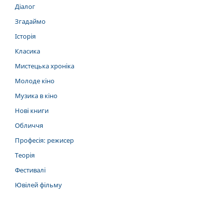
Діалог
Згадаймо
Історія
Класика
Мистецька хроніка
Молоде кіно
Музика в кіно
Нові книги
Обличчя
Професія: режисер
Теорія
Фестивалі
Ювілей фільму