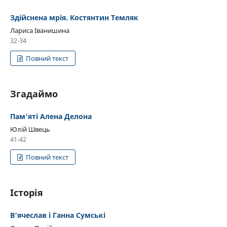
Здійснена мрія. Костянтин Темляк
Лариса Іванишина
32-34
Повний текст
Згадаймо
Пам'яті Алена Делона
Юлій Швець
41-42
Повний текст
Історія
В’ячеслав і Ганна Сумські