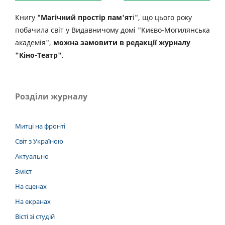
Книгу "
Магічний простір пам'ят
і", що цього року
побачила світ у Видавничому домі "Києво-Могилянська
академія",
можна замовити в редакції журналу
"Кіно-Театр"
.
Розділи журналу
Митці на фронті
Світ з Україною
Актуально
Зміст
На сценах
На екранах
Вісті зі студій