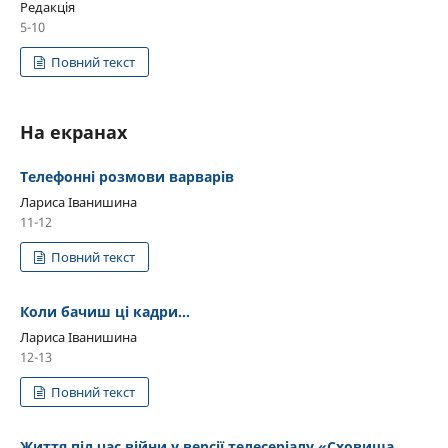
Редакція
5-10
Повний текст
На екранах
Телефонні розмови варварів
Лариса Іванишина
11-12
Повний текст
Коли бачиш ці кадри…
Лариса Іванишина
12-13
Повний текст
Життя під час війни у версії телесеріалу «Сховища.