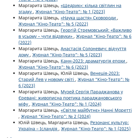
Маргарита Швець,
«Щедрик»: кілька світлин на
згадку
,
Журнал “Кіно-Театр”: № 1 (2023)
Маргарита Швець,
«Наука щастя» Сковороди
,
Журнал “Кіно-Театр”: № 5 (2022)
Маргарита Швець,
Георгій Стремовський: «Важливо
в усьому – чути відзвуки»
,
Журнал “Кіно-Театр”: № 6
(2022)
Маргарита Швець,
Анастасія Солоневич: відчуття
дому
,
Журнал “Кіно-Театр”: № 5 (2023)
Маргарита Швець,
Канн-2023: драматургія епохи
,
Журнал “Кіно-Театр”: № 6 (2023)
Маргарита Швець, Юлій Швець,
Венеція-2023:
Старий Лев у новому світі
,
Журнал “Кіно-Театр”: №
6 (2023)
Маргарита Швець,
Музей Сергія Параджанова у
Єревані: живописна поетика параджановського
міфу
,
Журнал “Кіно-Театр”: № 1 (2024)
Маргарита Швець,
«Світле майбутнє» Нанні Моретті
,
Журнал “Кіно-Театр”: № 2 (2024)
Юлій Швець, Маргарита Швець,
Резонанс культур:
Україна – Ісландія
,
Журнал “Кіно-Театр”: № 1 (2025)