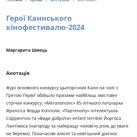
Герої Каннського
кінофестивалю-2024
Маргарита Швець
Анотація
Журі основного конкурсу цьогорічних Канн на чолі з
Ґретою Ґервіґ обійшло призами найбільш змістовні
стрічки конкурсу: «Мегалополіс» 85-літнього патріарха
Френсіса Форда Копполи, «Партенопу» інтелектуала
Соррентіно та «Види доброти» enfant terrible Йоргоса
Лантімоса (нагороду за найкращу чоловічу роль до уваги
не беремо). Позачасові алюзії та невтішний діагноз