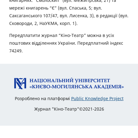
книгарнях: “Смолоскип” (вул. Межигірська, 21) та
мережі книгарень “Є” (вул. Спаська, 5; вул.
Саксаганського 107/47, вул. Лисенка, 3), в редакції (вул.
Сковороди, 2, НаУКМА, корп. 1).
Передплатити журнал “Кіно-Театр” можна в усіх
поштових відділеннях України. Передплатний індекс
74249.
Розроблено на платформі
Public Knowledge Project
Журнал "Кіно-Театр"©2021-2026