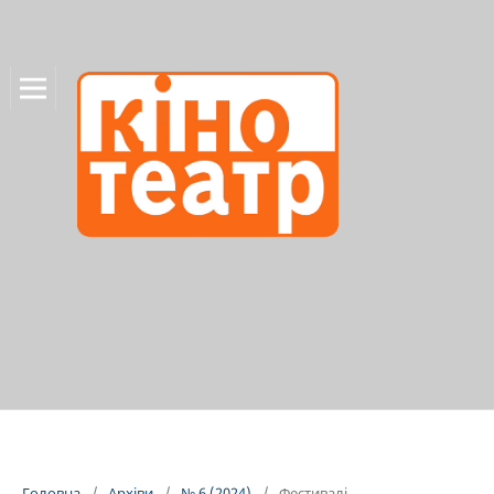
Головна
/
Архіви
/
№ 6 (2024)
/
Фестивалі