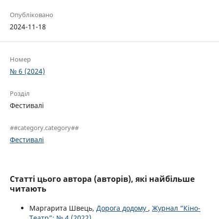
Опубліковано
2024-11-18
Номер
№ 6 (2024)
Розділ
Фестивалі
##category.category##
Фестивалі
Статті цього автора (авторів), які найбільше
читають
Маргарита Швець,
Дорога додому
,
Журнал “Кіно-
Театр”: № 4 (2022)