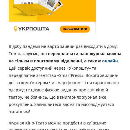
В добу пандемії не варто зайвий раз виходити з дому.
Тож нагадуємо, що
передплатити наш журнал можна
не тільки в поштовому відділенні, а також
онлайн
.
Цей сервіс доступний через «Укрпошту» та
передплатне агентство «SmartPress». Всього хвилина-
дві за комп’ютером чи смартфоном – і ви гарантовано
одержуєте цікаве фахове видання про світ кіно й
театру, не боячись, що в книгарнях журнал вже
розкуплено. Залишайтеся вдома та насолоджуйтеся
читанням!
Журнал Кіно-Театр можна придбати в київських