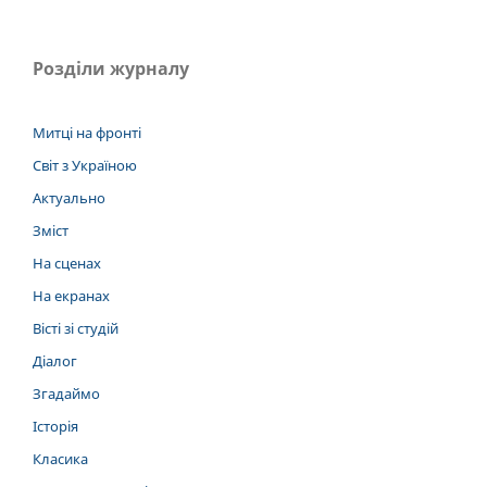
Розділи журналу
Митці на фронті
Світ з Україною
Актуально
Зміст
На сценах
На екранах
Вісті зі студій
Діалог
Згадаймо
Історія
Класика