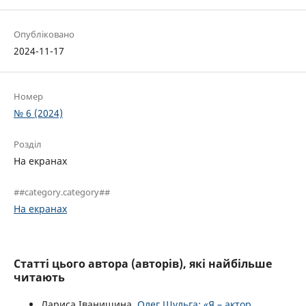
Опубліковано
2024-11-17
Номер
№ 6 (2024)
Розділ
На екранах
##category.category##
На екранах
Статті цього автора (авторів), які найбільше
читають
Лариса Іванишина,
Олег Шульга: «Я – актор,