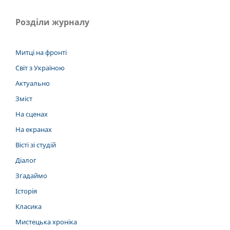
Розділи журналу
Митці на фронті
Світ з Україною
Актуально
Зміст
На сценах
На екранах
Вісті зі студій
Діалог
Згадаймо
Історія
Класика
Мистецька хроніка