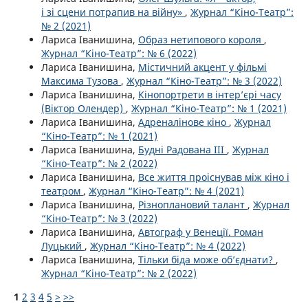
і зі сцени потрапив на війну»
,
Журнал “Кіно-Театр”:
№ 2 (2021)
Лариса Іванишина,
Образ нетипового короля
,
Журнал “Кіно-Театр”: № 6 (2022)
Лариса Іванишина,
Містичний акцент у фільмі
Максима Тузова
,
Журнал “Кіно-Театр”: № 3 (2022)
Лариса Іванишина,
Кінопортрети в інтер’єрі часу
(Віктор Олендер)
,
Журнал “Кіно-Театр”: № 1 (2021)
Лариса Іванишина,
Адреналінове кіно
,
Журнал
“Кіно-Театр”: № 1 (2021)
Лариса Іванишина,
Будні Радована ІІІ
,
Журнал
“Кіно-Театр”: № 2 (2022)
Лариса Іванишина,
Все життя проіснував між кіно і
театром
,
Журнал “Кіно-Театр”: № 4 (2021)
Лариса Іванишина,
Різноплановий талант
,
Журнал
“Кіно-Театр”: № 3 (2022)
Лариса Іванишина,
Автограф у Венеції. Роман
Луцький
,
Журнал “Кіно-Театр”: № 4 (2022)
Лариса Іванишина,
Тільки біда може об’єднати?
,
Журнал “Кіно-Театр”: № 2 (2022)
1
2
3
4
5
>
>>