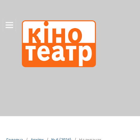
Головна
/
Архіви
/
№ 6 (2024)
/
На екранах