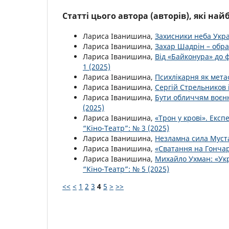
Статті цього автора (авторів), які на
Лариса Іванишина,
Захисники неба Укр
Лариса Іванишина,
Захар Шадрін – обр
Лариса Іванишина,
Від «Байконура» до 
1 (2025)
Лариса Іванишина,
Психлікарня як мет
Лариса Іванишина,
Сергій Стрельников
Лариса Іванишина,
Бути обличчям воєнн
(2025)
Лариса Іванишина,
«Трон у крові». Екс
“Кіно-Театр”: № 3 (2025)
Лариса Іванишина,
Незламна сила Мус
Лариса Іванишина,
«Сватання на Гонча
Лариса Іванишина,
Михайло Ухман: «Укр
“Кіно-Театр”: № 5 (2025)
<<
<
1
2
3
4
5
>
>>