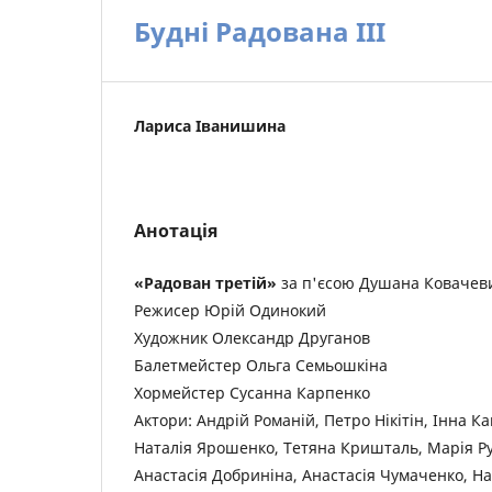
Будні Радована ІІІ
Лариса Іванишина
Анотація
«Радован третій»
за п'єсою Душана Ковачев
Режисер Юрій Одинокий
Художник Олександр Друганов
Балетмейстер Ольга Семьошкіна
Хормейстер Сусанна Карпенко
Актори: Андрій Романій, Петро Нікітін, Інна Ка
Наталія Ярошенко, Тетяна Кришталь, Марія Ру
Анастасія Добриніна, Анастасія Чумаченко, На