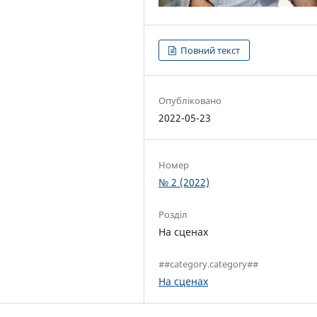
Повний текст
Опубліковано
2022-05-23
Номер
№ 2 (2022)
Розділ
На сценах
##category.category##
На сценах