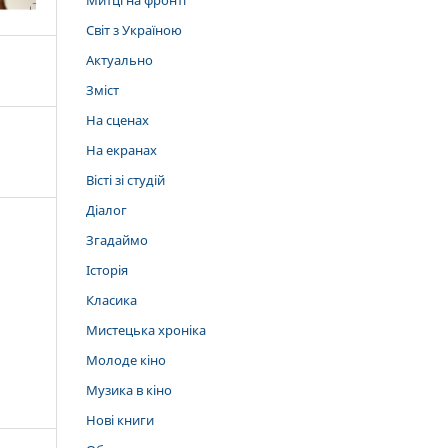
Митці на фронті
Світ з Україною
Актуально
Зміст
На сценах
На екранах
Вісті зі студій
Діалог
Згадаймо
Історія
Класика
Мистецька хроніка
Молоде кіно
Музика в кіно
Нові книги