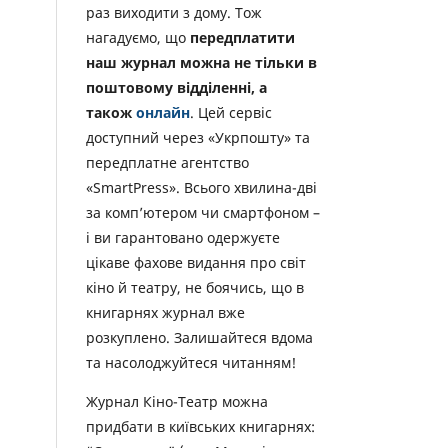
раз виходити з дому. Тож
нагадуємо, що
передплатити
наш журнал можна не тільки в
поштовому відділенні, а
також
онлайн
. Цей сервіс
доступний через «Укрпошту» та
передплатне агентство
«SmartPress». Всього хвилина-дві
за комп’ютером чи смартфоном –
і ви гарантовано одержуєте
цікаве фахове видання про світ
кіно й театру, не боячись, що в
книгарнях журнал вже
розкуплено. Залишайтеся вдома
та насолоджуйтеся читанням!
Журнал Кіно-Театр можна
придбати в київських книгарнях: