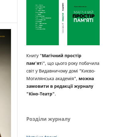
Книгу "
Магічний простір
пам'ят
і", що цього року побачила
світ у Видавничому домі "Києво-
Могилянська академія",
можна
замовити в редакції журналу
"Кіно-Театр"
.
Розділи журналу