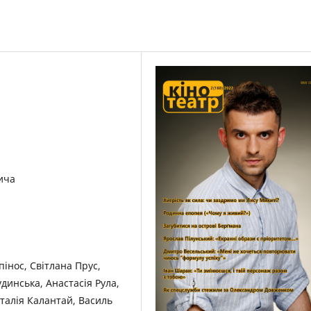
ича
пінос, Світлана Прус,
динська, Анастасія Рула,
талія Калантай, Василь