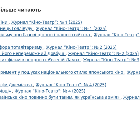
йбільше читають
аїни
,
Журнал “Кіно-Театр”: № 1 (2025)
анець Голлівуду
,
Журнал “Кіно-Театр”: № 1 (2025)
фільму про базові цінності нашого війська
,
Журнал “Кіно-Театр”
афора тоталітаризму
,
Журнал “Кіно-Театр”: № 2 (2025)
 і його непереможний Довбуш
,
Журнал “Кіно-Театр”: № 2 (2025)
их фільмів непросто. Євгеній Ламах
,
Журнал “Кіно-Театр”: № 3
перимент у пошуках національного стилю японського кіно
,
Журн
тафи Джемілєва
,
Журнал “Кіно-Театр”: № 4 (2025)
рівці»
,
Журнал “Кіно-Театр”: № 4 (2025)
аїнське кіно повинно бути таким, як українська армія»
,
Журнал