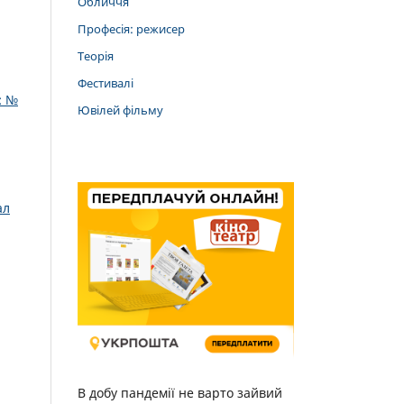
Обличчя
Професія: режисер
Теорія
Фестивалі
: №
Ювілей фільму
ал
В добу пандемії не варто зайвий