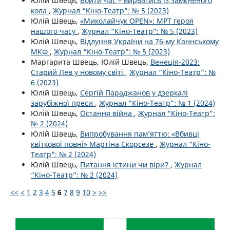
Юлій Швець,
Вбити час – вирватись із замкненого
кола
,
Журнал “Кіно-Театр”: № 5 (2023)
Юлій Швець,
«Миколайчук OPEN»: МРТ героя
нашого часу
,
Журнал “Кіно-Театр”: № 5 (2023)
Юлій Швець,
Відлуння України на 76-му Каннському
МКФ
,
Журнал “Кіно-Театр”: № 5 (2023)
Маргарита Швець, Юлій Швець,
Венеція-2023:
Старий Лев у новому світі
,
Журнал “Кіно-Театр”: №
6 (2023)
Юлій Швець,
Сергій Параджанов у дзеркалі
зарубіжної преси
,
Журнал “Кіно-Театр”: № 1 (2024)
Юлій Швець,
Остання війна
,
Журнал “Кіно-Театр”:
№ 2 (2024)
Юлій Швець,
Випробування пам’яттю: «Вбивці
квіткової повні» Мартіна Скорсезе
,
Журнал “Кіно-
Театр”: № 2 (2024)
Юлій Швець,
Питання істини чи віри?
,
Журнал
“Кіно-Театр”: № 2 (2024)
<<
<
1
2
3
4
5
6
7
8
9
10
>
>>