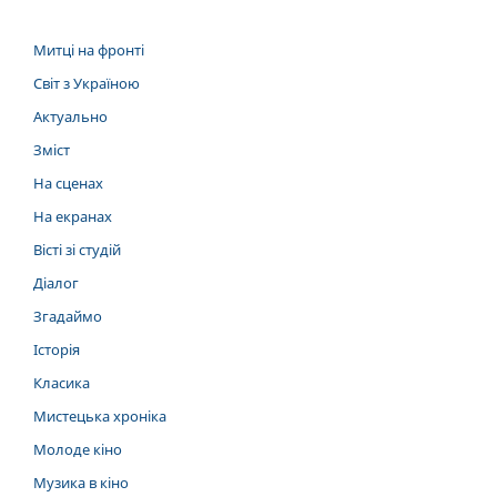
Митці на фронті
Світ з Україною
Актуально
Зміст
На сценах
На екранах
Вісті зі студій
Діалог
Згадаймо
Історія
Класика
Мистецька хроніка
Молоде кіно
Музика в кіно