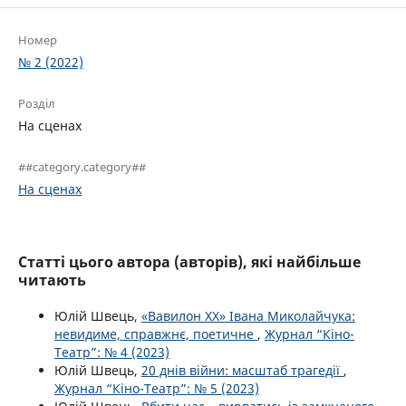
Номер
№ 2 (2022)
Розділ
На сценах
##category.category##
На сценах
Статті цього автора (авторів), які найбільше
читають
Юлій Швець,
«Вавилон ХХ» Івана Миколайчука:
невидиме, справжнє, поетичне
,
Журнал “Кіно-
Театр”: № 4 (2023)
Юлій Швець,
20 днів війни: масштаб трагедії
,
Журнал “Кіно-Театр”: № 5 (2023)