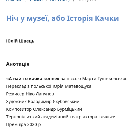
Ніч у музеї, або Історія Качки
Юлій Швець
Анотація
«А най то качка копне»
за п’єсою Марти Гушньовської.
Переклад з польської Юрiя Матевощука
Режисер Нiко Лапунов
Художник Володимир Якубовський
Композитор Олександр Бурмiцький
Тернопiльський академiчний театр актора i ляльки
Прем’єра 2020 р