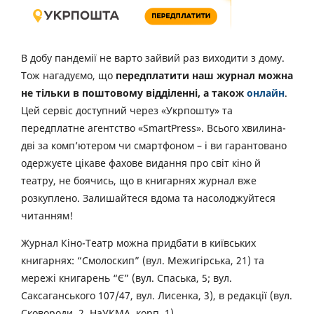
В добу пандемії не варто зайвий раз виходити з дому.
Тож нагадуємо, що
передплатити наш журнал можна
не тільки в поштовому відділенні, а також
онлайн
.
Цей сервіс доступний через «Укрпошту» та
передплатне агентство «SmartPress». Всього хвилина-
дві за комп’ютером чи смартфоном – і ви гарантовано
одержуєте цікаве фахове видання про світ кіно й
театру, не боячись, що в книгарнях журнал вже
розкуплено. Залишайтеся вдома та насолоджуйтеся
читанням!
Журнал Кіно-Театр можна придбати в київських
книгарнях: “Смолоскип” (вул. Межигірська, 21) та
мережі книгарень “Є” (вул. Спаська, 5; вул.
Саксаганського 107/47, вул. Лисенка, 3), в редакції (вул.
Сковороди, 2, НаУКМА, корп. 1).