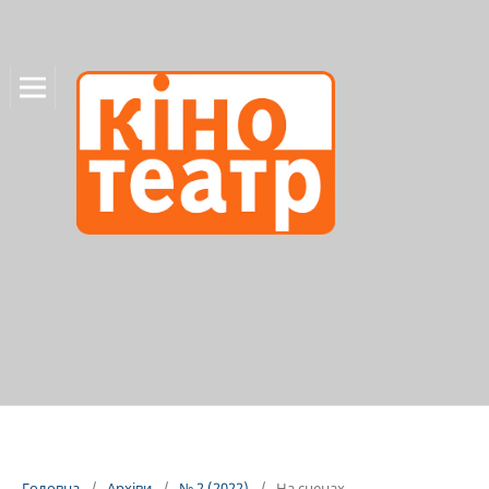
Головна
/
Архіви
/
№ 2 (2022)
/
На сценах