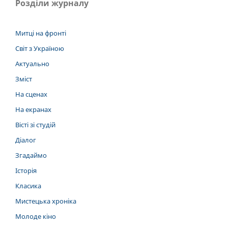
Розділи журналу
Митці на фронті
Світ з Україною
Актуально
Зміст
На сценах
На екранах
Вісті зі студій
Діалог
Згадаймо
Історія
Класика
Мистецька хроніка
Молоде кіно