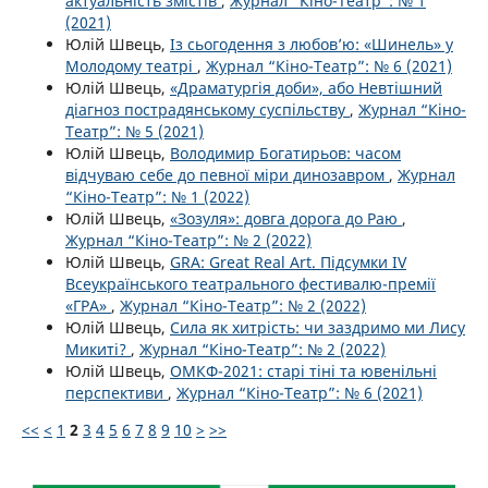
актуальність змістів
,
Журнал “Кіно-Театр”: № 1
(2021)
Юлій Швець,
Із сьогодення з любов’ю: «Шинель» у
Молодому театрі
,
Журнал “Кіно-Театр”: № 6 (2021)
Юлій Швець,
«Драматургія доби», або Невтішний
діагноз пострадянському суспільству
,
Журнал “Кіно-
Театр”: № 5 (2021)
Юлій Швець,
Володимир Богатирьов: часом
відчуваю себе до певної міри динозавром
,
Журнал
“Кіно-Театр”: № 1 (2022)
Юлій Швець,
«Зозуля»: довга дорога до Раю
,
Журнал “Кіно-Театр”: № 2 (2022)
Юлій Швець,
GRA: Great Real Art. Підсумки IV
Всеукраїнського театрального фестивалю-премії
«ГРА»
,
Журнал “Кіно-Театр”: № 2 (2022)
Юлій Швець,
Сила як хитрість: чи заздримо ми Лису
Микиті?
,
Журнал “Кіно-Театр”: № 2 (2022)
Юлій Швець,
ОМКФ-2021: старі тіні та ювенільні
перспективи
,
Журнал “Кіно-Театр”: № 6 (2021)
<<
<
1
2
3
4
5
6
7
8
9
10
>
>>