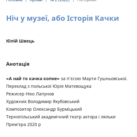
Ніч у музеї, або Історія Качки
Юлій Швець
Анотація
«А най то качка копне»
за п’єсою Марти Гушньовської.
Переклад з польської Юрiя Матевощука
Режисер Нiко Лапунов
Художник Володимир Якубовський
Композитор Олександр Бурмiцький
Тернопiльський академiчний театр актора i ляльки
Прем’єра 2020 р