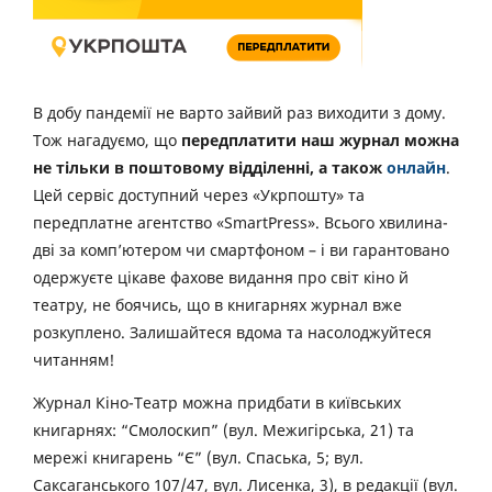
В добу пандемії не варто зайвий раз виходити з дому.
Тож нагадуємо, що
передплатити наш журнал можна
не тільки в поштовому відділенні, а також
онлайн
.
Цей сервіс доступний через «Укрпошту» та
передплатне агентство «SmartPress». Всього хвилина-
дві за комп’ютером чи смартфоном – і ви гарантовано
одержуєте цікаве фахове видання про світ кіно й
театру, не боячись, що в книгарнях журнал вже
розкуплено. Залишайтеся вдома та насолоджуйтеся
читанням!
Журнал Кіно-Театр можна придбати в київських
книгарнях: “Смолоскип” (вул. Межигірська, 21) та
мережі книгарень “Є” (вул. Спаська, 5; вул.
Саксаганського 107/47, вул. Лисенка, 3), в редакції (вул.