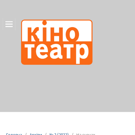
Головна
/
Архіви
/
№ 2 (2022)
/
На сценах