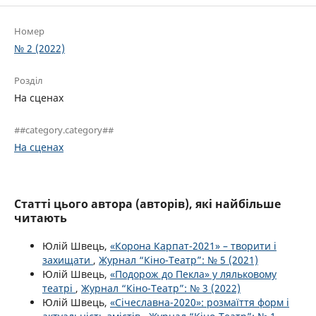
Номер
№ 2 (2022)
Розділ
На сценах
##category.category##
На сценах
Статті цього автора (авторів), які найбільше
читають
Юлій Швець,
«Корона Карпат-2021» – творити і
захищати
,
Журнал “Кіно-Театр”: № 5 (2021)
Юлій Швець,
«Подорож до Пекла» у ляльковому
театрі
,
Журнал “Кіно-Театр”: № 3 (2022)
Юлій Швець,
«Січеславна-2020»: розмаїття форм і