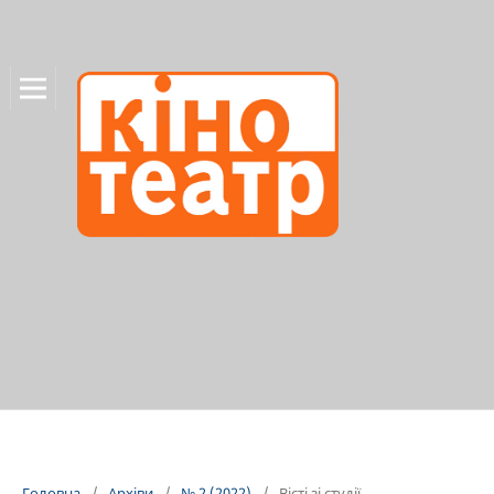
Головна
/
Архіви
/
№ 2 (2022)
/
Вісті зі студії