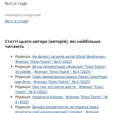
Вісті зі студії
##category.category##
Вісті зі студій
Статті цього автора (авторів), які найбільше
читають
Редакція,
На фронті загинув актор Юрій Феліпенко
,
Журнал “Кіно-Театр”: № 4 (2025)
Редакція,
Вечір-презентація «Журналу “Кіно-Театр”
30 років»
,
Журнал “Кіно-Театр”: № 4 (2025)
Редакція,
Чому меморіальна дошка Ларисі Шепітько
має бути
,
Журнал “Кіно-Театр”: № 4 (2025)
Редакція,
Про тих, хто рятує життя
,
Журнал “Кіно-
Театр”: № 4 (2025)
Редакція,
Україна в Каннах
,
Журнал “Кіно-Театр”: №
4 (2025)
Редакція,
Велика кінодепресія: як Україна може
втратити свій ненароджений Голлівуд
,
Журнал