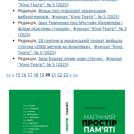
“Кіно-Театр”: № 5 (2025)
Редакція,
Фільм про підрозділ українських
вибухотехніків
,
Журнал “Кіно-Театр”: № 5 (2025)
Редакція,
Іван Тимченко про Мустафу Джемілєва і
фільм «Киснева станція»
,
Журнал “Кіно-Театр”: № 5
(2025)
Редакція,
28 серпня в український прокат вийшла
стрічка «2000 метрів до Андріївки»
,
Журнал “Кіно-
Театр”: № 5 (2025)
Редакція,
Заза Буадзе зніме нову стрічку
,
Журнал
“Кіно-Театр”: № 5 (2025)
<<
<
15
16
17
18
19
20
21
22
23
>
>>