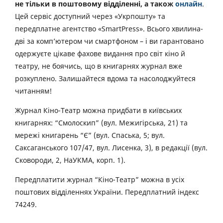
не тільки в поштовому відділенні, а також
онлайн
.
Цей сервіс доступний через «Укрпошту» та
передплатне агентство «SmartPress». Всього хвилина-
дві за комп’ютером чи смартфоном – і ви гарантовано
одержуєте цікаве фахове видання про світ кіно й
театру, не боячись, що в книгарнях журнал вже
розкуплено. Залишайтеся вдома та насолоджуйтеся
читанням!
Журнал Кіно-Театр можна придбати в київських
книгарнях: “Смолоскип” (вул. Межигірська, 21) та
мережі книгарень “Є” (вул. Спаська, 5; вул.
Саксаганського 107/47, вул. Лисенка, 3), в редакції (вул.
Сковороди, 2, НаУКМА, корп. 1).
Передплатити журнал “Кіно-Театр” можна в усіх
поштових відділеннях України. Передплатний індекс
74249.