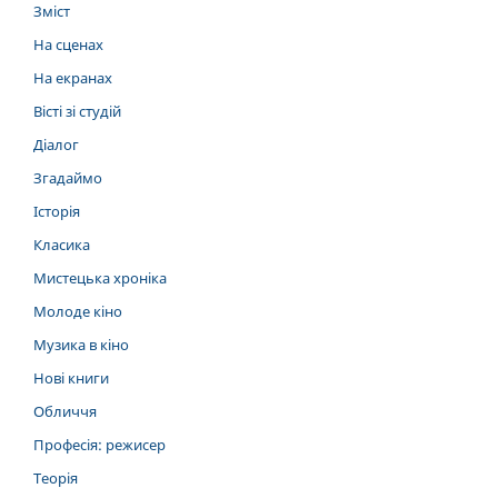
Зміст
На сценах
На екранах
Вісті зі студій
Діалог
Згадаймо
Історія
Класика
Мистецька хроніка
Молоде кіно
Музика в кіно
Нові книги
Обличчя
Професія: режисер
Теорія