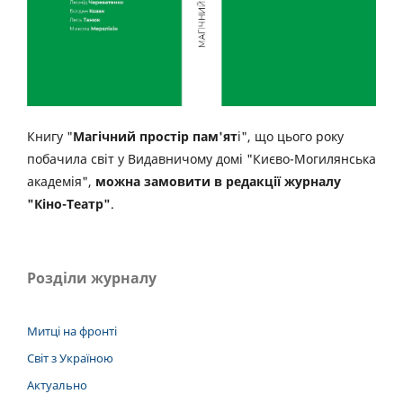
Книгу "
Магічний простір пам'ят
і", що цього року
побачила світ у Видавничому домі "Києво-Могилянська
академія",
можна замовити в редакції журналу
"Кіно-Театр"
.
Розділи журналу
Митці на фронті
Світ з Україною
Актуально